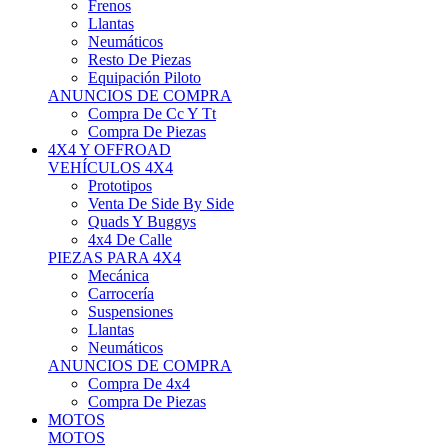
Neumáticos
Resto De Piezas
Equipación Piloto
ANUNCIOS DE COMPRA
Compra De Cc Y Tt
Compra De Piezas
4X4 Y OFFROAD
VEHÍCULOS 4X4
Prototipos
Venta De Side By Side
Quads Y Buggys
4x4 De Calle
PIEZAS PARA 4X4
Mecánica
Carrocería
Suspensiones
Llantas
Neumáticos
ANUNCIOS DE COMPRA
Compra De 4x4
Compra De Piezas
MOTOS
MOTOS
Motos De Circuito