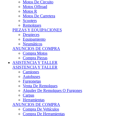
Motos Offroad
Motos R
Motos De Carretera
Scooters
Remolques
PIEZAS Y EQUIPACIONES
Despieces
Equipamiento
Neumáticos
ANUNCIOS DE COMPRA
Compra Motos
Compra Piezas
ASISTENCIA Y TALLER
ASISTENCIA Y TALLER
Camiones
Autobuses
Furgonetas
Venta De Remolques
Alquiler De Remolques O Furgones
Carpas
Herramientas
ANUNCIOS DE COMPRA
Compra De Vehículos
Compra De Herramientas