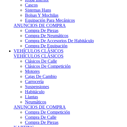
Sistemas Hans
Bolsas Y Mochilas
Equipación Para Mecánicos
ANUNCIOS DE COMPRA
Compra De Piezas
Compra De Neumáticos
Compra De Accesorios De Habitáculo
Compra De Equipación
VEHÍCULOS CLÁSICOS
VEHÍCULOS CLÁSICOS
Clásicos De Calle
Clásicos De Competición
Motores
Cajas De Cambio
Carrocería
Suspensiones
Habitáculo
Llantas
Neumáticos
ANUNCIOS DE COMPRA
Compra De Competición
Compra De Calle
Compra De Piezas
KARTING
KARTING