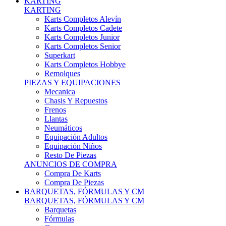
Karts Completos Alevín
Karts Completos Cadete
Karts Completos Junior
Karts Completos Senior
Superkart
Karts Completos Hobbye
Remolques
PIEZAS Y EQUIPACIONES
Mecanica
Chasis Y Repuestos
Frenos
Llantas
Neumáticos
Equipación Adultos
Equipación Niños
Resto De Piezas
ANUNCIOS DE COMPRA
Compra De Karts
Compra De Piezas
BARQUETAS, FÓRMULAS Y CM
BARQUETAS, FÓRMULAS Y CM
Barquetas
Fórmulas
Cm
Prototipos