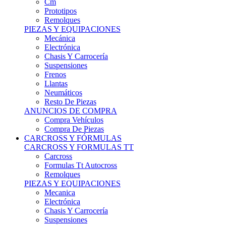
Remolques
PIEZAS Y EQUIPACIONES
Mecánica
Electrónica
Chasis Y Carrocería
Suspensiones
Frenos
Llantas
Neumáticos
Resto De Piezas
ANUNCIOS DE COMPRA
Compra Vehículos
Compra De Piezas
CARCROSS Y FÓRMULAS
CARCROSS Y FORMULAS TT
Carcross
Formulas Tt Autocross
Remolques
PIEZAS Y EQUIPACIONES
Mecanica
Electrónica
Chasis Y Carrocería
Suspensiones
Frenos
Llantas