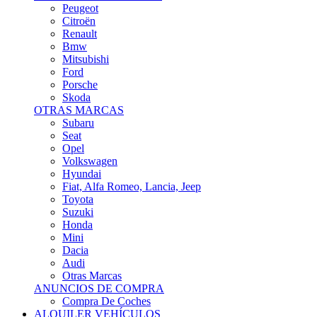
Citroën
Renault
Bmw
Mitsubishi
Ford
Porsche
Skoda
OTRAS MARCAS
Subaru
Seat
Opel
Volkswagen
Hyundai
Fiat, Alfa Romeo, Lancia, Jeep
Toyota
Suzuki
Honda
Mini
Dacia
Audi
Otras Marcas
ANUNCIOS DE COMPRA
Compra De Coches
ALQUILER VEHÍCULOS
ALQUILER VEHÍCULOS