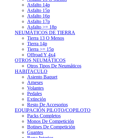
Asfalto 15p
Asfalto 16p
Asfalto 17p
Asfalto >= 18p
NEUMÁTICOS DE TIERRA
Tierra 13 O Menos
Tierra 14p
Tierra >= 15p
Offroad Y 4x4
OTROS NEUMÁTICOS
Otros Tipos De Neumáticos
HABITACULO
Asiento Baquet
Arneses
Volantes
Pedales
Extinción
Resto De Accesorios
EQUIPACIÓN PILOTO/COPILOTO
Packs Completos
Monos De Competición
Botines De Competición
Guantes
Ropa Interior
Cascos