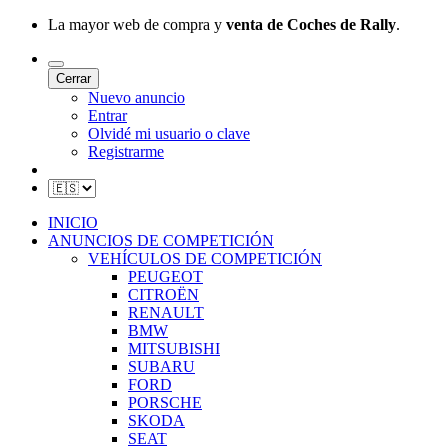
La mayor web de compra y
venta de Coches de Rally
.
Cerrar
Nuevo anuncio
Entrar
Olvidé mi usuario o clave
Registrarme
INICIO
ANUNCIOS DE COMPETICIÓN
VEHÍCULOS DE COMPETICIÓN
PEUGEOT
CITROËN
RENAULT
BMW
MITSUBISHI
SUBARU
FORD
PORSCHE
SKODA
SEAT