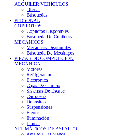
Ofertas
Búsquedas
PERSONAL
COPILOTOS
Copilotos Disponibles
Busqueda De Copilotos
MECANICOS
Mecánicos Disponibles
Búsqueda De Mecánicos
PIEZAS DE COMPETICIÓN
MECÁNICA
Motores
Refrigeración
Electrónica
Cajas De Cambio
Sistemas De Escape
Carrocería
Depositos
Suspensiones
Frenos
Iluminación
Llantas
NEUMÁTICOS DE ASFALTO
Asfalto 13 O Menos
Asfalto 14p