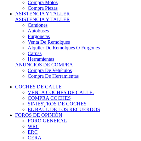
COCHES DE CALLE
VENTA COCHES DE CALLE.
COMPRA COCHES
SINIESTROS DE COCHES
EL BAÚL DE LOS RECUERDOS
FOROS DE OPINIÓN
FORO GENERAL
WRC
ERC
CERA
CERT - CERTT
CET / CER
FORO TÉCNICO
PRUEBAS DE VEHÍCULOS DE CALLE.
VIDEOS DE RALLY.
A CONTRATRAMO
TIENDA ONLINE
NUEVO ANUNCIO
Inicio
Vehículos de Competición