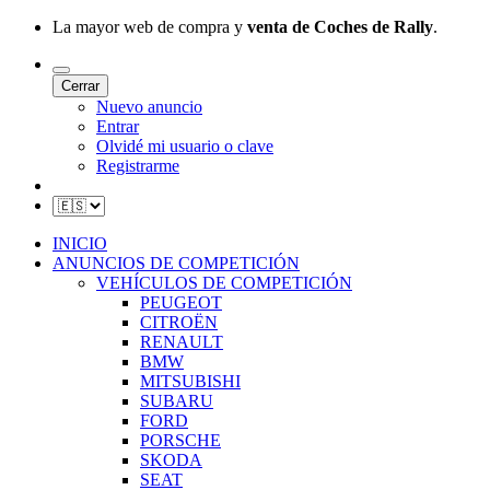
La mayor web de compra y
venta de Coches de Rally
.
Cerrar
Nuevo anuncio
Entrar
Olvidé mi usuario o clave
Registrarme
INICIO
ANUNCIOS DE COMPETICIÓN
VEHÍCULOS DE COMPETICIÓN
PEUGEOT
CITROËN
RENAULT
BMW
MITSUBISHI
SUBARU
FORD
PORSCHE
SKODA
SEAT