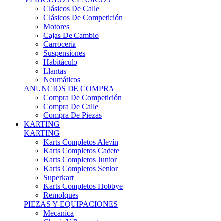
Karts Completos Alevín
Karts Completos Cadete
Karts Completos Junior
Karts Completos Senior
Superkart
Karts Completos Hobbye
Remolques
PIEZAS Y EQUIPACIONES
Mecanica
Chasis Y Repuestos
Frenos
Llantas
Neumáticos
Equipación Adultos
Equipación Niños
Resto De Piezas
ANUNCIOS DE COMPRA
Compra De Karts
Compra De Piezas
BARQUETAS, FÓRMULAS Y CM
BARQUETAS, FÓRMULAS Y CM
Barquetas
Fórmulas
Cm
Prototipos