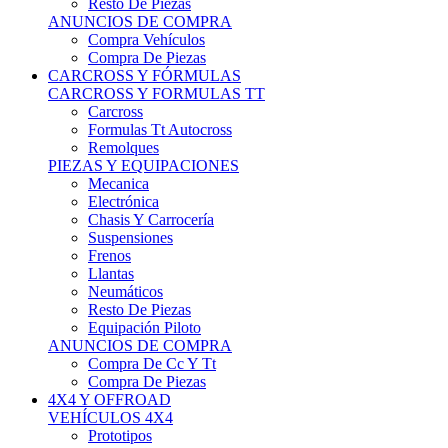
Neumáticos
Resto De Piezas
Equipación Piloto
ANUNCIOS DE COMPRA
Compra De Cc Y Tt
Compra De Piezas
4X4 Y OFFROAD
VEHÍCULOS 4X4
Prototipos
Venta De Side By Side
Quads Y Buggys
4x4 De Calle
PIEZAS PARA 4X4
Mecánica
Carrocería
Suspensiones
Llantas
Neumáticos
ANUNCIOS DE COMPRA
Compra De 4x4
Compra De Piezas
MOTOS
MOTOS
Motos De Circuito