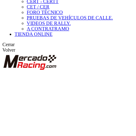
CERT - CERTT
CET / CER
FORO TÉCNICO
PRUEBAS DE VEHÍCULOS DE CALLE.
VIDEOS DE RALLY.
A CONTRATRAMO
TIENDA ONLINE
Cerrar
Volver
BUSCAR
ANUNCIOS DE COMPETICIÓN
VEHÍCULOS DE COMPETICIÓN
MARCAS DESTACADAS
Peugeot