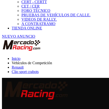
Renault
Clio sport crabots