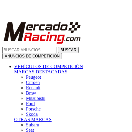
Citroën
Renault
Bmw
Mitsubishi
Ford
Porsche
Skoda
OTRAS MARCAS
Subaru
Seat
Opel
Volkswagen
Hyundai
Fiat, Alfa Romeo, Lancia, Jeep
Toyota
Suzuki
Honda
Mini
Dacia
Audi
Otras Marcas
ANUNCIOS DE COMPRA
Compra De Coches
ALQUILER VEHÍCULOS
ALQUILER VEHÍCULOS