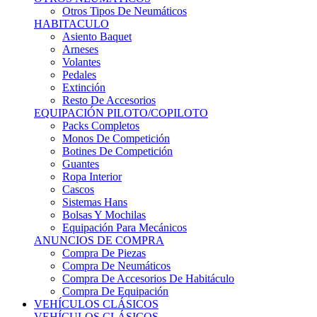
Sistemas Hans
Bolsas Y Mochilas
Equipación Para Mecánicos
ANUNCIOS DE COMPRA
Compra De Piezas
Compra De Neumáticos
Compra De Accesorios De Habitáculo
Compra De Equipación
VEHÍCULOS CLÁSICOS
VEHÍCULOS CLÁSICOS
Clásicos De Calle
Clásicos De Competición
Motores
Cajas De Cambio
Carrocería
Suspensiones
Habitáculo
Llantas
Neumáticos
ANUNCIOS DE COMPRA
Compra De Competición
Compra De Calle
Compra De Piezas
KARTING
KARTING