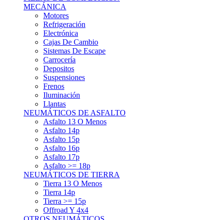
Asfalto 15p
Asfalto 16p
Asfalto 17p
Asfalto >= 18p
NEUMÁTICOS DE TIERRA
Tierra 13 O Menos
Tierra 14p
Tierra >= 15p
Offroad Y 4x4
OTROS NEUMÁTICOS
Otros Tipos De Neumáticos
HABITACULO
Asiento Baquet
Arneses
Volantes
Pedales
Extinción
Resto De Accesorios
EQUIPACIÓN PILOTO/COPILOTO
Packs Completos
Monos De Competición
Botines De Competición
Guantes
Ropa Interior
Cascos