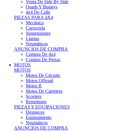
Motos Offroad
Motos R
Motos De Carretera
Scooters
Remolques
PIEZAS Y EQUIPACIONES
Despieces
Equipamiento
Neumáticos
ANUNCIOS DE COMPRA
Compra Motos
Compra Piezas
ASISTENCIA Y TALLER
ASISTENCIA Y TALLER
Camiones
Autobuses
Furgonetas
Venta De Remolques
Alquiler De Remolques O Furgones
Carpas
Herramientas
ANUNCIOS DE COMPRA
Compra De Vehículos
Compra De Herramientas