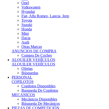
Ofertas
Búsquedas
PERSONAL
COPILOTOS
Copilotos Disponibles
Busqueda De Copilotos
MECANICOS
Mecánicos Disponibles
Búsqueda De Mecánicos
PIEZAS DE COMPETICIÓN
MECÁNICA
Motores
Refrigeración
Electrónica
Cajas De Cambio
Sistemas De Escape
Carrocería
Depositos
Suspensiones
Frenos
Iluminación
Llantas
NEUMÁTICOS DE ASFALTO
Asfalto 13 O Menos
Asfalto 14p