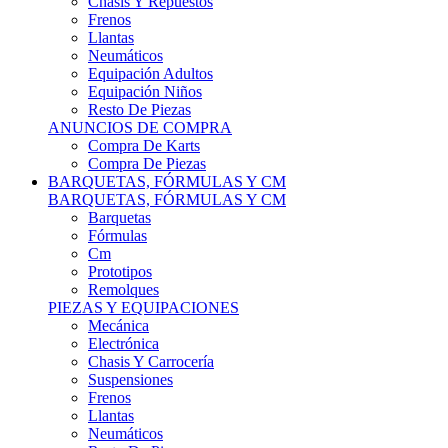
Remolques
PIEZAS Y EQUIPACIONES
Mecánica
Electrónica
Chasis Y Carrocería
Suspensiones
Frenos
Llantas
Neumáticos
Resto De Piezas
ANUNCIOS DE COMPRA
Compra Vehículos
Compra De Piezas
CARCROSS Y FÓRMULAS
CARCROSS Y FORMULAS TT
Carcross
Formulas Tt Autocross
Remolques
PIEZAS Y EQUIPACIONES
Mecanica
Electrónica
Chasis Y Carrocería
Suspensiones
Frenos
Llantas