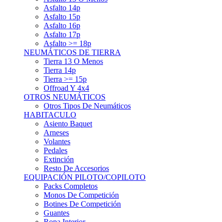
Asfalto 15p
Asfalto 16p
Asfalto 17p
Asfalto >= 18p
NEUMÁTICOS DE TIERRA
Tierra 13 O Menos
Tierra 14p
Tierra >= 15p
Offroad Y 4x4
OTROS NEUMÁTICOS
Otros Tipos De Neumáticos
HABITACULO
Asiento Baquet
Arneses
Volantes
Pedales
Extinción
Resto De Accesorios
EQUIPACIÓN PILOTO/COPILOTO
Packs Completos
Monos De Competición
Botines De Competición
Guantes
Ropa Interior
Cascos