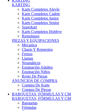
Karts Completos Alevín
Karts Completos Cadete
Karts Completos Junior
Karts Completos Senior
Superkart
Karts Completos Hobbye
Remolques
PIEZAS Y EQUIPACIONES
Mecanica
Chasis Y Repuestos
Frenos
Llantas
Neumáticos
Equipación Adultos
Equipación Niños
Resto De Piezas
ANUNCIOS DE COMPRA
Compra De Karts
Compra De Piezas
BARQUETAS, FÓRMULAS Y CM
BARQUETAS, FÓRMULAS Y CM
Barquetas
Fórmulas
Cm
Prototipos