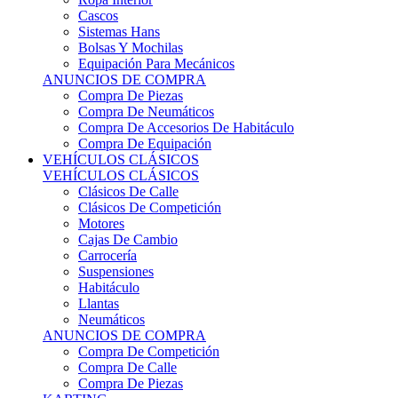
Sistemas Hans
Bolsas Y Mochilas
Equipación Para Mecánicos
ANUNCIOS DE COMPRA
Compra De Piezas
Compra De Neumáticos
Compra De Accesorios De Habitáculo
Compra De Equipación
VEHÍCULOS CLÁSICOS
VEHÍCULOS CLÁSICOS
Clásicos De Calle
Clásicos De Competición
Motores
Cajas De Cambio
Carrocería
Suspensiones
Habitáculo
Llantas
Neumáticos
ANUNCIOS DE COMPRA
Compra De Competición
Compra De Calle
Compra De Piezas
KARTING
KARTING