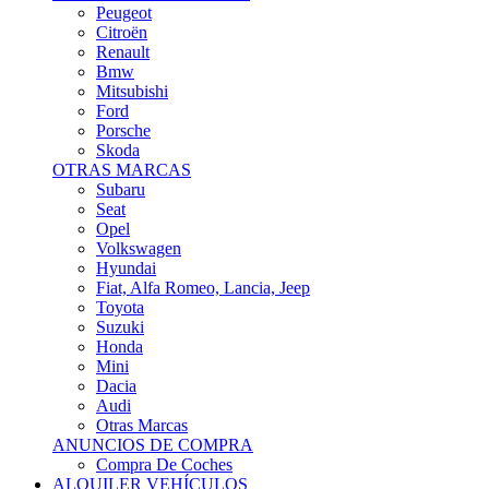
Citroën
Renault
Bmw
Mitsubishi
Ford
Porsche
Skoda
OTRAS MARCAS
Subaru
Seat
Opel
Volkswagen
Hyundai
Fiat, Alfa Romeo, Lancia, Jeep
Toyota
Suzuki
Honda
Mini
Dacia
Audi
Otras Marcas
ANUNCIOS DE COMPRA
Compra De Coches
ALQUILER VEHÍCULOS
ALQUILER VEHÍCULOS