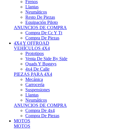
Neumáticos
Resto De Piezas
Equipación Piloto
ANUNCIOS DE COMPRA
Compra De Cc Y Tt
Compra De Piezas
4X4 Y OFFROAD
VEHÍCULOS 4X4
Prototipos
Venta De Side By Side
Quads Y Buggys
4x4 De Calle
PIEZAS PARA 4X4
Mecánica
Carrocería
Suspensiones
Llantas
Neumáticos
ANUNCIOS DE COMPRA
Compra De 4x4
Compra De Piezas
MOTOS
MOTOS
Motos De Circuito