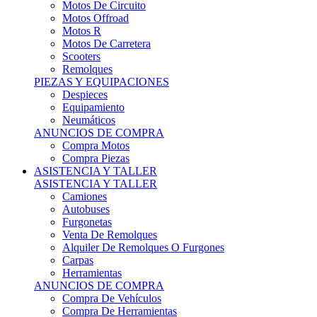
Motos Offroad
Motos R
Motos De Carretera
Scooters
Remolques
PIEZAS Y EQUIPACIONES
Despieces
Equipamiento
Neumáticos
ANUNCIOS DE COMPRA
Compra Motos
Compra Piezas
ASISTENCIA Y TALLER
ASISTENCIA Y TALLER
Camiones
Autobuses
Furgonetas
Venta De Remolques
Alquiler De Remolques O Furgones
Carpas
Herramientas
ANUNCIOS DE COMPRA
Compra De Vehículos
Compra De Herramientas