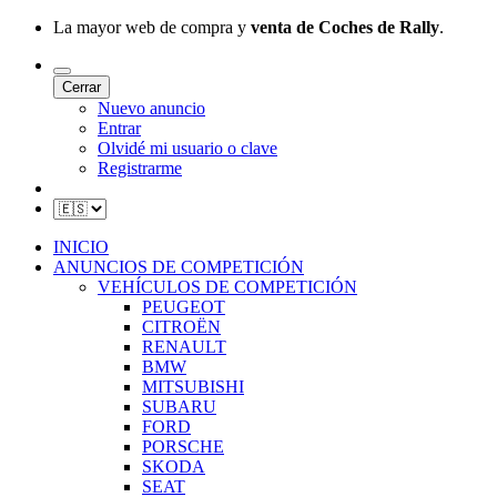
La mayor web de compra y
venta de Coches de Rally
.
Cerrar
Nuevo anuncio
Entrar
Olvidé mi usuario o clave
Registrarme
INICIO
ANUNCIOS DE COMPETICIÓN
VEHÍCULOS DE COMPETICIÓN
PEUGEOT
CITROËN
RENAULT
BMW
MITSUBISHI
SUBARU
FORD
PORSCHE
SKODA
SEAT