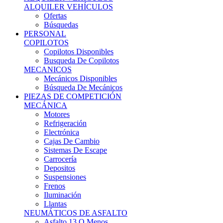
Ofertas
Búsquedas
PERSONAL
COPILOTOS
Copilotos Disponibles
Busqueda De Copilotos
MECANICOS
Mecánicos Disponibles
Búsqueda De Mecánicos
PIEZAS DE COMPETICIÓN
MECÁNICA
Motores
Refrigeración
Electrónica
Cajas De Cambio
Sistemas De Escape
Carrocería
Depositos
Suspensiones
Frenos
Iluminación
Llantas
NEUMÁTICOS DE ASFALTO
Asfalto 13 O Menos
Asfalto 14p