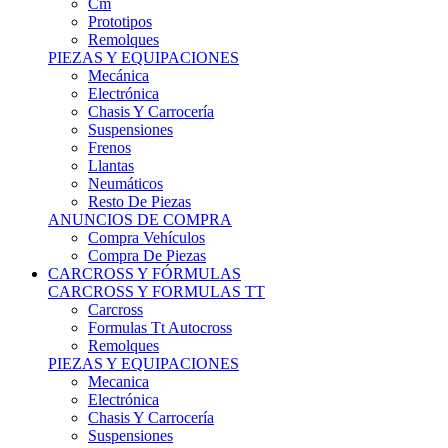
Remolques
PIEZAS Y EQUIPACIONES
Mecánica
Electrónica
Chasis Y Carrocería
Suspensiones
Frenos
Llantas
Neumáticos
Resto De Piezas
ANUNCIOS DE COMPRA
Compra Vehículos
Compra De Piezas
CARCROSS Y FÓRMULAS
CARCROSS Y FORMULAS TT
Carcross
Formulas Tt Autocross
Remolques
PIEZAS Y EQUIPACIONES
Mecanica
Electrónica
Chasis Y Carrocería
Suspensiones
Frenos
Llantas