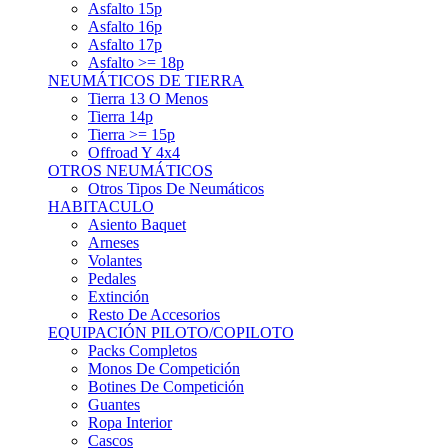
Asfalto 15p
Asfalto 16p
Asfalto 17p
Asfalto >= 18p
NEUMÁTICOS DE TIERRA
Tierra 13 O Menos
Tierra 14p
Tierra >= 15p
Offroad Y 4x4
OTROS NEUMÁTICOS
Otros Tipos De Neumáticos
HABITACULO
Asiento Baquet
Arneses
Volantes
Pedales
Extinción
Resto De Accesorios
EQUIPACIÓN PILOTO/COPILOTO
Packs Completos
Monos De Competición
Botines De Competición
Guantes
Ropa Interior
Cascos