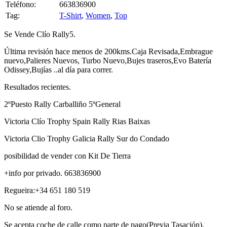
Teléfono:
663836900
Tag:
T-Shirt
,
Women
,
Top
Se Vende Clío Rally5.
Última revisión hace menos de 200kms.Caja Revisada,Embrague
nuevo,Palieres Nuevos, Turbo Nuevo,Bujes traseros,Evo Batería
Odissey,Bujías ..
al día para correr.
Resultados recientes.
2ºPuesto Rally Carballiño 5ºGeneral
Victoria Clío Trophy Spain Rally Rias Baixas
Victoria Clio Trophy Galicia Rally Sur do Condado
posibilidad de vender con Kit De Tierra
+info por privado. 663836900
Regueira:+34 651 180 519
No se atiende al foro.
Se acepta coche de calle como parte de pago(Previa Tasación).