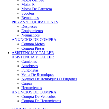
Motos Offroad
Motos R
Motos De Carretera
Scooters
Remolques
PIEZAS Y EQUIPACIONES
Despieces
Equipamiento
Neumáticos
ANUNCIOS DE COMPRA
Compra Motos
Compra Piezas
ASISTENCIA Y TALLER
ASISTENCIA Y TALLER
Camiones
Autobuses
Furgonetas
Venta De Remolques
Alquiler De Remolques O Furgones
Carpas
Herramientas
ANUNCIOS DE COMPRA
Compra De Vehículos
Compra De Herramientas