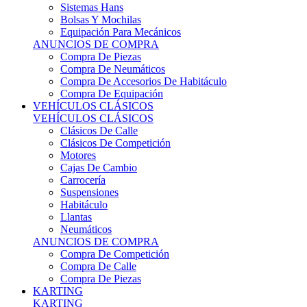
Sistemas Hans
Bolsas Y Mochilas
Equipación Para Mecánicos
ANUNCIOS DE COMPRA
Compra De Piezas
Compra De Neumáticos
Compra De Accesorios De Habitáculo
Compra De Equipación
VEHÍCULOS CLÁSICOS
VEHÍCULOS CLÁSICOS
Clásicos De Calle
Clásicos De Competición
Motores
Cajas De Cambio
Carrocería
Suspensiones
Habitáculo
Llantas
Neumáticos
ANUNCIOS DE COMPRA
Compra De Competición
Compra De Calle
Compra De Piezas
KARTING
KARTING