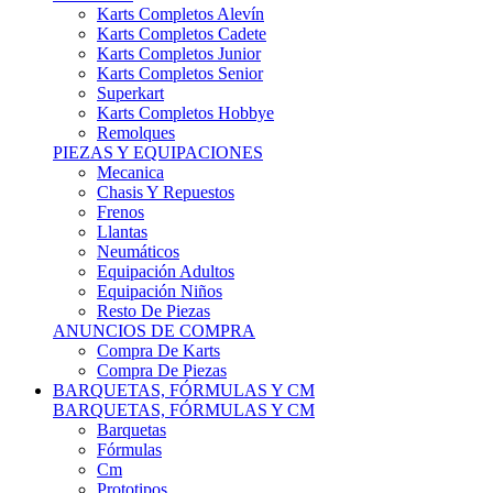
Karts Completos Alevín
Karts Completos Cadete
Karts Completos Junior
Karts Completos Senior
Superkart
Karts Completos Hobbye
Remolques
PIEZAS Y EQUIPACIONES
Mecanica
Chasis Y Repuestos
Frenos
Llantas
Neumáticos
Equipación Adultos
Equipación Niños
Resto De Piezas
ANUNCIOS DE COMPRA
Compra De Karts
Compra De Piezas
BARQUETAS, FÓRMULAS Y CM
BARQUETAS, FÓRMULAS Y CM
Barquetas
Fórmulas
Cm
Prototipos