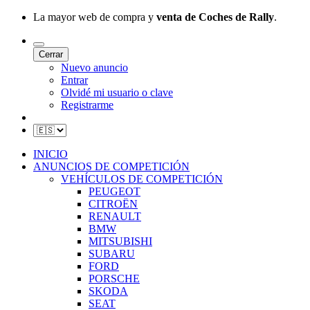
La mayor web de compra y
venta de Coches de Rally
.
Cerrar
Nuevo anuncio
Entrar
Olvidé mi usuario o clave
Registrarme
INICIO
ANUNCIOS DE COMPETICIÓN
VEHÍCULOS DE COMPETICIÓN
PEUGEOT
CITROËN
RENAULT
BMW
MITSUBISHI
SUBARU
FORD
PORSCHE
SKODA
SEAT