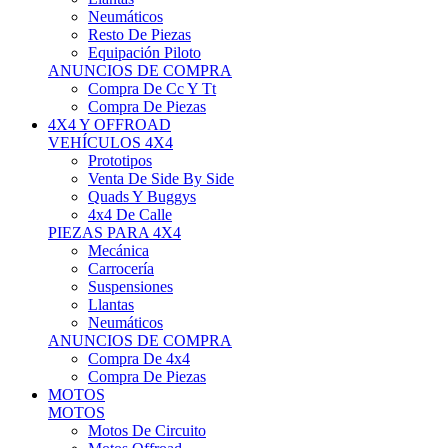
Neumáticos
Resto De Piezas
Equipación Piloto
ANUNCIOS DE COMPRA
Compra De Cc Y Tt
Compra De Piezas
4X4 Y OFFROAD
VEHÍCULOS 4X4
Prototipos
Venta De Side By Side
Quads Y Buggys
4x4 De Calle
PIEZAS PARA 4X4
Mecánica
Carrocería
Suspensiones
Llantas
Neumáticos
ANUNCIOS DE COMPRA
Compra De 4x4
Compra De Piezas
MOTOS
MOTOS
Motos De Circuito