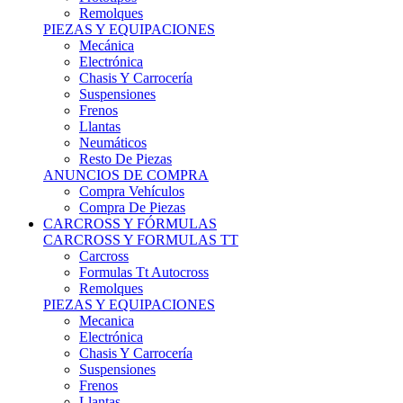
Remolques
PIEZAS Y EQUIPACIONES
Mecánica
Electrónica
Chasis Y Carrocería
Suspensiones
Frenos
Llantas
Neumáticos
Resto De Piezas
ANUNCIOS DE COMPRA
Compra Vehículos
Compra De Piezas
CARCROSS Y FÓRMULAS
CARCROSS Y FORMULAS TT
Carcross
Formulas Tt Autocross
Remolques
PIEZAS Y EQUIPACIONES
Mecanica
Electrónica
Chasis Y Carrocería
Suspensiones
Frenos
Llantas