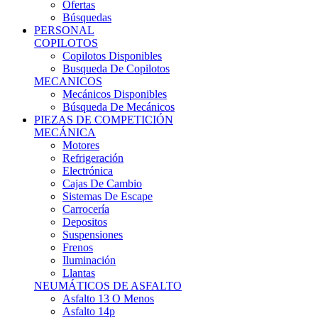
Ofertas
Búsquedas
PERSONAL
COPILOTOS
Copilotos Disponibles
Busqueda De Copilotos
MECANICOS
Mecánicos Disponibles
Búsqueda De Mecánicos
PIEZAS DE COMPETICIÓN
MECÁNICA
Motores
Refrigeración
Electrónica
Cajas De Cambio
Sistemas De Escape
Carrocería
Depositos
Suspensiones
Frenos
Iluminación
Llantas
NEUMÁTICOS DE ASFALTO
Asfalto 13 O Menos
Asfalto 14p