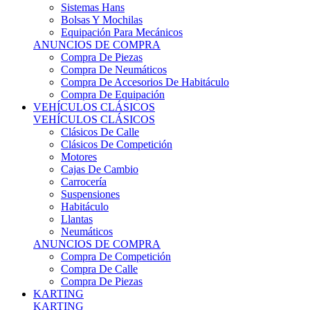
Sistemas Hans
Bolsas Y Mochilas
Equipación Para Mecánicos
ANUNCIOS DE COMPRA
Compra De Piezas
Compra De Neumáticos
Compra De Accesorios De Habitáculo
Compra De Equipación
VEHÍCULOS CLÁSICOS
VEHÍCULOS CLÁSICOS
Clásicos De Calle
Clásicos De Competición
Motores
Cajas De Cambio
Carrocería
Suspensiones
Habitáculo
Llantas
Neumáticos
ANUNCIOS DE COMPRA
Compra De Competición
Compra De Calle
Compra De Piezas
KARTING
KARTING