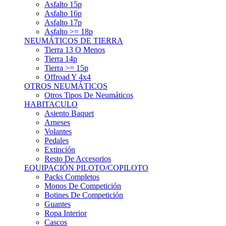
Asfalto 15p
Asfalto 16p
Asfalto 17p
Asfalto >= 18p
NEUMÁTICOS DE TIERRA
Tierra 13 O Menos
Tierra 14p
Tierra >= 15p
Offroad Y 4x4
OTROS NEUMÁTICOS
Otros Tipos De Neumáticos
HABITACULO
Asiento Baquet
Arneses
Volantes
Pedales
Extinción
Resto De Accesorios
EQUIPACIÓN PILOTO/COPILOTO
Packs Completos
Monos De Competición
Botines De Competición
Guantes
Ropa Interior
Cascos