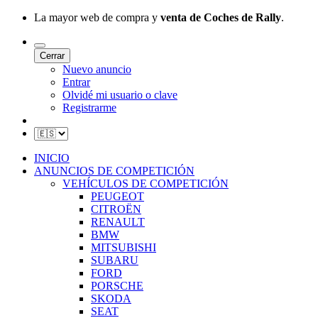
La mayor web de compra y
venta de Coches de Rally
.
Cerrar
Nuevo anuncio
Entrar
Olvidé mi usuario o clave
Registrarme
INICIO
ANUNCIOS DE COMPETICIÓN
VEHÍCULOS DE COMPETICIÓN
PEUGEOT
CITROËN
RENAULT
BMW
MITSUBISHI
SUBARU
FORD
PORSCHE
SKODA
SEAT