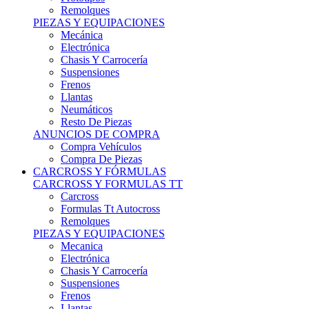
Remolques
PIEZAS Y EQUIPACIONES
Mecánica
Electrónica
Chasis Y Carrocería
Suspensiones
Frenos
Llantas
Neumáticos
Resto De Piezas
ANUNCIOS DE COMPRA
Compra Vehículos
Compra De Piezas
CARCROSS Y FÓRMULAS
CARCROSS Y FORMULAS TT
Carcross
Formulas Tt Autocross
Remolques
PIEZAS Y EQUIPACIONES
Mecanica
Electrónica
Chasis Y Carrocería
Suspensiones
Frenos
Llantas