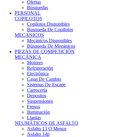
Ofertas
Búsquedas
PERSONAL
COPILOTOS
Copilotos Disponibles
Busqueda De Copilotos
MECANICOS
Mecánicos Disponibles
Búsqueda De Mecánicos
PIEZAS DE COMPETICIÓN
MECÁNICA
Motores
Refrigeración
Electrónica
Cajas De Cambio
Sistemas De Escape
Carrocería
Depositos
Suspensiones
Frenos
Iluminación
Llantas
NEUMÁTICOS DE ASFALTO
Asfalto 13 O Menos
Asfalto 14p