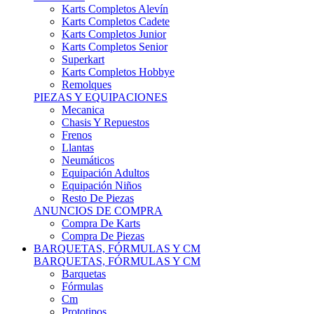
Karts Completos Alevín
Karts Completos Cadete
Karts Completos Junior
Karts Completos Senior
Superkart
Karts Completos Hobbye
Remolques
PIEZAS Y EQUIPACIONES
Mecanica
Chasis Y Repuestos
Frenos
Llantas
Neumáticos
Equipación Adultos
Equipación Niños
Resto De Piezas
ANUNCIOS DE COMPRA
Compra De Karts
Compra De Piezas
BARQUETAS, FÓRMULAS Y CM
BARQUETAS, FÓRMULAS Y CM
Barquetas
Fórmulas
Cm
Prototipos