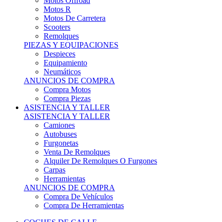
Motos Offroad
Motos R
Motos De Carretera
Scooters
Remolques
PIEZAS Y EQUIPACIONES
Despieces
Equipamiento
Neumáticos
ANUNCIOS DE COMPRA
Compra Motos
Compra Piezas
ASISTENCIA Y TALLER
ASISTENCIA Y TALLER
Camiones
Autobuses
Furgonetas
Venta De Remolques
Alquiler De Remolques O Furgones
Carpas
Herramientas
ANUNCIOS DE COMPRA
Compra De Vehículos
Compra De Herramientas