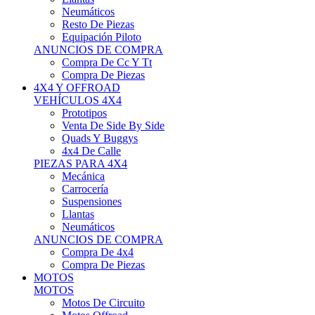
Neumáticos
Resto De Piezas
Equipación Piloto
ANUNCIOS DE COMPRA
Compra De Cc Y Tt
Compra De Piezas
4X4 Y OFFROAD
VEHÍCULOS 4X4
Prototipos
Venta De Side By Side
Quads Y Buggys
4x4 De Calle
PIEZAS PARA 4X4
Mecánica
Carrocería
Suspensiones
Llantas
Neumáticos
ANUNCIOS DE COMPRA
Compra De 4x4
Compra De Piezas
MOTOS
MOTOS
Motos De Circuito