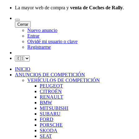
La mayor web de compra y
venta de Coches de Rally
.
Cerrar
Nuevo anuncio
Entrar
Olvidé mi usuario o clave
Registrarme
INICIO
ANUNCIOS DE COMPETICIÓN
VEHÍCULOS DE COMPETICIÓN
PEUGEOT
CITROËN
RENAULT
BMW
MITSUBISHI
SUBARU
FORD
PORSCHE
SKODA
SEAT