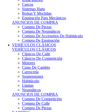
Sistemas Hans
Bolsas Y Mochilas
Equipación Para Mecánicos
ANUNCIOS DE COMPRA
Compra De Piezas
Compra De Neumáticos
Compra De Accesorios De Habitáculo
Compra De Equipación
VEHÍCULOS CLÁSICOS
VEHÍCULOS CLÁSICOS
Clásicos De Calle
Clásicos De Competición
Motores
Cajas De Cambio
Carrocería
Suspensiones
Habitáculo
Llantas
Neumáticos
ANUNCIOS DE COMPRA
Compra De Competición
Compra De Calle
Compra De Piezas
KARTING
KARTING