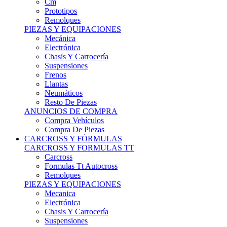
Remolques
PIEZAS Y EQUIPACIONES
Mecánica
Electrónica
Chasis Y Carrocería
Suspensiones
Frenos
Llantas
Neumáticos
Resto De Piezas
ANUNCIOS DE COMPRA
Compra Vehículos
Compra De Piezas
CARCROSS Y FÓRMULAS
CARCROSS Y FORMULAS TT
Carcross
Formulas Tt Autocross
Remolques
PIEZAS Y EQUIPACIONES
Mecanica
Electrónica
Chasis Y Carrocería
Suspensiones
Frenos
Llantas