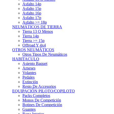
Asfalto 15p
Asfalto 16p
Asfalto 17p
Asfalto >= 18p
NEUMÁTICOS DE TIERRA
Tierra 13 O Menos
Tierra 14p
Tierra >= 15p
Offroad Y 4x4
OTROS NEUMÁTICOS
Otros Tipos De Neumáticos
HABITACULO
Asiento Baquet
Arneses
Volantes
Pedales
Extinción
Resto De Accesorios
EQUIPACIÓN PILOTO/COPILOTO
Packs Completos
Monos De Competición
Botines De Competición
Guantes
Ropa Interior
Cascos