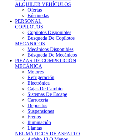
Ofertas
Búsquedas
PERSONAL
COPILOTOS
Copilotos Disponibles
Busqueda De Copilotos
MECANICOS
Mecánicos Disponibles
Búsqueda De Mecánicos
PIEZAS DE COMPETICIÓN
MECÁNICA
Motores
Refrigeración
Electrónica
Cajas De Cambio
Sistemas De Escape
Carrocería
Depositos
Suspensiones
Frenos
Iluminación
Llantas
NEUMÁTICOS DE ASFALTO
Asfalto 13 O Menos
Asfalto 14p