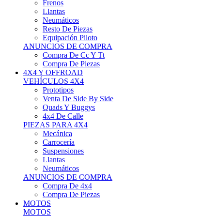
Neumáticos
Resto De Piezas
Equipación Piloto
ANUNCIOS DE COMPRA
Compra De Cc Y Tt
Compra De Piezas
4X4 Y OFFROAD
VEHÍCULOS 4X4
Prototipos
Venta De Side By Side
Quads Y Buggys
4x4 De Calle
PIEZAS PARA 4X4
Mecánica
Carrocería
Suspensiones
Llantas
Neumáticos
ANUNCIOS DE COMPRA
Compra De 4x4
Compra De Piezas
MOTOS
MOTOS
Motos De Circuito