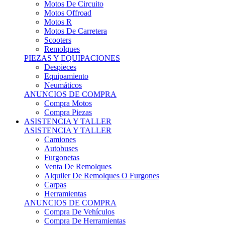
Motos Offroad
Motos R
Motos De Carretera
Scooters
Remolques
PIEZAS Y EQUIPACIONES
Despieces
Equipamiento
Neumáticos
ANUNCIOS DE COMPRA
Compra Motos
Compra Piezas
ASISTENCIA Y TALLER
ASISTENCIA Y TALLER
Camiones
Autobuses
Furgonetas
Venta De Remolques
Alquiler De Remolques O Furgones
Carpas
Herramientas
ANUNCIOS DE COMPRA
Compra De Vehículos
Compra De Herramientas