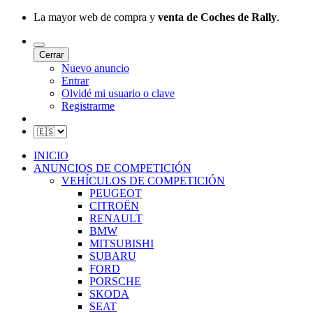
La mayor web de compra y
venta de Coches de Rally
.
Cerrar
Nuevo anuncio
Entrar
Olvidé mi usuario o clave
Registrarme
INICIO
ANUNCIOS DE COMPETICIÓN
VEHÍCULOS DE COMPETICIÓN
PEUGEOT
CITROËN
RENAULT
BMW
MITSUBISHI
SUBARU
FORD
PORSCHE
SKODA
SEAT