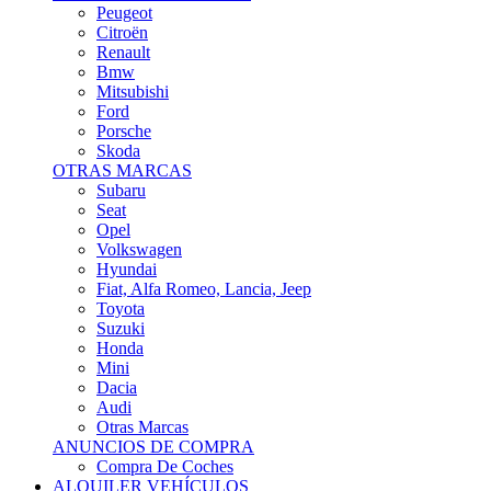
Citroën
Renault
Bmw
Mitsubishi
Ford
Porsche
Skoda
OTRAS MARCAS
Subaru
Seat
Opel
Volkswagen
Hyundai
Fiat, Alfa Romeo, Lancia, Jeep
Toyota
Suzuki
Honda
Mini
Dacia
Audi
Otras Marcas
ANUNCIOS DE COMPRA
Compra De Coches
ALQUILER VEHÍCULOS
ALQUILER VEHÍCULOS