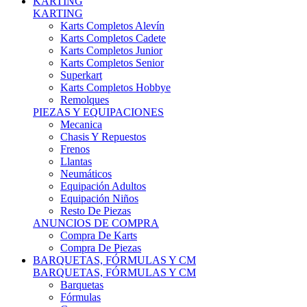
Karts Completos Alevín
Karts Completos Cadete
Karts Completos Junior
Karts Completos Senior
Superkart
Karts Completos Hobbye
Remolques
PIEZAS Y EQUIPACIONES
Mecanica
Chasis Y Repuestos
Frenos
Llantas
Neumáticos
Equipación Adultos
Equipación Niños
Resto De Piezas
ANUNCIOS DE COMPRA
Compra De Karts
Compra De Piezas
BARQUETAS, FÓRMULAS Y CM
BARQUETAS, FÓRMULAS Y CM
Barquetas
Fórmulas
Cm
Prototipos