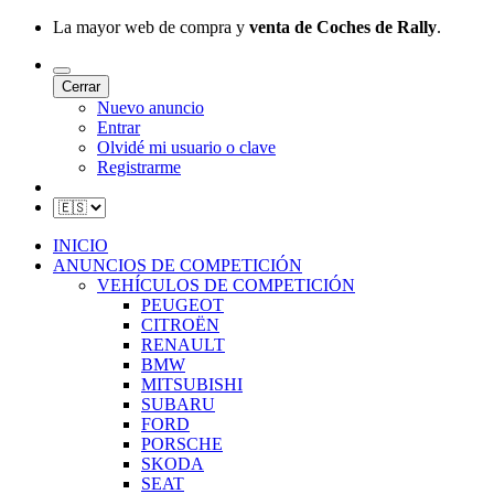
La mayor web de compra y
venta de Coches de Rally
.
Cerrar
Nuevo anuncio
Entrar
Olvidé mi usuario o clave
Registrarme
INICIO
ANUNCIOS DE COMPETICIÓN
VEHÍCULOS DE COMPETICIÓN
PEUGEOT
CITROËN
RENAULT
BMW
MITSUBISHI
SUBARU
FORD
PORSCHE
SKODA
SEAT