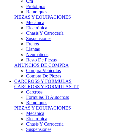
Remolques
PIEZAS Y EQUIPACIONES
Mecánica
Electrónica
Chasis Y Carrocería
Suspensiones
Frenos
Llantas
Neumáticos
Resto De Piezas
ANUNCIOS DE COMPRA
Compra Vehículos
Compra De Piezas
CARCROSS Y FÓRMULAS
CARCROSS Y FORMULAS TT
Carcross
Formulas Tt Autocross
Remolques
PIEZAS Y EQUIPACIONES
Mecanica
Electrónica
Chasis Y Carrocería
Suspensiones
Frenos
Llantas