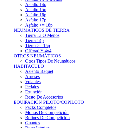
Asfalto 15p
Asfalto 16p
Asfalto 17p
Asfalto >= 18p
NEUMÁTICOS DE TIERRA
Tierra 13 O Menos
Tierra 14p
Tierra >= 15p
Offroad Y 4x4
OTROS NEUMÁTICOS
Otros Tipos De Neumáticos
HABITACULO
Asiento Baquet
Arneses
Volantes
Pedales
Extinción
Resto De Accesorios
EQUIPACIÓN PILOTO/COPILOTO
Packs Completos
Monos De Competición
Botines De Competición
Guantes
Ropa Interior
Cascos