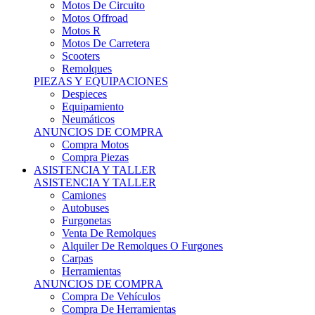
Motos Offroad
Motos R
Motos De Carretera
Scooters
Remolques
PIEZAS Y EQUIPACIONES
Despieces
Equipamiento
Neumáticos
ANUNCIOS DE COMPRA
Compra Motos
Compra Piezas
ASISTENCIA Y TALLER
ASISTENCIA Y TALLER
Camiones
Autobuses
Furgonetas
Venta De Remolques
Alquiler De Remolques O Furgones
Carpas
Herramientas
ANUNCIOS DE COMPRA
Compra De Vehículos
Compra De Herramientas