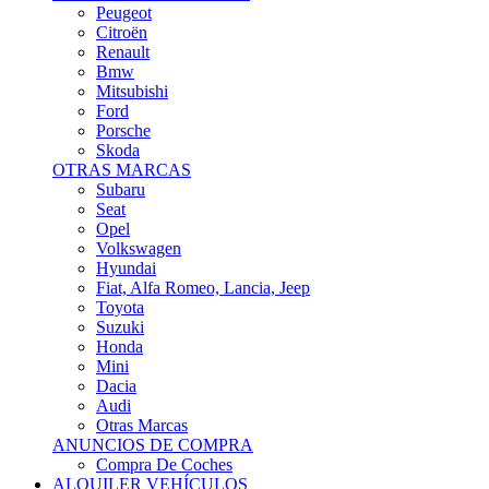
Citroën
Renault
Bmw
Mitsubishi
Ford
Porsche
Skoda
OTRAS MARCAS
Subaru
Seat
Opel
Volkswagen
Hyundai
Fiat, Alfa Romeo, Lancia, Jeep
Toyota
Suzuki
Honda
Mini
Dacia
Audi
Otras Marcas
ANUNCIOS DE COMPRA
Compra De Coches
ALQUILER VEHÍCULOS
ALQUILER VEHÍCULOS