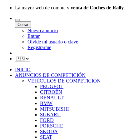
La mayor web de compra y
venta de Coches de Rally
.
Cerrar
Nuevo anuncio
Entrar
Olvidé mi usuario o clave
Registrarme
INICIO
ANUNCIOS DE COMPETICIÓN
VEHÍCULOS DE COMPETICIÓN
PEUGEOT
CITROËN
RENAULT
BMW
MITSUBISHI
SUBARU
FORD
PORSCHE
SKODA
SEAT