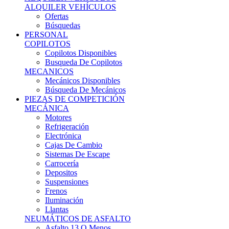
Ofertas
Búsquedas
PERSONAL
COPILOTOS
Copilotos Disponibles
Busqueda De Copilotos
MECANICOS
Mecánicos Disponibles
Búsqueda De Mecánicos
PIEZAS DE COMPETICIÓN
MECÁNICA
Motores
Refrigeración
Electrónica
Cajas De Cambio
Sistemas De Escape
Carrocería
Depositos
Suspensiones
Frenos
Iluminación
Llantas
NEUMÁTICOS DE ASFALTO
Asfalto 13 O Menos
Asfalto 14p