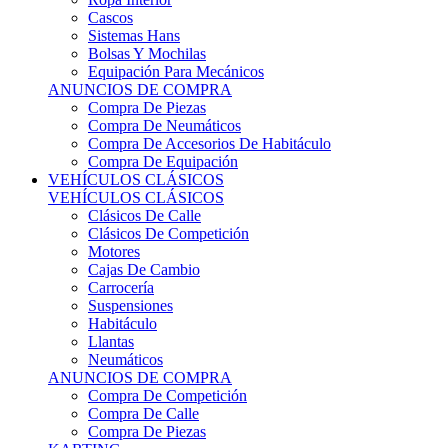
Sistemas Hans
Bolsas Y Mochilas
Equipación Para Mecánicos
ANUNCIOS DE COMPRA
Compra De Piezas
Compra De Neumáticos
Compra De Accesorios De Habitáculo
Compra De Equipación
VEHÍCULOS CLÁSICOS
VEHÍCULOS CLÁSICOS
Clásicos De Calle
Clásicos De Competición
Motores
Cajas De Cambio
Carrocería
Suspensiones
Habitáculo
Llantas
Neumáticos
ANUNCIOS DE COMPRA
Compra De Competición
Compra De Calle
Compra De Piezas
KARTING
KARTING