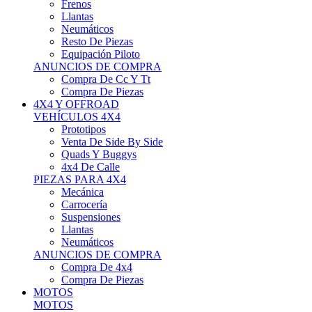
Neumáticos
Resto De Piezas
Equipación Piloto
ANUNCIOS DE COMPRA
Compra De Cc Y Tt
Compra De Piezas
4X4 Y OFFROAD
VEHÍCULOS 4X4
Prototipos
Venta De Side By Side
Quads Y Buggys
4x4 De Calle
PIEZAS PARA 4X4
Mecánica
Carrocería
Suspensiones
Llantas
Neumáticos
ANUNCIOS DE COMPRA
Compra De 4x4
Compra De Piezas
MOTOS
MOTOS
Motos De Circuito