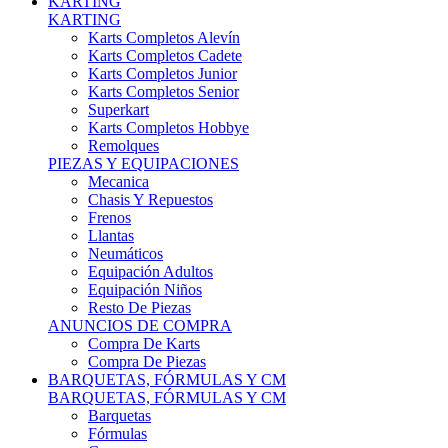
Karts Completos Alevín
Karts Completos Cadete
Karts Completos Junior
Karts Completos Senior
Superkart
Karts Completos Hobbye
Remolques
PIEZAS Y EQUIPACIONES
Mecanica
Chasis Y Repuestos
Frenos
Llantas
Neumáticos
Equipación Adultos
Equipación Niños
Resto De Piezas
ANUNCIOS DE COMPRA
Compra De Karts
Compra De Piezas
BARQUETAS, FÓRMULAS Y CM
BARQUETAS, FÓRMULAS Y CM
Barquetas
Fórmulas
Cm
Prototipos