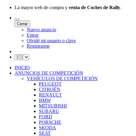
La mayor web de compra y
venta de Coches de Rally
.
Cerrar
Nuevo anuncio
Entrar
Olvidé mi usuario o clave
Registrarme
INICIO
ANUNCIOS DE COMPETICIÓN
VEHÍCULOS DE COMPETICIÓN
PEUGEOT
CITROËN
RENAULT
BMW
MITSUBISHI
SUBARU
FORD
PORSCHE
SKODA
SEAT