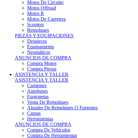
Motos Offroad
Motos R
Motos De Carretera
Scooters
Remolques
PIEZAS Y EQUIPACIONES
Despieces
Equipamiento
Neumáticos
ANUNCIOS DE COMPRA
Compra Motos
Compra Piezas
ASISTENCIA Y TALLER
ASISTENCIA Y TALLER
Camiones
Autobuses
Furgonetas
Venta De Remolques
Alquiler De Remolques O Furgones
Carpas
Herramientas
ANUNCIOS DE COMPRA
Compra De Vehículos
Compra De Herramientas