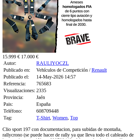
15.999 €
17.000 €
Autor:
RAULIYOCZL
Publicado en:
Vehículos de Competición /
Renault
Publicado el:
14-May-2026 14:57
Referencia:
765683
Visualizaciones:
2335
Provincia:
Jaén
Pais:
España
Teléfono:
608709448
Tag:
T-Shirt
,
Women
,
Top
Clio sport 197 con documentacion, para subidas de montaña,
rallycrono (se puede hacer de rally ya que lleva todo el cableado de
luces y demas) teléfono:608709448 -Motor rehecho (casquillos
etc..) con 150km aprox -suspension de la copa con copelas