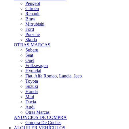
Citroën
Renault
Bmw
Mitsubishi
Ford
Porsche
Skoda
OTRAS MARCAS
Subaru
Seat
Opel
Volkswagen
Hyundai
Fiat, Alfa Romeo, Lancia, Jeep
Toyota
Suzuki
Honda
Mini
Dacia
Audi
Otras Marcas
ANUNCIOS DE COMPRA
Compra De Coches
ALQUILER VEHÍCULOS
ALQUILER VEHÍCULOS