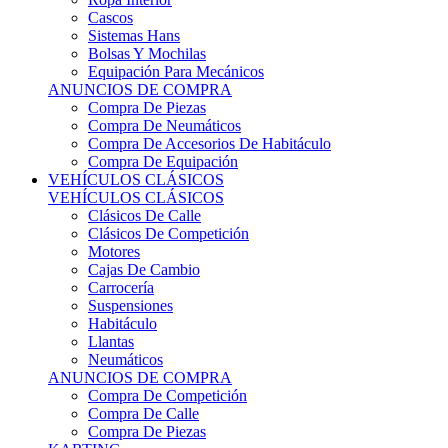
Sistemas Hans
Bolsas Y Mochilas
Equipación Para Mecánicos
ANUNCIOS DE COMPRA
Compra De Piezas
Compra De Neumáticos
Compra De Accesorios De Habitáculo
Compra De Equipación
VEHÍCULOS CLÁSICOS
VEHÍCULOS CLÁSICOS
Clásicos De Calle
Clásicos De Competición
Motores
Cajas De Cambio
Carrocería
Suspensiones
Habitáculo
Llantas
Neumáticos
ANUNCIOS DE COMPRA
Compra De Competición
Compra De Calle
Compra De Piezas
KARTING
KARTING