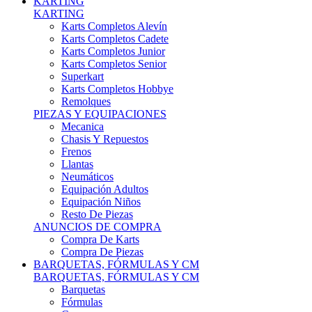
Karts Completos Alevín
Karts Completos Cadete
Karts Completos Junior
Karts Completos Senior
Superkart
Karts Completos Hobbye
Remolques
PIEZAS Y EQUIPACIONES
Mecanica
Chasis Y Repuestos
Frenos
Llantas
Neumáticos
Equipación Adultos
Equipación Niños
Resto De Piezas
ANUNCIOS DE COMPRA
Compra De Karts
Compra De Piezas
BARQUETAS, FÓRMULAS Y CM
BARQUETAS, FÓRMULAS Y CM
Barquetas
Fórmulas
Cm
Prototipos