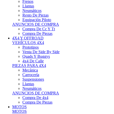
Neumáticos
Resto De Piezas
Equipación Piloto
ANUNCIOS DE COMPRA
Compra De Cc Y Tt
Compra De Piezas
4X4 Y OFFROAD
VEHÍCULOS 4X4
Prototipos
Venta De Side By Side
Quads Y Buggys
4x4 De Calle
PIEZAS PARA 4X4
Mecánica
Carrocería
Suspensiones
Llantas
Neumáticos
ANUNCIOS DE COMPRA
Compra De 4x4
Compra De Piezas
MOTOS
MOTOS
Motos De Circuito