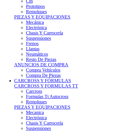
Remolques
PIEZAS Y EQUIPACIONES
Mecánica
Electrónica
Chasis Y Carrocería
Suspensiones
Frenos
Llantas
Neumáticos
Resto De Piezas
ANUNCIOS DE COMPRA
Compra Vehículos
Compra De Piezas
CARCROSS Y FÓRMULAS
CARCROSS Y FORMULAS TT
Carcross
Formulas Tt Autocross
Remolques
PIEZAS Y EQUIPACIONES
Mecanica
Electrónica
Chasis Y Carrocería
Suspensiones
Frenos
Llantas