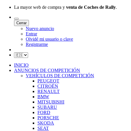
La mayor web de compra y
venta de Coches de Rally
.
Cerrar
Nuevo anuncio
Entrar
Olvidé mi usuario o clave
Registrarme
INICIO
ANUNCIOS DE COMPETICIÓN
VEHÍCULOS DE COMPETICIÓN
PEUGEOT
CITROËN
RENAULT
BMW
MITSUBISHI
SUBARU
FORD
PORSCHE
SKODA
SEAT