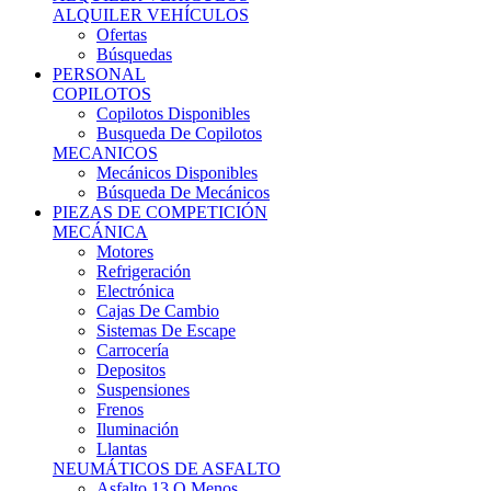
Ofertas
Búsquedas
PERSONAL
COPILOTOS
Copilotos Disponibles
Busqueda De Copilotos
MECANICOS
Mecánicos Disponibles
Búsqueda De Mecánicos
PIEZAS DE COMPETICIÓN
MECÁNICA
Motores
Refrigeración
Electrónica
Cajas De Cambio
Sistemas De Escape
Carrocería
Depositos
Suspensiones
Frenos
Iluminación
Llantas
NEUMÁTICOS DE ASFALTO
Asfalto 13 O Menos
Asfalto 14p