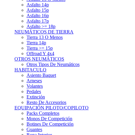
Asfalto 15p
Asfalto 16p
Asfalto 17p
Asfalto >= 18p
NEUMÁTICOS DE TIERRA
Tierra 13 O Menos
Tierra 14p
Tierra >= 15p
Offroad Y 4x4
OTROS NEUMÁTICOS
Otros Tipos De Neumáticos
HABITACULO
Asiento Baquet
Arneses
Volantes
Pedales
Extinción
Resto De Accesorios
EQUIPACIÓN PILOTO/COPILOTO
Packs Completos
Monos De Competición
Botines De Competición
Guantes
Ropa Interior
Cascos