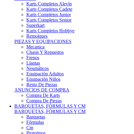
Karts Completos Alevín
Karts Completos Cadete
Karts Completos Junior
Karts Completos Senior
Superkart
Karts Completos Hobbye
Remolques
PIEZAS Y EQUIPACIONES
Mecanica
Chasis Y Repuestos
Frenos
Llantas
Neumáticos
Equipación Adultos
Equipación Niños
Resto De Piezas
ANUNCIOS DE COMPRA
Compra De Karts
Compra De Piezas
BARQUETAS, FÓRMULAS Y CM
BARQUETAS, FÓRMULAS Y CM
Barquetas
Fórmulas
Cm
Prototipos