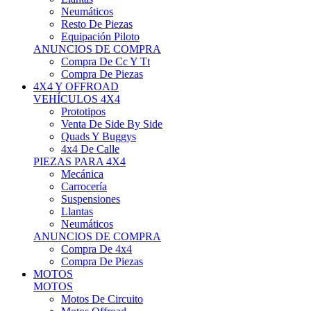
Neumáticos
Resto De Piezas
Equipación Piloto
ANUNCIOS DE COMPRA
Compra De Cc Y Tt
Compra De Piezas
4X4 Y OFFROAD
VEHÍCULOS 4X4
Prototipos
Venta De Side By Side
Quads Y Buggys
4x4 De Calle
PIEZAS PARA 4X4
Mecánica
Carrocería
Suspensiones
Llantas
Neumáticos
ANUNCIOS DE COMPRA
Compra De 4x4
Compra De Piezas
MOTOS
MOTOS
Motos De Circuito