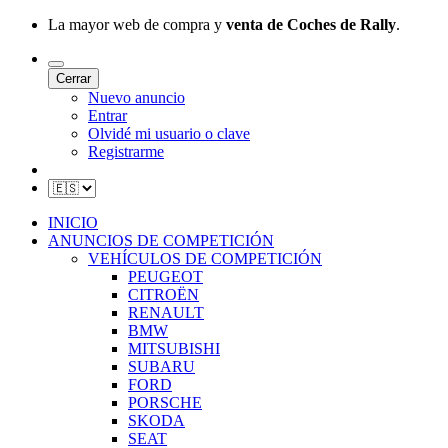
La mayor web de compra y
venta de Coches de Rally
.
Cerrar
Nuevo anuncio
Entrar
Olvidé mi usuario o clave
Registrarme
INICIO
ANUNCIOS DE COMPETICIÓN
VEHÍCULOS DE COMPETICIÓN
PEUGEOT
CITROËN
RENAULT
BMW
MITSUBISHI
SUBARU
FORD
PORSCHE
SKODA
SEAT