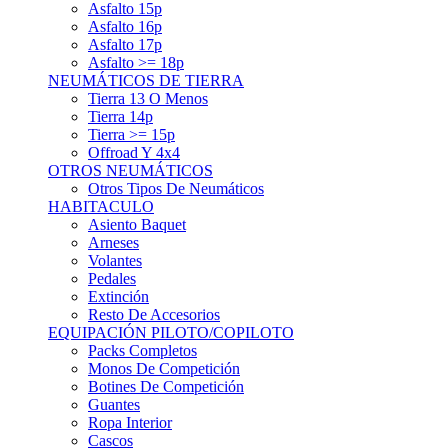
Asfalto 15p
Asfalto 16p
Asfalto 17p
Asfalto >= 18p
NEUMÁTICOS DE TIERRA
Tierra 13 O Menos
Tierra 14p
Tierra >= 15p
Offroad Y 4x4
OTROS NEUMÁTICOS
Otros Tipos De Neumáticos
HABITACULO
Asiento Baquet
Arneses
Volantes
Pedales
Extinción
Resto De Accesorios
EQUIPACIÓN PILOTO/COPILOTO
Packs Completos
Monos De Competición
Botines De Competición
Guantes
Ropa Interior
Cascos