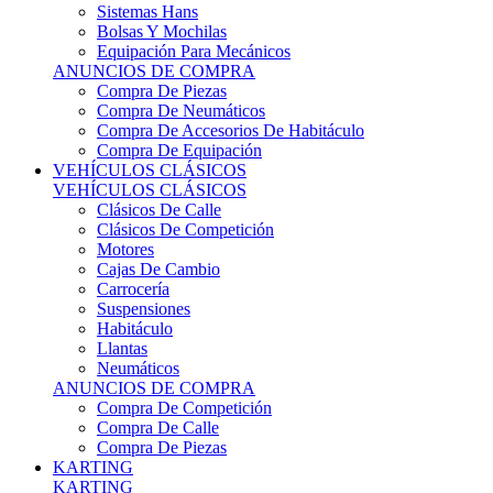
Sistemas Hans
Bolsas Y Mochilas
Equipación Para Mecánicos
ANUNCIOS DE COMPRA
Compra De Piezas
Compra De Neumáticos
Compra De Accesorios De Habitáculo
Compra De Equipación
VEHÍCULOS CLÁSICOS
VEHÍCULOS CLÁSICOS
Clásicos De Calle
Clásicos De Competición
Motores
Cajas De Cambio
Carrocería
Suspensiones
Habitáculo
Llantas
Neumáticos
ANUNCIOS DE COMPRA
Compra De Competición
Compra De Calle
Compra De Piezas
KARTING
KARTING