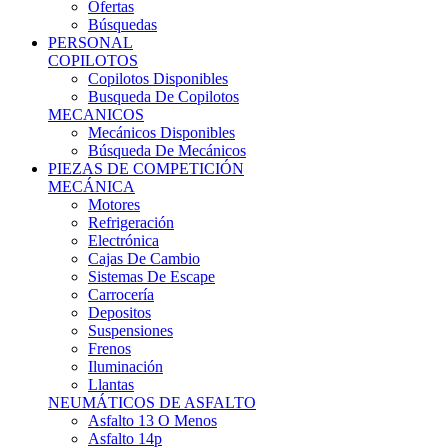
Ofertas
Búsquedas
PERSONAL
COPILOTOS
Copilotos Disponibles
Busqueda De Copilotos
MECANICOS
Mecánicos Disponibles
Búsqueda De Mecánicos
PIEZAS DE COMPETICIÓN
MECÁNICA
Motores
Refrigeración
Electrónica
Cajas De Cambio
Sistemas De Escape
Carrocería
Depositos
Suspensiones
Frenos
Iluminación
Llantas
NEUMÁTICOS DE ASFALTO
Asfalto 13 O Menos
Asfalto 14p