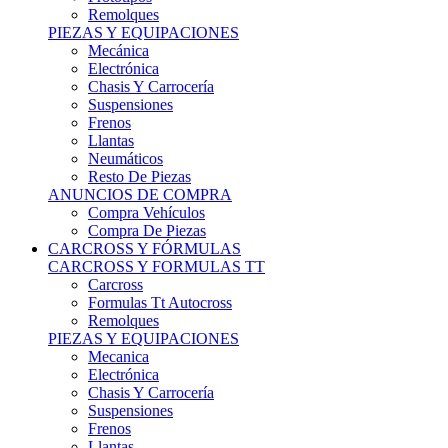
Remolques
PIEZAS Y EQUIPACIONES
Mecánica
Electrónica
Chasis Y Carrocería
Suspensiones
Frenos
Llantas
Neumáticos
Resto De Piezas
ANUNCIOS DE COMPRA
Compra Vehículos
Compra De Piezas
CARCROSS Y FÓRMULAS
CARCROSS Y FORMULAS TT
Carcross
Formulas Tt Autocross
Remolques
PIEZAS Y EQUIPACIONES
Mecanica
Electrónica
Chasis Y Carrocería
Suspensiones
Frenos
Llantas