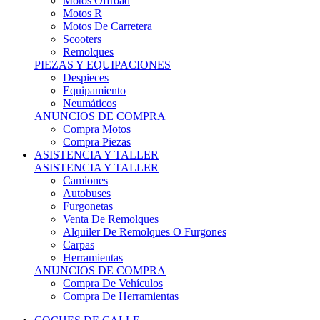
Motos Offroad
Motos R
Motos De Carretera
Scooters
Remolques
PIEZAS Y EQUIPACIONES
Despieces
Equipamiento
Neumáticos
ANUNCIOS DE COMPRA
Compra Motos
Compra Piezas
ASISTENCIA Y TALLER
ASISTENCIA Y TALLER
Camiones
Autobuses
Furgonetas
Venta De Remolques
Alquiler De Remolques O Furgones
Carpas
Herramientas
ANUNCIOS DE COMPRA
Compra De Vehículos
Compra De Herramientas