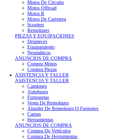
Motos Offroad
Motos R
Motos De Carretera
Scooters
Remolques
PIEZAS Y EQUIPACIONES
Despieces
Equipamiento
Neumáticos
ANUNCIOS DE COMPRA
Compra Motos
Compra Piezas
ASISTENCIA Y TALLER
ASISTENCIA Y TALLER
Camiones
Autobuses
Furgonetas
Venta De Remolques
Alquiler De Remolques O Furgones
Carpas
Herramientas
ANUNCIOS DE COMPRA
Compra De Vehículos
Compra De Herramientas