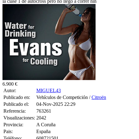
6.900 €
Autor:
MIGUEL43
Publicado en:
Vehículos de Competición /
Citroën
Publicado el:
04-Nov-2025 22:29
Referencia:
763261
Visualizaciones:
2042
Provincia:
A Coruña
Pais:
España
Teléfono:
608721501
Tag:
T-Shirt
,
Women
,
Top