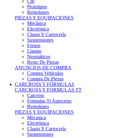
Remolques
PIEZAS Y EQUIPACIONES
Mecánica
Electrónica
Chasis Y Carrocería
Suspensiones
Frenos
Llantas
Neumáticos
Resto De Piezas
ANUNCIOS DE COMPRA
Compra Vehículos
Compra De Piezas
CARCROSS Y FÓRMULAS
CARCROSS Y FORMULAS TT
Carcross
Formulas Tt Autocross
Remolques
PIEZAS Y EQUIPACIONES
Mecanica
Electrónica
Chasis Y Carrocería
Suspensiones
Frenos
Llantas