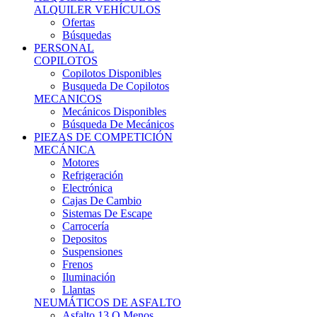
Ofertas
Búsquedas
PERSONAL
COPILOTOS
Copilotos Disponibles
Busqueda De Copilotos
MECANICOS
Mecánicos Disponibles
Búsqueda De Mecánicos
PIEZAS DE COMPETICIÓN
MECÁNICA
Motores
Refrigeración
Electrónica
Cajas De Cambio
Sistemas De Escape
Carrocería
Depositos
Suspensiones
Frenos
Iluminación
Llantas
NEUMÁTICOS DE ASFALTO
Asfalto 13 O Menos
Asfalto 14p