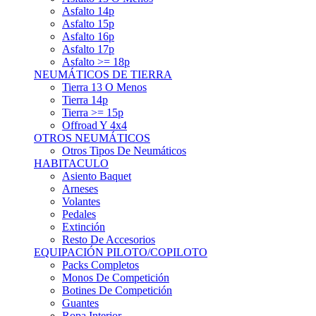
Asfalto 15p
Asfalto 16p
Asfalto 17p
Asfalto >= 18p
NEUMÁTICOS DE TIERRA
Tierra 13 O Menos
Tierra 14p
Tierra >= 15p
Offroad Y 4x4
OTROS NEUMÁTICOS
Otros Tipos De Neumáticos
HABITACULO
Asiento Baquet
Arneses
Volantes
Pedales
Extinción
Resto De Accesorios
EQUIPACIÓN PILOTO/COPILOTO
Packs Completos
Monos De Competición
Botines De Competición
Guantes
Ropa Interior
Cascos