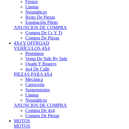
Neumáticos
Resto De Piezas
Equipación Piloto
ANUNCIOS DE COMPRA
Compra De Cc Y Tt
Compra De Piezas
4X4 Y OFFROAD
VEHÍCULOS 4X4
Prototipos
Venta De Side By Side
Quads Y Buggys
4x4 De Calle
PIEZAS PARA 4X4
Mecánica
Carrocería
Suspensiones
Llantas
Neumáticos
ANUNCIOS DE COMPRA
Compra De 4x4
Compra De Piezas
MOTOS
MOTOS
Motos De Circuito