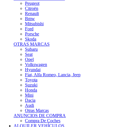
Citroën
Renault
Bmw
Mitsubishi
Ford
Porsche
Skoda
OTRAS MARCAS
Subaru
Seat
Opel
Volkswagen
Hyundai
Fiat, Alfa Romeo, Lancia, Jeep
Toyota
Suzuki
Honda
Mini
Dacia
Audi
Otras Marcas
ANUNCIOS DE COMPRA
Compra De Coches
ALQUILER VEHÍCULOS
ALQUILER VEHÍCULOS