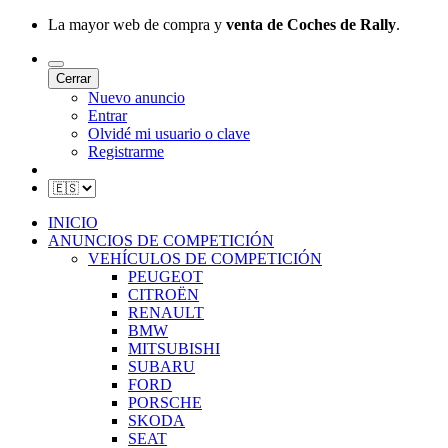
La mayor web de compra y
venta de Coches de Rally
.
Cerrar
Nuevo anuncio
Entrar
Olvidé mi usuario o clave
Registrarme
INICIO
ANUNCIOS DE COMPETICIÓN
VEHÍCULOS DE COMPETICIÓN
PEUGEOT
CITROËN
RENAULT
BMW
MITSUBISHI
SUBARU
FORD
PORSCHE
SKODA
SEAT