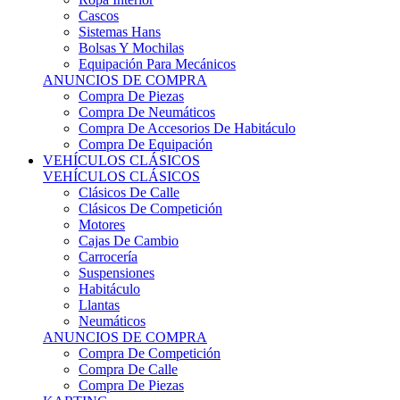
Sistemas Hans
Bolsas Y Mochilas
Equipación Para Mecánicos
ANUNCIOS DE COMPRA
Compra De Piezas
Compra De Neumáticos
Compra De Accesorios De Habitáculo
Compra De Equipación
VEHÍCULOS CLÁSICOS
VEHÍCULOS CLÁSICOS
Clásicos De Calle
Clásicos De Competición
Motores
Cajas De Cambio
Carrocería
Suspensiones
Habitáculo
Llantas
Neumáticos
ANUNCIOS DE COMPRA
Compra De Competición
Compra De Calle
Compra De Piezas
KARTING
KARTING