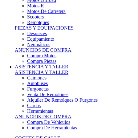
Motos Offroad
Motos R
Motos De Carretera
Scooters
Remolques
PIEZAS Y EQUIPACIONES
Despieces
Equipamiento
Neumáticos
ANUNCIOS DE COMPRA
Compra Motos
Compra Piezas
ASISTENCIA Y TALLER
ASISTENCIA Y TALLER
Camiones
Autobuses
Furgonetas
Venta De Remolques
Alquiler De Remolques O Furgones
Carpas
Herramientas
ANUNCIOS DE COMPRA
Compra De Vehículos
Compra De Herramientas