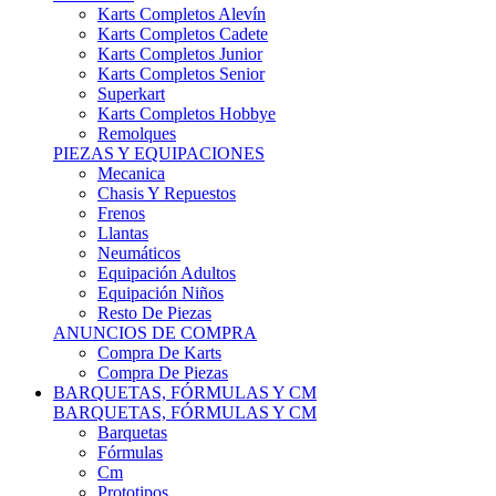
Karts Completos Alevín
Karts Completos Cadete
Karts Completos Junior
Karts Completos Senior
Superkart
Karts Completos Hobbye
Remolques
PIEZAS Y EQUIPACIONES
Mecanica
Chasis Y Repuestos
Frenos
Llantas
Neumáticos
Equipación Adultos
Equipación Niños
Resto De Piezas
ANUNCIOS DE COMPRA
Compra De Karts
Compra De Piezas
BARQUETAS, FÓRMULAS Y CM
BARQUETAS, FÓRMULAS Y CM
Barquetas
Fórmulas
Cm
Prototipos