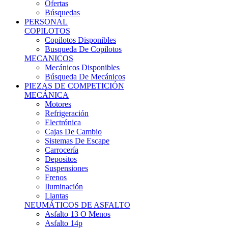
Ofertas
Búsquedas
PERSONAL
COPILOTOS
Copilotos Disponibles
Busqueda De Copilotos
MECANICOS
Mecánicos Disponibles
Búsqueda De Mecánicos
PIEZAS DE COMPETICIÓN
MECÁNICA
Motores
Refrigeración
Electrónica
Cajas De Cambio
Sistemas De Escape
Carrocería
Depositos
Suspensiones
Frenos
Iluminación
Llantas
NEUMÁTICOS DE ASFALTO
Asfalto 13 O Menos
Asfalto 14p