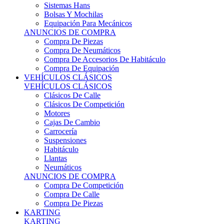
Sistemas Hans
Bolsas Y Mochilas
Equipación Para Mecánicos
ANUNCIOS DE COMPRA
Compra De Piezas
Compra De Neumáticos
Compra De Accesorios De Habitáculo
Compra De Equipación
VEHÍCULOS CLÁSICOS
VEHÍCULOS CLÁSICOS
Clásicos De Calle
Clásicos De Competición
Motores
Cajas De Cambio
Carrocería
Suspensiones
Habitáculo
Llantas
Neumáticos
ANUNCIOS DE COMPRA
Compra De Competición
Compra De Calle
Compra De Piezas
KARTING
KARTING