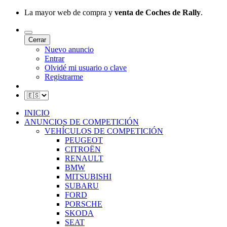
La mayor web de compra y
venta de Coches de Rally
.
Cerrar
Nuevo anuncio
Entrar
Olvidé mi usuario o clave
Registrarme
INICIO
ANUNCIOS DE COMPETICIÓN
VEHÍCULOS DE COMPETICIÓN
PEUGEOT
CITROËN
RENAULT
BMW
MITSUBISHI
SUBARU
FORD
PORSCHE
SKODA
SEAT