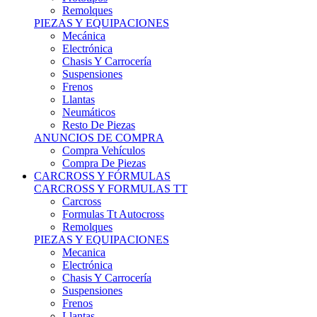
Remolques
PIEZAS Y EQUIPACIONES
Mecánica
Electrónica
Chasis Y Carrocería
Suspensiones
Frenos
Llantas
Neumáticos
Resto De Piezas
ANUNCIOS DE COMPRA
Compra Vehículos
Compra De Piezas
CARCROSS Y FÓRMULAS
CARCROSS Y FORMULAS TT
Carcross
Formulas Tt Autocross
Remolques
PIEZAS Y EQUIPACIONES
Mecanica
Electrónica
Chasis Y Carrocería
Suspensiones
Frenos
Llantas