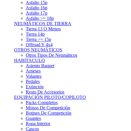
Asfalto 15p
Asfalto 16p
Asfalto 17p
Asfalto >= 18p
NEUMÁTICOS DE TIERRA
Tierra 13 O Menos
Tierra 14p
Tierra >= 15p
Offroad Y 4x4
OTROS NEUMÁTICOS
Otros Tipos De Neumáticos
HABITACULO
Asiento Baquet
Arneses
Volantes
Pedales
Extinción
Resto De Accesorios
EQUIPACIÓN PILOTO/COPILOTO
Packs Completos
Monos De Competición
Botines De Competición
Guantes
Ropa Interior
Cascos