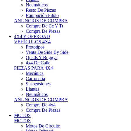
Neumáticos
Resto De Piezas
Equipación Piloto
ANUNCIOS DE COMPRA
Compra De Cc Y Tt
Compra De Piezas
4X4 Y OFFROAD
VEHÍCULOS 4X4
Prototipos
Venta De Side By Side
Quads Y Buggys
4x4 De Calle
PIEZAS PARA 4X4
Mecánica
Carrocería
Suspensiones
Llantas
Neumáticos
ANUNCIOS DE COMPRA
Compra De 4x4
Compra De Piezas
MOTOS
MOTOS
Motos De Circuito