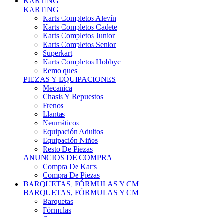
Karts Completos Alevín
Karts Completos Cadete
Karts Completos Junior
Karts Completos Senior
Superkart
Karts Completos Hobbye
Remolques
PIEZAS Y EQUIPACIONES
Mecanica
Chasis Y Repuestos
Frenos
Llantas
Neumáticos
Equipación Adultos
Equipación Niños
Resto De Piezas
ANUNCIOS DE COMPRA
Compra De Karts
Compra De Piezas
BARQUETAS, FÓRMULAS Y CM
BARQUETAS, FÓRMULAS Y CM
Barquetas
Fórmulas
Cm
Prototipos