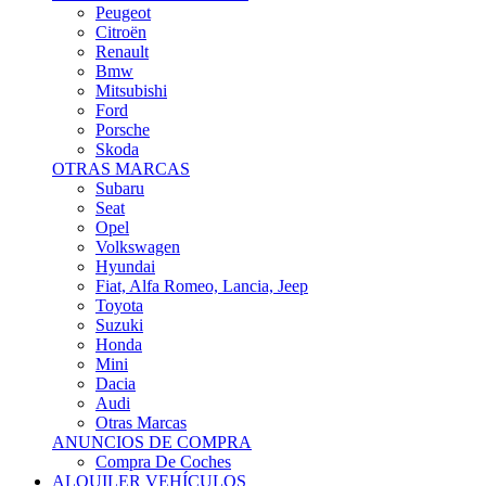
Citroën
Renault
Bmw
Mitsubishi
Ford
Porsche
Skoda
OTRAS MARCAS
Subaru
Seat
Opel
Volkswagen
Hyundai
Fiat, Alfa Romeo, Lancia, Jeep
Toyota
Suzuki
Honda
Mini
Dacia
Audi
Otras Marcas
ANUNCIOS DE COMPRA
Compra De Coches
ALQUILER VEHÍCULOS
ALQUILER VEHÍCULOS