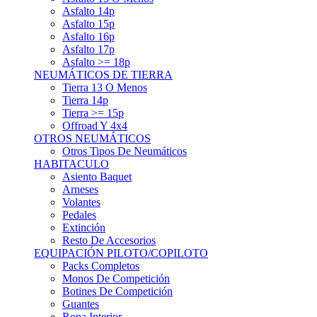
Asfalto 15p
Asfalto 16p
Asfalto 17p
Asfalto >= 18p
NEUMÁTICOS DE TIERRA
Tierra 13 O Menos
Tierra 14p
Tierra >= 15p
Offroad Y 4x4
OTROS NEUMÁTICOS
Otros Tipos De Neumáticos
HABITACULO
Asiento Baquet
Arneses
Volantes
Pedales
Extinción
Resto De Accesorios
EQUIPACIÓN PILOTO/COPILOTO
Packs Completos
Monos De Competición
Botines De Competición
Guantes
Ropa Interior
Cascos