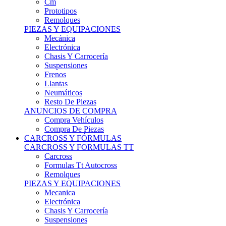
Remolques
PIEZAS Y EQUIPACIONES
Mecánica
Electrónica
Chasis Y Carrocería
Suspensiones
Frenos
Llantas
Neumáticos
Resto De Piezas
ANUNCIOS DE COMPRA
Compra Vehículos
Compra De Piezas
CARCROSS Y FÓRMULAS
CARCROSS Y FORMULAS TT
Carcross
Formulas Tt Autocross
Remolques
PIEZAS Y EQUIPACIONES
Mecanica
Electrónica
Chasis Y Carrocería
Suspensiones
Frenos
Llantas