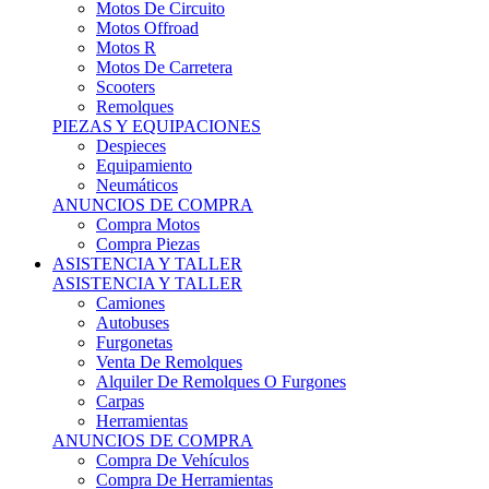
Motos Offroad
Motos R
Motos De Carretera
Scooters
Remolques
PIEZAS Y EQUIPACIONES
Despieces
Equipamiento
Neumáticos
ANUNCIOS DE COMPRA
Compra Motos
Compra Piezas
ASISTENCIA Y TALLER
ASISTENCIA Y TALLER
Camiones
Autobuses
Furgonetas
Venta De Remolques
Alquiler De Remolques O Furgones
Carpas
Herramientas
ANUNCIOS DE COMPRA
Compra De Vehículos
Compra De Herramientas