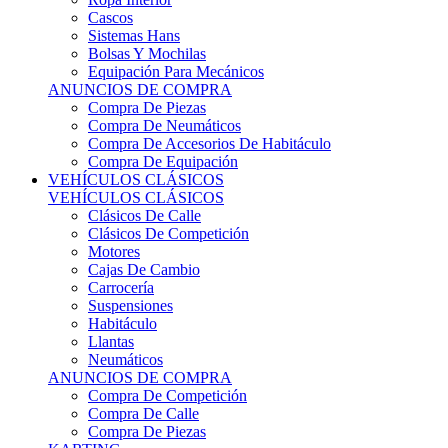
Sistemas Hans
Bolsas Y Mochilas
Equipación Para Mecánicos
ANUNCIOS DE COMPRA
Compra De Piezas
Compra De Neumáticos
Compra De Accesorios De Habitáculo
Compra De Equipación
VEHÍCULOS CLÁSICOS
VEHÍCULOS CLÁSICOS
Clásicos De Calle
Clásicos De Competición
Motores
Cajas De Cambio
Carrocería
Suspensiones
Habitáculo
Llantas
Neumáticos
ANUNCIOS DE COMPRA
Compra De Competición
Compra De Calle
Compra De Piezas
KARTING
KARTING