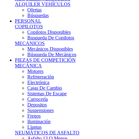
Ofertas
Búsquedas
PERSONAL
COPILOTOS
Copilotos Disponibles
Busqueda De Copilotos
MECANICOS
Mecánicos Disponibles
Búsqueda De Mecánicos
PIEZAS DE COMPETICIÓN
MECÁNICA
Motores
Refrigeración
Electrónica
Cajas De Cambio
Sistemas De Escape
Carrocería
Depositos
Suspensiones
Frenos
Iluminación
Llantas
NEUMÁTICOS DE ASFALTO
Asfalto 13 O Menos
Asfalto 14p