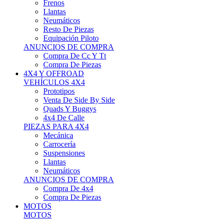
Neumáticos
Resto De Piezas
Equipación Piloto
ANUNCIOS DE COMPRA
Compra De Cc Y Tt
Compra De Piezas
4X4 Y OFFROAD
VEHÍCULOS 4X4
Prototipos
Venta De Side By Side
Quads Y Buggys
4x4 De Calle
PIEZAS PARA 4X4
Mecánica
Carrocería
Suspensiones
Llantas
Neumáticos
ANUNCIOS DE COMPRA
Compra De 4x4
Compra De Piezas
MOTOS
MOTOS
Motos De Circuito