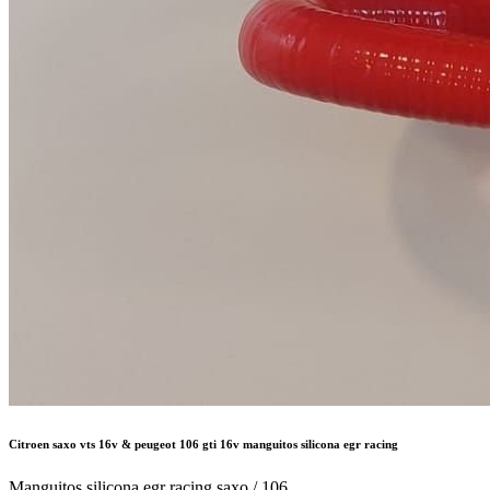
Citroen saxo vts 16v & peugeot 106 gti 16v manguitos silicona egr racing
Manguitos silicona egr racing saxo / 106