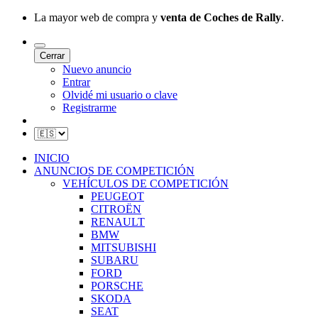
La mayor web de compra y
venta de Coches de Rally
.
Cerrar
Nuevo anuncio
Entrar
Olvidé mi usuario o clave
Registrarme
INICIO
ANUNCIOS DE COMPETICIÓN
VEHÍCULOS DE COMPETICIÓN
PEUGEOT
CITROËN
RENAULT
BMW
MITSUBISHI
SUBARU
FORD
PORSCHE
SKODA
SEAT