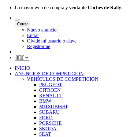
La mayor web de compra y
venta de Coches de Rally
.
Cerrar
Nuevo anuncio
Entrar
Olvidé mi usuario o clave
Registrarme
INICIO
ANUNCIOS DE COMPETICIÓN
VEHÍCULOS DE COMPETICIÓN
PEUGEOT
CITROËN
RENAULT
BMW
MITSUBISHI
SUBARU
FORD
PORSCHE
SKODA
SEAT