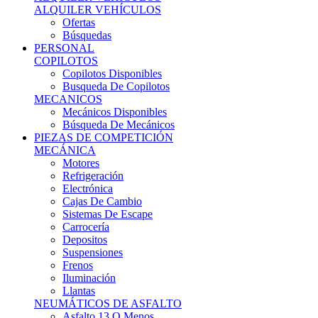
Ofertas
Búsquedas
PERSONAL
COPILOTOS
Copilotos Disponibles
Busqueda De Copilotos
MECANICOS
Mecánicos Disponibles
Búsqueda De Mecánicos
PIEZAS DE COMPETICIÓN
MECÁNICA
Motores
Refrigeración
Electrónica
Cajas De Cambio
Sistemas De Escape
Carrocería
Depositos
Suspensiones
Frenos
Iluminación
Llantas
NEUMÁTICOS DE ASFALTO
Asfalto 13 O Menos
Asfalto 14p