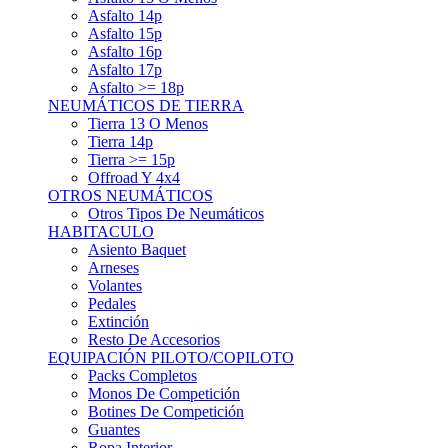
Asfalto 15p
Asfalto 16p
Asfalto 17p
Asfalto >= 18p
NEUMÁTICOS DE TIERRA
Tierra 13 O Menos
Tierra 14p
Tierra >= 15p
Offroad Y 4x4
OTROS NEUMÁTICOS
Otros Tipos De Neumáticos
HABITACULO
Asiento Baquet
Arneses
Volantes
Pedales
Extinción
Resto De Accesorios
EQUIPACIÓN PILOTO/COPILOTO
Packs Completos
Monos De Competición
Botines De Competición
Guantes
Ropa Interior
Cascos