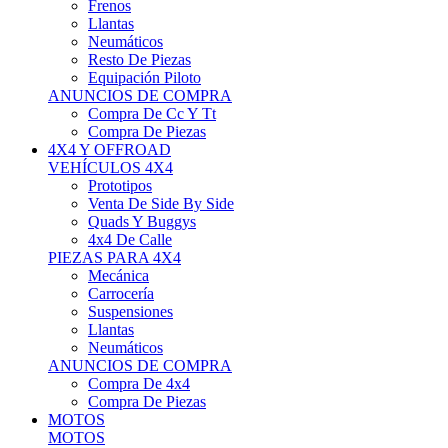
Neumáticos
Resto De Piezas
Equipación Piloto
ANUNCIOS DE COMPRA
Compra De Cc Y Tt
Compra De Piezas
4X4 Y OFFROAD
VEHÍCULOS 4X4
Prototipos
Venta De Side By Side
Quads Y Buggys
4x4 De Calle
PIEZAS PARA 4X4
Mecánica
Carrocería
Suspensiones
Llantas
Neumáticos
ANUNCIOS DE COMPRA
Compra De 4x4
Compra De Piezas
MOTOS
MOTOS
Motos De Circuito