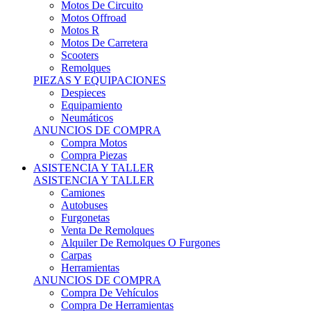
Motos Offroad
Motos R
Motos De Carretera
Scooters
Remolques
PIEZAS Y EQUIPACIONES
Despieces
Equipamiento
Neumáticos
ANUNCIOS DE COMPRA
Compra Motos
Compra Piezas
ASISTENCIA Y TALLER
ASISTENCIA Y TALLER
Camiones
Autobuses
Furgonetas
Venta De Remolques
Alquiler De Remolques O Furgones
Carpas
Herramientas
ANUNCIOS DE COMPRA
Compra De Vehículos
Compra De Herramientas