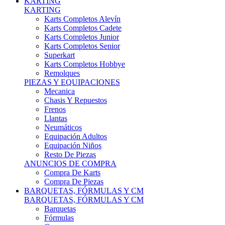
Karts Completos Alevín
Karts Completos Cadete
Karts Completos Junior
Karts Completos Senior
Superkart
Karts Completos Hobbye
Remolques
PIEZAS Y EQUIPACIONES
Mecanica
Chasis Y Repuestos
Frenos
Llantas
Neumáticos
Equipación Adultos
Equipación Niños
Resto De Piezas
ANUNCIOS DE COMPRA
Compra De Karts
Compra De Piezas
BARQUETAS, FÓRMULAS Y CM
BARQUETAS, FÓRMULAS Y CM
Barquetas
Fórmulas
Cm
Prototipos