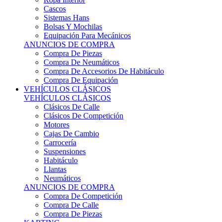
Sistemas Hans
Bolsas Y Mochilas
Equipación Para Mecánicos
ANUNCIOS DE COMPRA
Compra De Piezas
Compra De Neumáticos
Compra De Accesorios De Habitáculo
Compra De Equipación
VEHÍCULOS CLÁSICOS
VEHÍCULOS CLÁSICOS
Clásicos De Calle
Clásicos De Competición
Motores
Cajas De Cambio
Carrocería
Suspensiones
Habitáculo
Llantas
Neumáticos
ANUNCIOS DE COMPRA
Compra De Competición
Compra De Calle
Compra De Piezas
KARTING
KARTING