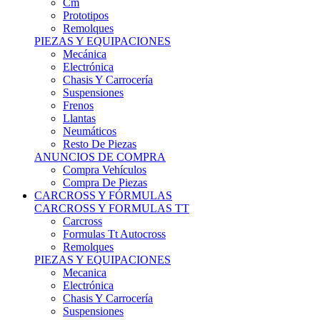
Remolques
PIEZAS Y EQUIPACIONES
Mecánica
Electrónica
Chasis Y Carrocería
Suspensiones
Frenos
Llantas
Neumáticos
Resto De Piezas
ANUNCIOS DE COMPRA
Compra Vehículos
Compra De Piezas
CARCROSS Y FÓRMULAS
CARCROSS Y FORMULAS TT
Carcross
Formulas Tt Autocross
Remolques
PIEZAS Y EQUIPACIONES
Mecanica
Electrónica
Chasis Y Carrocería
Suspensiones
Frenos
Llantas