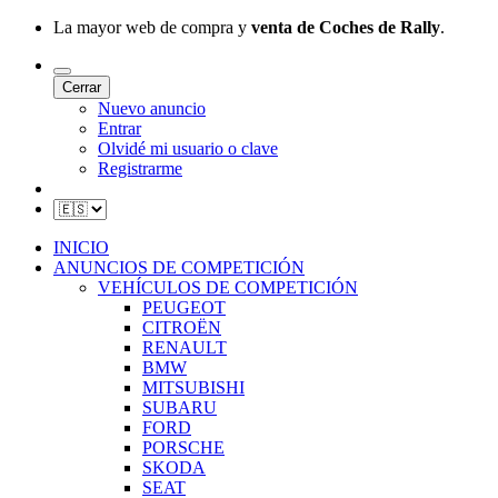
La mayor web de compra y
venta de Coches de Rally
.
Cerrar
Nuevo anuncio
Entrar
Olvidé mi usuario o clave
Registrarme
INICIO
ANUNCIOS DE COMPETICIÓN
VEHÍCULOS DE COMPETICIÓN
PEUGEOT
CITROËN
RENAULT
BMW
MITSUBISHI
SUBARU
FORD
PORSCHE
SKODA
SEAT