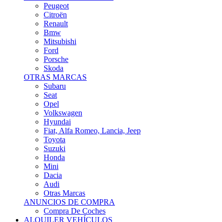
Citroën
Renault
Bmw
Mitsubishi
Ford
Porsche
Skoda
OTRAS MARCAS
Subaru
Seat
Opel
Volkswagen
Hyundai
Fiat, Alfa Romeo, Lancia, Jeep
Toyota
Suzuki
Honda
Mini
Dacia
Audi
Otras Marcas
ANUNCIOS DE COMPRA
Compra De Coches
ALQUILER VEHÍCULOS
ALQUILER VEHÍCULOS