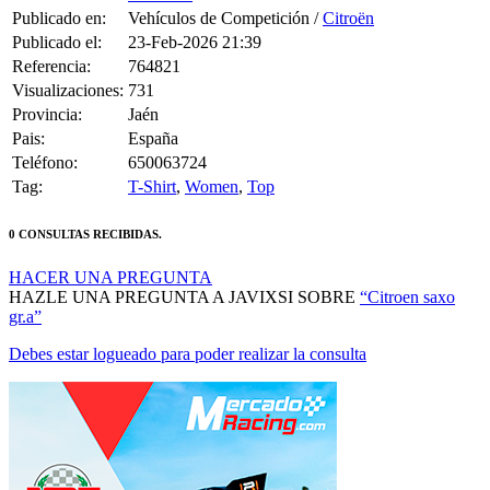
Publicado en:
Vehículos de Competición /
Citroën
Publicado el:
23-Feb-2026 21:39
Referencia:
764821
Visualizaciones:
731
Provincia:
Jaén
Pais:
España
Teléfono:
650063724
Tag:
T-Shirt
,
Women
,
Top
0 CONSULTAS RECIBIDAS.
HACER UNA PREGUNTA
HAZLE UNA PREGUNTA A JAVIXSI SOBRE
“Citroen saxo
gr.a”
Debes estar logueado para poder realizar la consulta