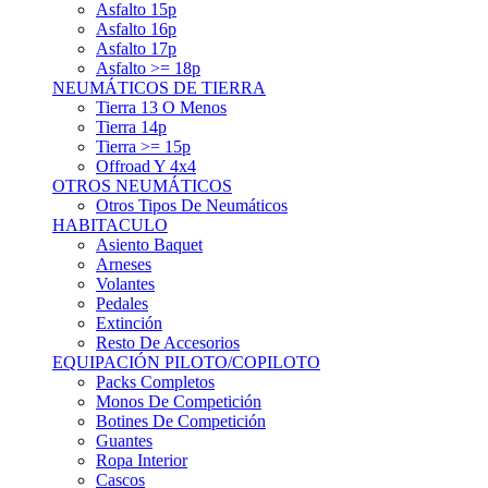
Asfalto 15p
Asfalto 16p
Asfalto 17p
Asfalto >= 18p
NEUMÁTICOS DE TIERRA
Tierra 13 O Menos
Tierra 14p
Tierra >= 15p
Offroad Y 4x4
OTROS NEUMÁTICOS
Otros Tipos De Neumáticos
HABITACULO
Asiento Baquet
Arneses
Volantes
Pedales
Extinción
Resto De Accesorios
EQUIPACIÓN PILOTO/COPILOTO
Packs Completos
Monos De Competición
Botines De Competición
Guantes
Ropa Interior
Cascos