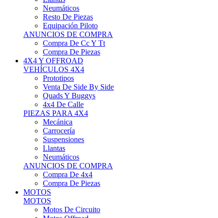
Neumáticos
Resto De Piezas
Equipación Piloto
ANUNCIOS DE COMPRA
Compra De Cc Y Tt
Compra De Piezas
4X4 Y OFFROAD
VEHÍCULOS 4X4
Prototipos
Venta De Side By Side
Quads Y Buggys
4x4 De Calle
PIEZAS PARA 4X4
Mecánica
Carrocería
Suspensiones
Llantas
Neumáticos
ANUNCIOS DE COMPRA
Compra De 4x4
Compra De Piezas
MOTOS
MOTOS
Motos De Circuito