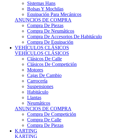
Sistemas Hans
Bolsas Y Mochilas
Equipación Para Mecánicos
ANUNCIOS DE COMPRA
Compra De Piezas
Compra De Neumáticos
Compra De Accesorios De Habitáculo
Compra De Equipación
VEHÍCULOS CLÁSICOS
VEHÍCULOS CLÁSICOS
Clásicos De Calle
Clásicos De Competición
Motores
Cajas De Cambio
Carrocería
Suspensiones
Habitáculo
Llantas
Neumáticos
ANUNCIOS DE COMPRA
Compra De Competición
Compra De Calle
Compra De Piezas
KARTING
KARTING