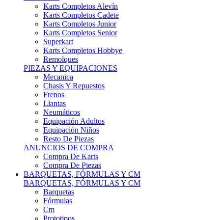
Karts Completos Alevín
Karts Completos Cadete
Karts Completos Junior
Karts Completos Senior
Superkart
Karts Completos Hobbye
Remolques
PIEZAS Y EQUIPACIONES
Mecanica
Chasis Y Repuestos
Frenos
Llantas
Neumáticos
Equipación Adultos
Equipación Niños
Resto De Piezas
ANUNCIOS DE COMPRA
Compra De Karts
Compra De Piezas
BARQUETAS, FÓRMULAS Y CM
BARQUETAS, FÓRMULAS Y CM
Barquetas
Fórmulas
Cm
Prototipos