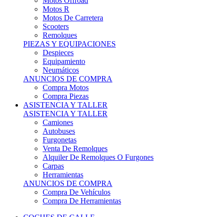
Motos Offroad
Motos R
Motos De Carretera
Scooters
Remolques
PIEZAS Y EQUIPACIONES
Despieces
Equipamiento
Neumáticos
ANUNCIOS DE COMPRA
Compra Motos
Compra Piezas
ASISTENCIA Y TALLER
ASISTENCIA Y TALLER
Camiones
Autobuses
Furgonetas
Venta De Remolques
Alquiler De Remolques O Furgones
Carpas
Herramientas
ANUNCIOS DE COMPRA
Compra De Vehículos
Compra De Herramientas