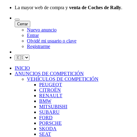
La mayor web de compra y
venta de Coches de Rally
.
Cerrar
Nuevo anuncio
Entrar
Olvidé mi usuario o clave
Registrarme
INICIO
ANUNCIOS DE COMPETICIÓN
VEHÍCULOS DE COMPETICIÓN
PEUGEOT
CITROËN
RENAULT
BMW
MITSUBISHI
SUBARU
FORD
PORSCHE
SKODA
SEAT