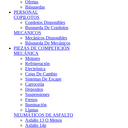
Ofertas
Búsquedas
PERSONAL
COPILOTOS
Copilotos Disponibles
Busqueda De Copilotos
MECANICOS
Mecánicos Disponibles
Búsqueda De Mecánicos
PIEZAS DE COMPETICIÓN
MECÁNICA
Motores
Refrigeración
Electrónica
Cajas De Cambio
Sistemas De Escape
Carrocería
Depositos
Suspensiones
Frenos
Iluminación
Llantas
NEUMÁTICOS DE ASFALTO
Asfalto 13 O Menos
Asfalto 14p