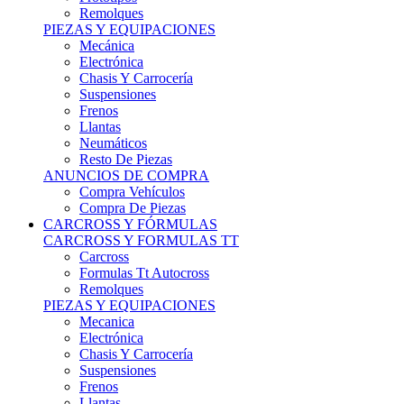
Remolques
PIEZAS Y EQUIPACIONES
Mecánica
Electrónica
Chasis Y Carrocería
Suspensiones
Frenos
Llantas
Neumáticos
Resto De Piezas
ANUNCIOS DE COMPRA
Compra Vehículos
Compra De Piezas
CARCROSS Y FÓRMULAS
CARCROSS Y FORMULAS TT
Carcross
Formulas Tt Autocross
Remolques
PIEZAS Y EQUIPACIONES
Mecanica
Electrónica
Chasis Y Carrocería
Suspensiones
Frenos
Llantas