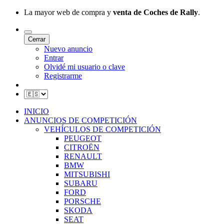
La mayor web de compra y
venta de Coches de Rally
.
Cerrar
Nuevo anuncio
Entrar
Olvidé mi usuario o clave
Registrarme
INICIO
ANUNCIOS DE COMPETICIÓN
VEHÍCULOS DE COMPETICIÓN
PEUGEOT
CITROËN
RENAULT
BMW
MITSUBISHI
SUBARU
FORD
PORSCHE
SKODA
SEAT