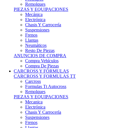
Remolques
PIEZAS Y EQUIPACIONES
Mecánica
Electrónica
Chasis Y Carrocería
Suspensiones
Frenos
Llantas
Neumáticos
Resto De Piezas
ANUNCIOS DE COMPRA
Compra Vehículos
Compra De Piezas
CARCROSS Y FÓRMULAS
CARCROSS Y FORMULAS TT
Carcross
Formulas Tt Autocross
Remolques
PIEZAS Y EQUIPACIONES
Mecanica
Electrónica
Chasis Y Carrocería
Suspensiones
Frenos
Llantas