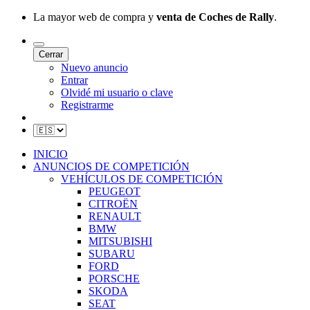
La mayor web de compra y
venta de Coches de Rally
.
Cerrar
Nuevo anuncio
Entrar
Olvidé mi usuario o clave
Registrarme
INICIO
ANUNCIOS DE COMPETICIÓN
VEHÍCULOS DE COMPETICIÓN
PEUGEOT
CITROËN
RENAULT
BMW
MITSUBISHI
SUBARU
FORD
PORSCHE
SKODA
SEAT