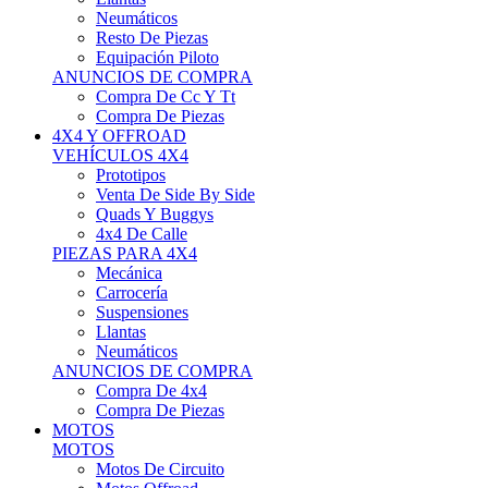
Neumáticos
Resto De Piezas
Equipación Piloto
ANUNCIOS DE COMPRA
Compra De Cc Y Tt
Compra De Piezas
4X4 Y OFFROAD
VEHÍCULOS 4X4
Prototipos
Venta De Side By Side
Quads Y Buggys
4x4 De Calle
PIEZAS PARA 4X4
Mecánica
Carrocería
Suspensiones
Llantas
Neumáticos
ANUNCIOS DE COMPRA
Compra De 4x4
Compra De Piezas
MOTOS
MOTOS
Motos De Circuito