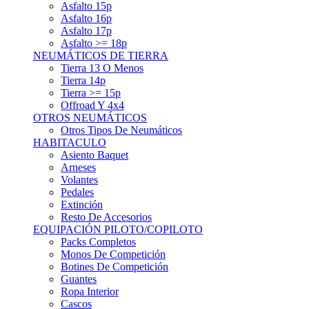
Asfalto 15p
Asfalto 16p
Asfalto 17p
Asfalto >= 18p
NEUMÁTICOS DE TIERRA
Tierra 13 O Menos
Tierra 14p
Tierra >= 15p
Offroad Y 4x4
OTROS NEUMÁTICOS
Otros Tipos De Neumáticos
HABITACULO
Asiento Baquet
Arneses
Volantes
Pedales
Extinción
Resto De Accesorios
EQUIPACIÓN PILOTO/COPILOTO
Packs Completos
Monos De Competición
Botines De Competición
Guantes
Ropa Interior
Cascos