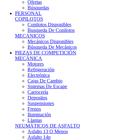
Ofertas
Búsquedas
PERSONAL
COPILOTOS
Copilotos Disponibles
Busqueda De Copilotos
MECANICOS
Mecánicos Disponibles
Búsqueda De Mecánicos
PIEZAS DE COMPETICIÓN
MECÁNICA
Motores
Refrigeración
Electrónica
Cajas De Cambio
Sistemas De Escape
Carrocería
Depositos
Suspensiones
Frenos
Iluminación
Llantas
NEUMÁTICOS DE ASFALTO
Asfalto 13 O Menos
Asfalto 14p