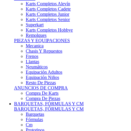
Karts Completos Alevín
Karts Completos Cadete
Karts Completos Junior
Karts Completos Senior
Superkart
Karts Completos Hobbye
Remolques
PIEZAS Y EQUIPACIONES
Mecanica
Chasis Y Repuestos
Frenos
Llantas
Neumáticos
Equipación Adultos
Equipación Niños
Resto De Piezas
ANUNCIOS DE COMPRA
Compra De Karts
Compra De Piezas
BARQUETAS, FÓRMULAS Y CM
BARQUETAS, FÓRMULAS Y CM
Barquetas
Fórmulas
Cm
Prototipos