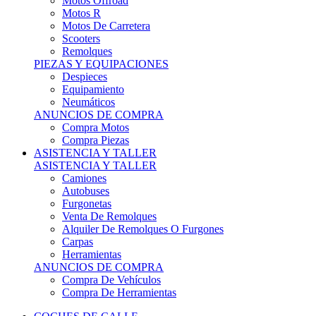
Motos Offroad
Motos R
Motos De Carretera
Scooters
Remolques
PIEZAS Y EQUIPACIONES
Despieces
Equipamiento
Neumáticos
ANUNCIOS DE COMPRA
Compra Motos
Compra Piezas
ASISTENCIA Y TALLER
ASISTENCIA Y TALLER
Camiones
Autobuses
Furgonetas
Venta De Remolques
Alquiler De Remolques O Furgones
Carpas
Herramientas
ANUNCIOS DE COMPRA
Compra De Vehículos
Compra De Herramientas