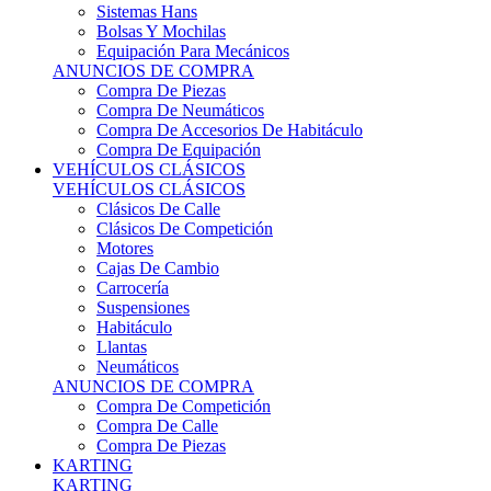
Sistemas Hans
Bolsas Y Mochilas
Equipación Para Mecánicos
ANUNCIOS DE COMPRA
Compra De Piezas
Compra De Neumáticos
Compra De Accesorios De Habitáculo
Compra De Equipación
VEHÍCULOS CLÁSICOS
VEHÍCULOS CLÁSICOS
Clásicos De Calle
Clásicos De Competición
Motores
Cajas De Cambio
Carrocería
Suspensiones
Habitáculo
Llantas
Neumáticos
ANUNCIOS DE COMPRA
Compra De Competición
Compra De Calle
Compra De Piezas
KARTING
KARTING