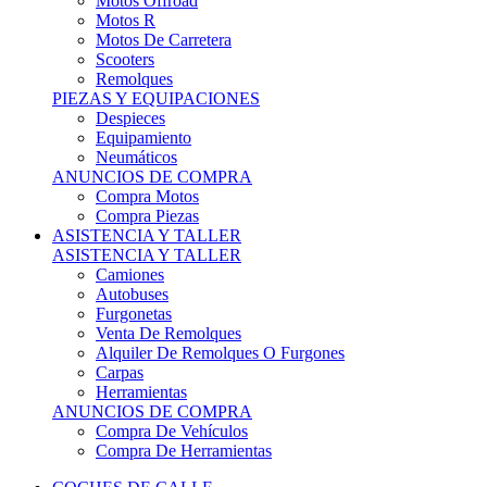
Motos Offroad
Motos R
Motos De Carretera
Scooters
Remolques
PIEZAS Y EQUIPACIONES
Despieces
Equipamiento
Neumáticos
ANUNCIOS DE COMPRA
Compra Motos
Compra Piezas
ASISTENCIA Y TALLER
ASISTENCIA Y TALLER
Camiones
Autobuses
Furgonetas
Venta De Remolques
Alquiler De Remolques O Furgones
Carpas
Herramientas
ANUNCIOS DE COMPRA
Compra De Vehículos
Compra De Herramientas