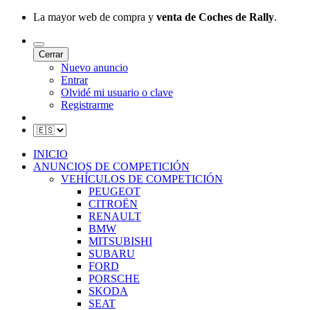
La mayor web de compra y
venta de Coches de Rally
.
Cerrar
Nuevo anuncio
Entrar
Olvidé mi usuario o clave
Registrarme
INICIO
ANUNCIOS DE COMPETICIÓN
VEHÍCULOS DE COMPETICIÓN
PEUGEOT
CITROËN
RENAULT
BMW
MITSUBISHI
SUBARU
FORD
PORSCHE
SKODA
SEAT