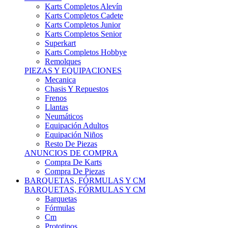
Karts Completos Alevín
Karts Completos Cadete
Karts Completos Junior
Karts Completos Senior
Superkart
Karts Completos Hobbye
Remolques
PIEZAS Y EQUIPACIONES
Mecanica
Chasis Y Repuestos
Frenos
Llantas
Neumáticos
Equipación Adultos
Equipación Niños
Resto De Piezas
ANUNCIOS DE COMPRA
Compra De Karts
Compra De Piezas
BARQUETAS, FÓRMULAS Y CM
BARQUETAS, FÓRMULAS Y CM
Barquetas
Fórmulas
Cm
Prototipos