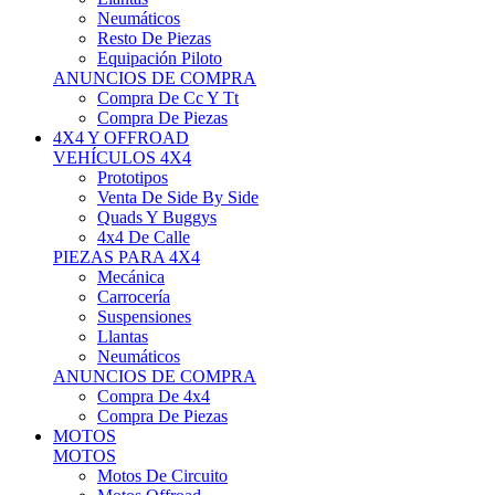
Neumáticos
Resto De Piezas
Equipación Piloto
ANUNCIOS DE COMPRA
Compra De Cc Y Tt
Compra De Piezas
4X4 Y OFFROAD
VEHÍCULOS 4X4
Prototipos
Venta De Side By Side
Quads Y Buggys
4x4 De Calle
PIEZAS PARA 4X4
Mecánica
Carrocería
Suspensiones
Llantas
Neumáticos
ANUNCIOS DE COMPRA
Compra De 4x4
Compra De Piezas
MOTOS
MOTOS
Motos De Circuito