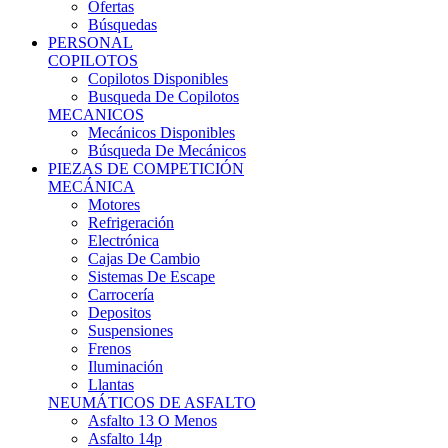
Ofertas
Búsquedas
PERSONAL
COPILOTOS
Copilotos Disponibles
Busqueda De Copilotos
MECANICOS
Mecánicos Disponibles
Búsqueda De Mecánicos
PIEZAS DE COMPETICIÓN
MECÁNICA
Motores
Refrigeración
Electrónica
Cajas De Cambio
Sistemas De Escape
Carrocería
Depositos
Suspensiones
Frenos
Iluminación
Llantas
NEUMÁTICOS DE ASFALTO
Asfalto 13 O Menos
Asfalto 14p