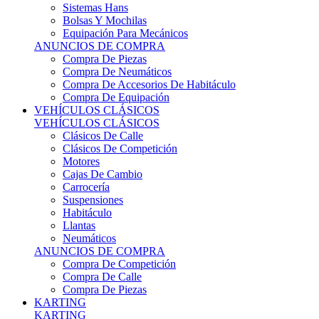
Sistemas Hans
Bolsas Y Mochilas
Equipación Para Mecánicos
ANUNCIOS DE COMPRA
Compra De Piezas
Compra De Neumáticos
Compra De Accesorios De Habitáculo
Compra De Equipación
VEHÍCULOS CLÁSICOS
VEHÍCULOS CLÁSICOS
Clásicos De Calle
Clásicos De Competición
Motores
Cajas De Cambio
Carrocería
Suspensiones
Habitáculo
Llantas
Neumáticos
ANUNCIOS DE COMPRA
Compra De Competición
Compra De Calle
Compra De Piezas
KARTING
KARTING