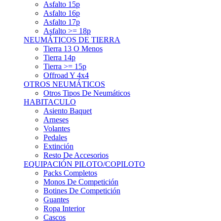
Asfalto 15p
Asfalto 16p
Asfalto 17p
Asfalto >= 18p
NEUMÁTICOS DE TIERRA
Tierra 13 O Menos
Tierra 14p
Tierra >= 15p
Offroad Y 4x4
OTROS NEUMÁTICOS
Otros Tipos De Neumáticos
HABITACULO
Asiento Baquet
Arneses
Volantes
Pedales
Extinción
Resto De Accesorios
EQUIPACIÓN PILOTO/COPILOTO
Packs Completos
Monos De Competición
Botines De Competición
Guantes
Ropa Interior
Cascos