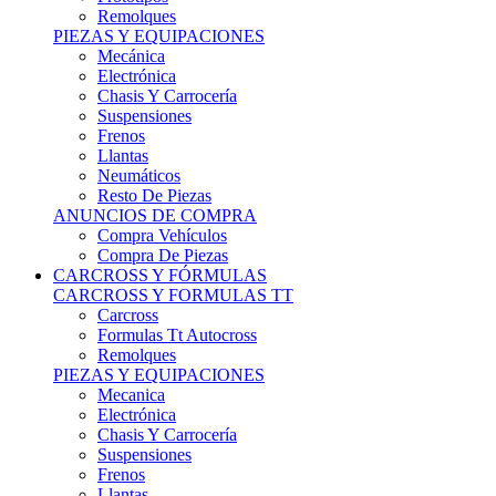
Remolques
PIEZAS Y EQUIPACIONES
Mecánica
Electrónica
Chasis Y Carrocería
Suspensiones
Frenos
Llantas
Neumáticos
Resto De Piezas
ANUNCIOS DE COMPRA
Compra Vehículos
Compra De Piezas
CARCROSS Y FÓRMULAS
CARCROSS Y FORMULAS TT
Carcross
Formulas Tt Autocross
Remolques
PIEZAS Y EQUIPACIONES
Mecanica
Electrónica
Chasis Y Carrocería
Suspensiones
Frenos
Llantas