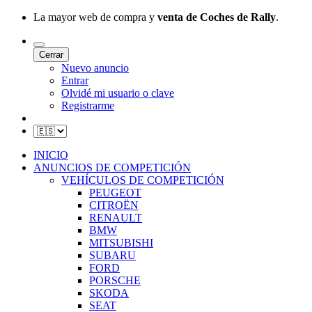
La mayor web de compra y
venta de Coches de Rally
.
Cerrar
Nuevo anuncio
Entrar
Olvidé mi usuario o clave
Registrarme
INICIO
ANUNCIOS DE COMPETICIÓN
VEHÍCULOS DE COMPETICIÓN
PEUGEOT
CITROËN
RENAULT
BMW
MITSUBISHI
SUBARU
FORD
PORSCHE
SKODA
SEAT