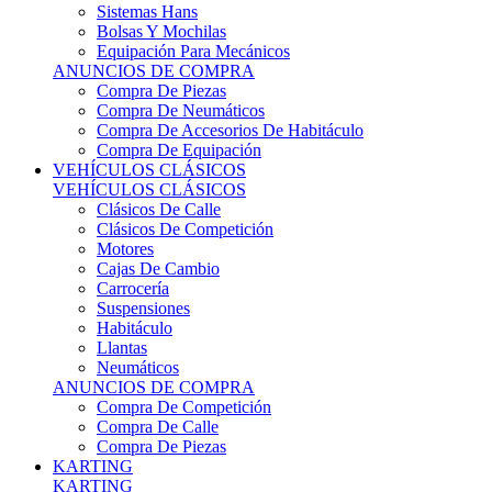
Sistemas Hans
Bolsas Y Mochilas
Equipación Para Mecánicos
ANUNCIOS DE COMPRA
Compra De Piezas
Compra De Neumáticos
Compra De Accesorios De Habitáculo
Compra De Equipación
VEHÍCULOS CLÁSICOS
VEHÍCULOS CLÁSICOS
Clásicos De Calle
Clásicos De Competición
Motores
Cajas De Cambio
Carrocería
Suspensiones
Habitáculo
Llantas
Neumáticos
ANUNCIOS DE COMPRA
Compra De Competición
Compra De Calle
Compra De Piezas
KARTING
KARTING