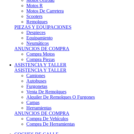
Motos Offroad
Motos R
Motos De Carretera
Scooters
Remolques
PIEZAS Y EQUIPACIONES
Despieces
Equipamiento
Neumáticos
ANUNCIOS DE COMPRA
Compra Motos
Compra Piezas
ASISTENCIA Y TALLER
ASISTENCIA Y TALLER
Camiones
Autobuses
Furgonetas
Venta De Remolques
Alquiler De Remolques O Furgones
Carpas
Herramientas
ANUNCIOS DE COMPRA
Compra De Vehículos
Compra De Herramientas