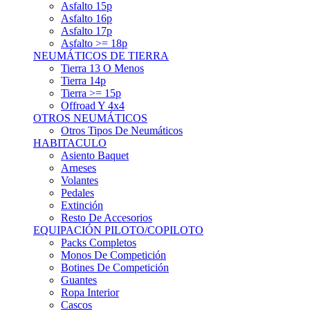
Asfalto 15p
Asfalto 16p
Asfalto 17p
Asfalto >= 18p
NEUMÁTICOS DE TIERRA
Tierra 13 O Menos
Tierra 14p
Tierra >= 15p
Offroad Y 4x4
OTROS NEUMÁTICOS
Otros Tipos De Neumáticos
HABITACULO
Asiento Baquet
Arneses
Volantes
Pedales
Extinción
Resto De Accesorios
EQUIPACIÓN PILOTO/COPILOTO
Packs Completos
Monos De Competición
Botines De Competición
Guantes
Ropa Interior
Cascos