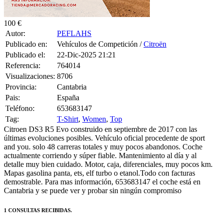
100 €
Autor:
PEFLAHS
Publicado en:
Vehículos de Competición /
Citroën
Publicado el:
22-Dic-2025 21:21
Referencia:
764014
Visualizaciones:
8706
Provincia:
Cantabria
Pais:
España
Teléfono:
653683147
Tag:
T-Shirt
,
Women
,
Top
Citroen DS3 R5 Evo construido en septiembre de 2017 con las
últimas evoluciones posibles. Vehículo oficial procedente de sport
and you. solo 48 carreras totales y muy pocos abandonos. Coche
actualmente corriendo y súper fiable. Mantenimiento al día y al
detalle muy bien cuidado. Motor, caja, diferenciales, muy pocos km.
Mapas gasolina panta, ets, elf turbo o etanol.Todo con facturas
demostrable. Para mas información, 653683147 el coche está en
Cantabria y se puede ver y probar sin ningún compromiso
1 CONSULTAS RECIBIDAS.