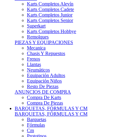
Karts Completos Alevín
Karts Completos Cadete
Karts Completos Junior
Karts Completos Senior
Superkart
Karts Completos Hobbye
Remolques
PIEZAS Y EQUIPACIONES
Mecanica
Chasis Y Repuestos
Frenos
Llantas
Neumáticos
Equipación Adultos
Equipación Niños
Resto De Piezas
ANUNCIOS DE COMPRA
Compra De Karts
Compra De Piezas
BARQUETAS, FÓRMULAS Y CM
BARQUETAS, FÓRMULAS Y CM
Barquetas
Fórmulas
Cm
Prototipos