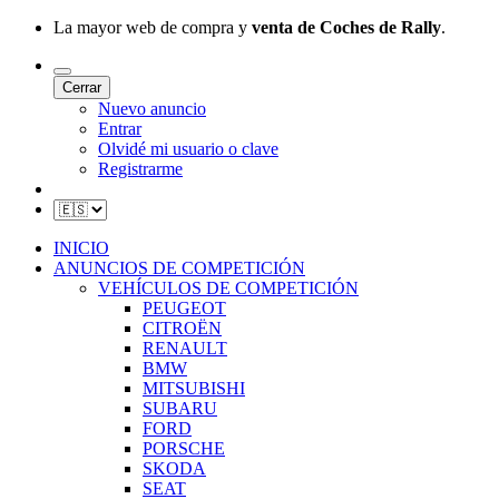
La mayor web de compra y
venta de Coches de Rally
.
Cerrar
Nuevo anuncio
Entrar
Olvidé mi usuario o clave
Registrarme
INICIO
ANUNCIOS DE COMPETICIÓN
VEHÍCULOS DE COMPETICIÓN
PEUGEOT
CITROËN
RENAULT
BMW
MITSUBISHI
SUBARU
FORD
PORSCHE
SKODA
SEAT