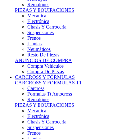
Remolques
PIEZAS Y EQUIPACIONES
Mecánica
Electrónica
Chasis Y Carrocería
Suspensiones
Frenos
Llantas
Neumáticos
Resto De Piezas
ANUNCIOS DE COMPRA
Compra Vehículos
Compra De Piezas
CARCROSS Y FÓRMULAS
CARCROSS Y FORMULAS TT
Carcross
Formulas Tt Autocross
Remolques
PIEZAS Y EQUIPACIONES
Mecanica
Electrónica
Chasis Y Carrocería
Suspensiones
Frenos
Llantas