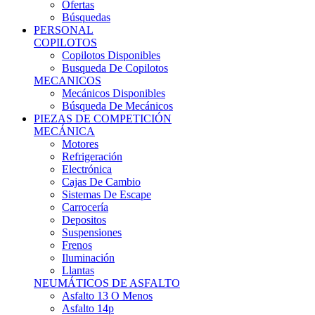
Ofertas
Búsquedas
PERSONAL
COPILOTOS
Copilotos Disponibles
Busqueda De Copilotos
MECANICOS
Mecánicos Disponibles
Búsqueda De Mecánicos
PIEZAS DE COMPETICIÓN
MECÁNICA
Motores
Refrigeración
Electrónica
Cajas De Cambio
Sistemas De Escape
Carrocería
Depositos
Suspensiones
Frenos
Iluminación
Llantas
NEUMÁTICOS DE ASFALTO
Asfalto 13 O Menos
Asfalto 14p