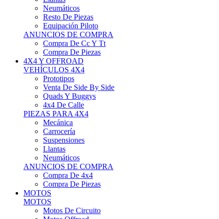
Neumáticos
Resto De Piezas
Equipación Piloto
ANUNCIOS DE COMPRA
Compra De Cc Y Tt
Compra De Piezas
4X4 Y OFFROAD
VEHÍCULOS 4X4
Prototipos
Venta De Side By Side
Quads Y Buggys
4x4 De Calle
PIEZAS PARA 4X4
Mecánica
Carrocería
Suspensiones
Llantas
Neumáticos
ANUNCIOS DE COMPRA
Compra De 4x4
Compra De Piezas
MOTOS
MOTOS
Motos De Circuito