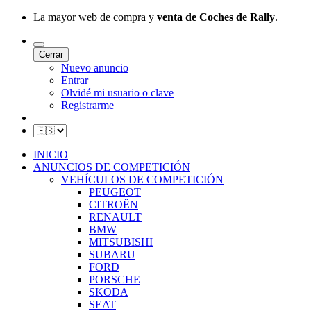
La mayor web de compra y
venta de Coches de Rally
.
Cerrar
Nuevo anuncio
Entrar
Olvidé mi usuario o clave
Registrarme
INICIO
ANUNCIOS DE COMPETICIÓN
VEHÍCULOS DE COMPETICIÓN
PEUGEOT
CITROËN
RENAULT
BMW
MITSUBISHI
SUBARU
FORD
PORSCHE
SKODA
SEAT