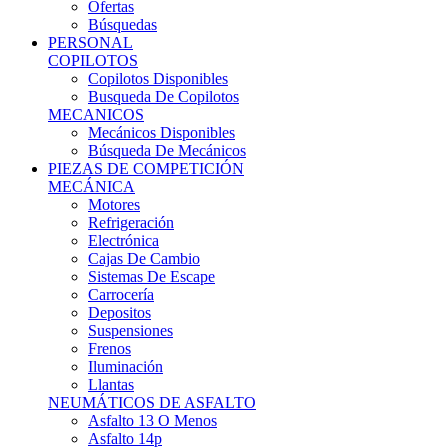
Ofertas
Búsquedas
PERSONAL
COPILOTOS
Copilotos Disponibles
Busqueda De Copilotos
MECANICOS
Mecánicos Disponibles
Búsqueda De Mecánicos
PIEZAS DE COMPETICIÓN
MECÁNICA
Motores
Refrigeración
Electrónica
Cajas De Cambio
Sistemas De Escape
Carrocería
Depositos
Suspensiones
Frenos
Iluminación
Llantas
NEUMÁTICOS DE ASFALTO
Asfalto 13 O Menos
Asfalto 14p