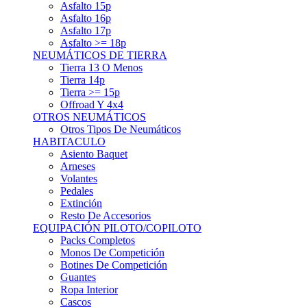
Asfalto 15p
Asfalto 16p
Asfalto 17p
Asfalto >= 18p
NEUMÁTICOS DE TIERRA
Tierra 13 O Menos
Tierra 14p
Tierra >= 15p
Offroad Y 4x4
OTROS NEUMÁTICOS
Otros Tipos De Neumáticos
HABITACULO
Asiento Baquet
Arneses
Volantes
Pedales
Extinción
Resto De Accesorios
EQUIPACIÓN PILOTO/COPILOTO
Packs Completos
Monos De Competición
Botines De Competición
Guantes
Ropa Interior
Cascos