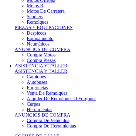
Motos Offroad
Motos R
Motos De Carretera
Scooters
Remolques
PIEZAS Y EQUIPACIONES
Despieces
Equipamiento
Neumáticos
ANUNCIOS DE COMPRA
Compra Motos
Compra Piezas
ASISTENCIA Y TALLER
ASISTENCIA Y TALLER
Camiones
Autobuses
Furgonetas
Venta De Remolques
Alquiler De Remolques O Furgones
Carpas
Herramientas
ANUNCIOS DE COMPRA
Compra De Vehículos
Compra De Herramientas