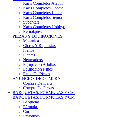
Karts Completos Alevín
Karts Completos Cadete
Karts Completos Junior
Karts Completos Senior
Superkart
Karts Completos Hobbye
Remolques
PIEZAS Y EQUIPACIONES
Mecanica
Chasis Y Repuestos
Frenos
Llantas
Neumáticos
Equipación Adultos
Equipación Niños
Resto De Piezas
ANUNCIOS DE COMPRA
Compra De Karts
Compra De Piezas
BARQUETAS, FÓRMULAS Y CM
BARQUETAS, FÓRMULAS Y CM
Barquetas
Fórmulas
Cm
Prototipos