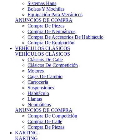
Sistemas Hans
Bolsas Y Mochilas
Equipación Para Mecánicos
ANUNCIOS DE COMPRA
Compra De Piezas
Compra De Neumáticos
Compra De Accesorios De Habitáculo
Compra De Equipación
VEHÍCULOS CLÁSICOS
VEHÍCULOS CLÁSICOS
Clásicos De Calle
Clásicos De Competición
Motores
Cajas De Cambio
Carrocería
Suspensiones
Habitáculo
Llantas
Neumáticos
ANUNCIOS DE COMPRA
Compra De Competición
Compra De Calle
Compra De Piezas
KARTING
KARTING