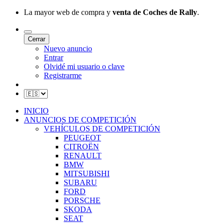
La mayor web de compra y
venta de Coches de Rally
.
Cerrar
Nuevo anuncio
Entrar
Olvidé mi usuario o clave
Registrarme
INICIO
ANUNCIOS DE COMPETICIÓN
VEHÍCULOS DE COMPETICIÓN
PEUGEOT
CITROËN
RENAULT
BMW
MITSUBISHI
SUBARU
FORD
PORSCHE
SKODA
SEAT