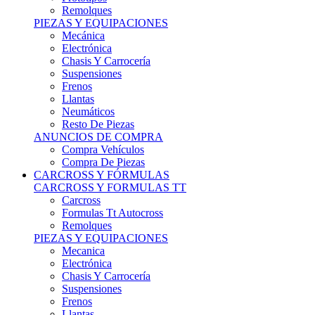
Remolques
PIEZAS Y EQUIPACIONES
Mecánica
Electrónica
Chasis Y Carrocería
Suspensiones
Frenos
Llantas
Neumáticos
Resto De Piezas
ANUNCIOS DE COMPRA
Compra Vehículos
Compra De Piezas
CARCROSS Y FÓRMULAS
CARCROSS Y FORMULAS TT
Carcross
Formulas Tt Autocross
Remolques
PIEZAS Y EQUIPACIONES
Mecanica
Electrónica
Chasis Y Carrocería
Suspensiones
Frenos
Llantas