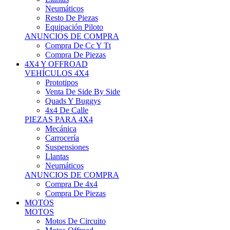
Neumáticos
Resto De Piezas
Equipación Piloto
ANUNCIOS DE COMPRA
Compra De Cc Y Tt
Compra De Piezas
4X4 Y OFFROAD
VEHÍCULOS 4X4
Prototipos
Venta De Side By Side
Quads Y Buggys
4x4 De Calle
PIEZAS PARA 4X4
Mecánica
Carrocería
Suspensiones
Llantas
Neumáticos
ANUNCIOS DE COMPRA
Compra De 4x4
Compra De Piezas
MOTOS
MOTOS
Motos De Circuito