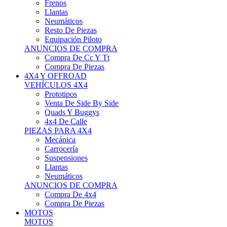
Neumáticos
Resto De Piezas
Equipación Piloto
ANUNCIOS DE COMPRA
Compra De Cc Y Tt
Compra De Piezas
4X4 Y OFFROAD
VEHÍCULOS 4X4
Prototipos
Venta De Side By Side
Quads Y Buggys
4x4 De Calle
PIEZAS PARA 4X4
Mecánica
Carrocería
Suspensiones
Llantas
Neumáticos
ANUNCIOS DE COMPRA
Compra De 4x4
Compra De Piezas
MOTOS
MOTOS
Motos De Circuito