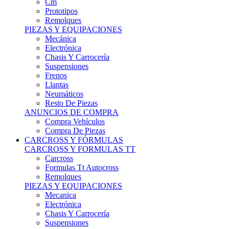
Remolques
PIEZAS Y EQUIPACIONES
Mecánica
Electrónica
Chasis Y Carrocería
Suspensiones
Frenos
Llantas
Neumáticos
Resto De Piezas
ANUNCIOS DE COMPRA
Compra Vehículos
Compra De Piezas
CARCROSS Y FÓRMULAS
CARCROSS Y FORMULAS TT
Carcross
Formulas Tt Autocross
Remolques
PIEZAS Y EQUIPACIONES
Mecanica
Electrónica
Chasis Y Carrocería
Suspensiones
Frenos
Llantas