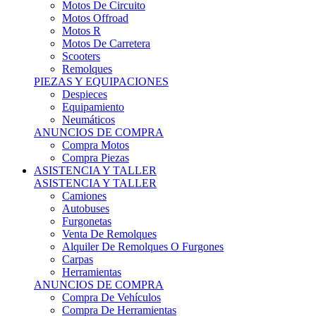
Motos Offroad
Motos R
Motos De Carretera
Scooters
Remolques
PIEZAS Y EQUIPACIONES
Despieces
Equipamiento
Neumáticos
ANUNCIOS DE COMPRA
Compra Motos
Compra Piezas
ASISTENCIA Y TALLER
ASISTENCIA Y TALLER
Camiones
Autobuses
Furgonetas
Venta De Remolques
Alquiler De Remolques O Furgones
Carpas
Herramientas
ANUNCIOS DE COMPRA
Compra De Vehículos
Compra De Herramientas