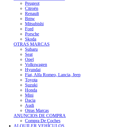
Citroën
Renault
Bmw
Mitsubishi
Ford
Porsche
Skoda
OTRAS MARCAS
Subaru
Seat
Opel
Volkswagen
Hyundai
Fiat, Alfa Romeo, Lancia, Jeep
Toyota
Suzuki
Honda
Mini
Dacia
Audi
Otras Marcas
ANUNCIOS DE COMPRA
Compra De Coches
ALQUILER VEHÍCULOS
ALQUILER VEHÍCULOS