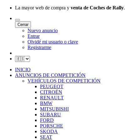
La mayor web de compra y
venta de Coches de Rally
.
Cerrar
Nuevo anuncio
Entrar
Olvidé mi usuario o clave
Registrarme
INICIO
ANUNCIOS DE COMPETICIÓN
VEHÍCULOS DE COMPETICIÓN
PEUGEOT
CITROËN
RENAULT
BMW
MITSUBISHI
SUBARU
FORD
PORSCHE
SKODA
SEAT