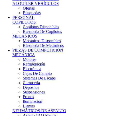
Ofertas
Búsquedas
PERSONAL
COPILOTOS
Copilotos Disponibles
Busqueda De Copilotos
MECANICOS
Mecánicos Disponibles
Búsqueda De Mecánicos
PIEZAS DE COMPETICIÓN
MECÁNICA
Motores
Refrigeración
Electrónica
Cajas De Cambio
Sistemas De Escape
Carrocería
Depositos
Suspensiones
Frenos
Iluminación
Llantas
NEUMÁTICOS DE ASFALTO
Asfalto 13 O Menos
Asfalto 14p