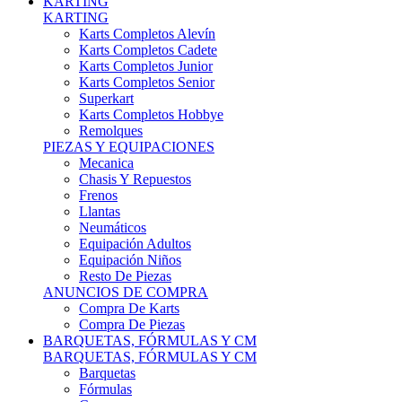
Karts Completos Alevín
Karts Completos Cadete
Karts Completos Junior
Karts Completos Senior
Superkart
Karts Completos Hobbye
Remolques
PIEZAS Y EQUIPACIONES
Mecanica
Chasis Y Repuestos
Frenos
Llantas
Neumáticos
Equipación Adultos
Equipación Niños
Resto De Piezas
ANUNCIOS DE COMPRA
Compra De Karts
Compra De Piezas
BARQUETAS, FÓRMULAS Y CM
BARQUETAS, FÓRMULAS Y CM
Barquetas
Fórmulas
Cm
Prototipos