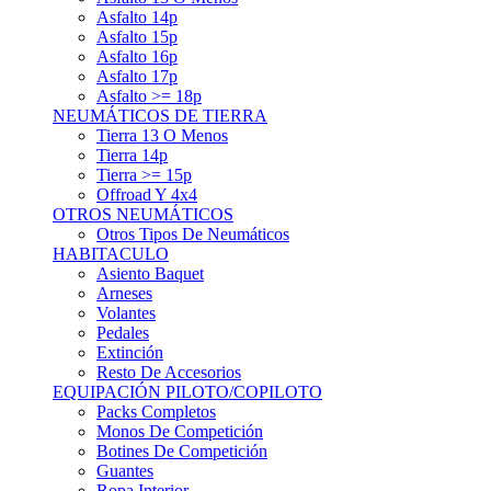
Asfalto 15p
Asfalto 16p
Asfalto 17p
Asfalto >= 18p
NEUMÁTICOS DE TIERRA
Tierra 13 O Menos
Tierra 14p
Tierra >= 15p
Offroad Y 4x4
OTROS NEUMÁTICOS
Otros Tipos De Neumáticos
HABITACULO
Asiento Baquet
Arneses
Volantes
Pedales
Extinción
Resto De Accesorios
EQUIPACIÓN PILOTO/COPILOTO
Packs Completos
Monos De Competición
Botines De Competición
Guantes
Ropa Interior
Cascos