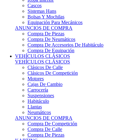
Sistemas Hans
Bolsas Y Mochilas
Equipación Para Mecánicos
ANUNCIOS DE COMPRA
Compra De Piezas
Compra De Neumáticos
Compra De Accesorios De Habitáculo
Compra De Equipación
VEHÍCULOS CLÁSICOS
VEHÍCULOS CLÁSICOS
Clásicos De Calle
Clásicos De Competición
Motores
Cajas De Cambio
Carrocería
Suspensiones
Habitáculo
Llantas
Neumáticos
ANUNCIOS DE COMPRA
Compra De Competición
Compra De Calle
Compra De Piezas
KARTING
KARTING