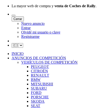
La mayor web de compra y
venta de Coches de Rally
.
Cerrar
Nuevo anuncio
Entrar
Olvidé mi usuario o clave
Registrarme
INICIO
ANUNCIOS DE COMPETICIÓN
VEHÍCULOS DE COMPETICIÓN
PEUGEOT
CITROËN
RENAULT
BMW
MITSUBISHI
SUBARU
FORD
PORSCHE
SKODA
SEAT