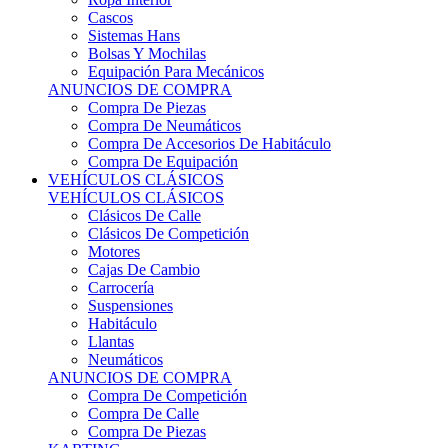
Sistemas Hans
Bolsas Y Mochilas
Equipación Para Mecánicos
ANUNCIOS DE COMPRA
Compra De Piezas
Compra De Neumáticos
Compra De Accesorios De Habitáculo
Compra De Equipación
VEHÍCULOS CLÁSICOS
VEHÍCULOS CLÁSICOS
Clásicos De Calle
Clásicos De Competición
Motores
Cajas De Cambio
Carrocería
Suspensiones
Habitáculo
Llantas
Neumáticos
ANUNCIOS DE COMPRA
Compra De Competición
Compra De Calle
Compra De Piezas
KARTING
KARTING