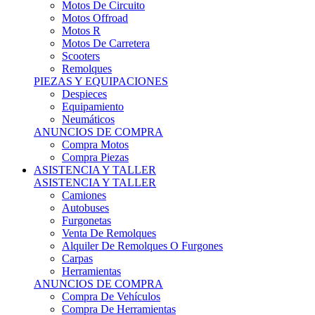
Motos Offroad
Motos R
Motos De Carretera
Scooters
Remolques
PIEZAS Y EQUIPACIONES
Despieces
Equipamiento
Neumáticos
ANUNCIOS DE COMPRA
Compra Motos
Compra Piezas
ASISTENCIA Y TALLER
ASISTENCIA Y TALLER
Camiones
Autobuses
Furgonetas
Venta De Remolques
Alquiler De Remolques O Furgones
Carpas
Herramientas
ANUNCIOS DE COMPRA
Compra De Vehículos
Compra De Herramientas