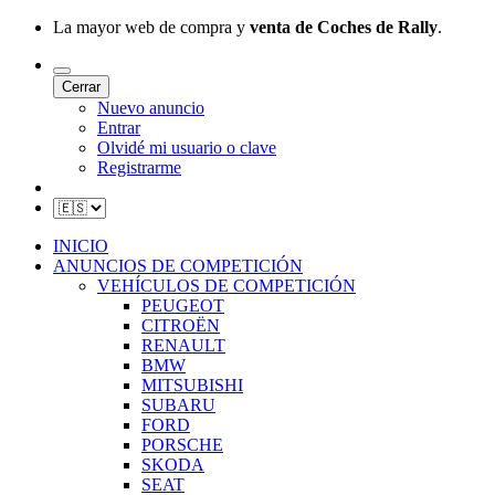
La mayor web de compra y
venta de Coches de Rally
.
Cerrar
Nuevo anuncio
Entrar
Olvidé mi usuario o clave
Registrarme
INICIO
ANUNCIOS DE COMPETICIÓN
VEHÍCULOS DE COMPETICIÓN
PEUGEOT
CITROËN
RENAULT
BMW
MITSUBISHI
SUBARU
FORD
PORSCHE
SKODA
SEAT