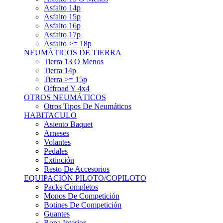
Asfalto 15p
Asfalto 16p
Asfalto 17p
Asfalto >= 18p
NEUMÁTICOS DE TIERRA
Tierra 13 O Menos
Tierra 14p
Tierra >= 15p
Offroad Y 4x4
OTROS NEUMÁTICOS
Otros Tipos De Neumáticos
HABITACULO
Asiento Baquet
Arneses
Volantes
Pedales
Extinción
Resto De Accesorios
EQUIPACIÓN PILOTO/COPILOTO
Packs Completos
Monos De Competición
Botines De Competición
Guantes
Ropa Interior
Cascos