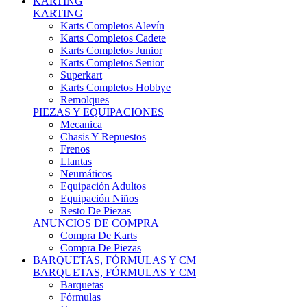
Karts Completos Alevín
Karts Completos Cadete
Karts Completos Junior
Karts Completos Senior
Superkart
Karts Completos Hobbye
Remolques
PIEZAS Y EQUIPACIONES
Mecanica
Chasis Y Repuestos
Frenos
Llantas
Neumáticos
Equipación Adultos
Equipación Niños
Resto De Piezas
ANUNCIOS DE COMPRA
Compra De Karts
Compra De Piezas
BARQUETAS, FÓRMULAS Y CM
BARQUETAS, FÓRMULAS Y CM
Barquetas
Fórmulas
Cm
Prototipos