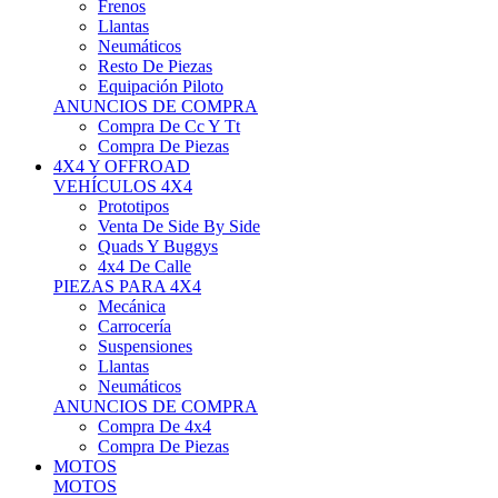
Neumáticos
Resto De Piezas
Equipación Piloto
ANUNCIOS DE COMPRA
Compra De Cc Y Tt
Compra De Piezas
4X4 Y OFFROAD
VEHÍCULOS 4X4
Prototipos
Venta De Side By Side
Quads Y Buggys
4x4 De Calle
PIEZAS PARA 4X4
Mecánica
Carrocería
Suspensiones
Llantas
Neumáticos
ANUNCIOS DE COMPRA
Compra De 4x4
Compra De Piezas
MOTOS
MOTOS
Motos De Circuito