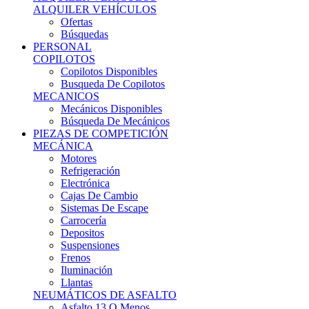
Ofertas
Búsquedas
PERSONAL
COPILOTOS
Copilotos Disponibles
Busqueda De Copilotos
MECANICOS
Mecánicos Disponibles
Búsqueda De Mecánicos
PIEZAS DE COMPETICIÓN
MECÁNICA
Motores
Refrigeración
Electrónica
Cajas De Cambio
Sistemas De Escape
Carrocería
Depositos
Suspensiones
Frenos
Iluminación
Llantas
NEUMÁTICOS DE ASFALTO
Asfalto 13 O Menos
Asfalto 14p