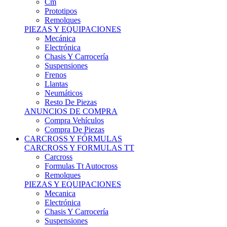
Remolques
PIEZAS Y EQUIPACIONES
Mecánica
Electrónica
Chasis Y Carrocería
Suspensiones
Frenos
Llantas
Neumáticos
Resto De Piezas
ANUNCIOS DE COMPRA
Compra Vehículos
Compra De Piezas
CARCROSS Y FÓRMULAS
CARCROSS Y FORMULAS TT
Carcross
Formulas Tt Autocross
Remolques
PIEZAS Y EQUIPACIONES
Mecanica
Electrónica
Chasis Y Carrocería
Suspensiones
Frenos
Llantas