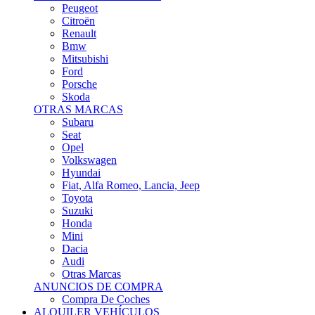
Citroën
Renault
Bmw
Mitsubishi
Ford
Porsche
Skoda
OTRAS MARCAS
Subaru
Seat
Opel
Volkswagen
Hyundai
Fiat, Alfa Romeo, Lancia, Jeep
Toyota
Suzuki
Honda
Mini
Dacia
Audi
Otras Marcas
ANUNCIOS DE COMPRA
Compra De Coches
ALQUILER VEHÍCULOS
ALQUILER VEHÍCULOS