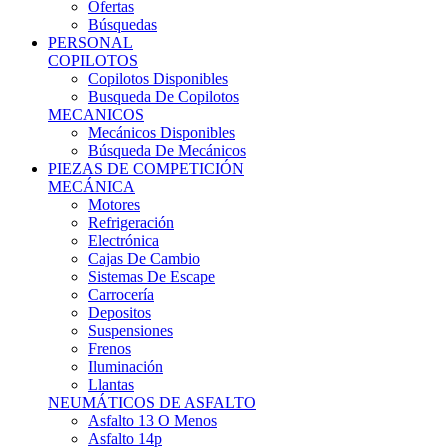
Ofertas
Búsquedas
PERSONAL
COPILOTOS
Copilotos Disponibles
Busqueda De Copilotos
MECANICOS
Mecánicos Disponibles
Búsqueda De Mecánicos
PIEZAS DE COMPETICIÓN
MECÁNICA
Motores
Refrigeración
Electrónica
Cajas De Cambio
Sistemas De Escape
Carrocería
Depositos
Suspensiones
Frenos
Iluminación
Llantas
NEUMÁTICOS DE ASFALTO
Asfalto 13 O Menos
Asfalto 14p