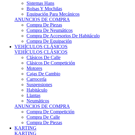
Sistemas Hans
Bolsas Y Mochilas
Equipación Para Mecánicos
ANUNCIOS DE COMPRA
Compra De Piezas
Compra De Neumáticos
Compra De Accesorios De Habitáculo
Compra De Equipación
VEHÍCULOS CLÁSICOS
VEHÍCULOS CLÁSICOS
Clásicos De Calle
Clásicos De Competición
Motores
Cajas De Cambio
Carrocería
Suspensiones
Habitáculo
Llantas
Neumáticos
ANUNCIOS DE COMPRA
Compra De Competición
Compra De Calle
Compra De Piezas
KARTING
KARTING