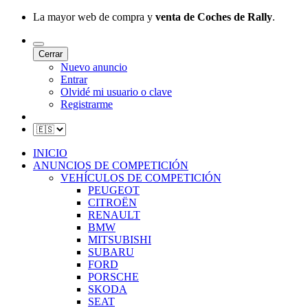
La mayor web de compra y
venta de Coches de Rally
.
Cerrar
Nuevo anuncio
Entrar
Olvidé mi usuario o clave
Registrarme
INICIO
ANUNCIOS DE COMPETICIÓN
VEHÍCULOS DE COMPETICIÓN
PEUGEOT
CITROËN
RENAULT
BMW
MITSUBISHI
SUBARU
FORD
PORSCHE
SKODA
SEAT