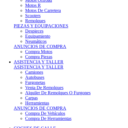
Motos Offroad
Motos R
Motos De Carretera
Scooters
Remolques
PIEZAS Y EQUIPACIONES
Despieces
Equipamiento
Neumáticos
ANUNCIOS DE COMPRA
Compra Motos
Compra Piezas
ASISTENCIA Y TALLER
ASISTENCIA Y TALLER
Camiones
Autobuses
Furgonetas
Venta De Remolques
Alquiler De Remolques O Furgones
Carpas
Herramientas
ANUNCIOS DE COMPRA
Compra De Vehículos
Compra De Herramientas