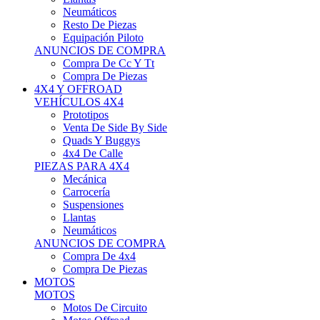
Neumáticos
Resto De Piezas
Equipación Piloto
ANUNCIOS DE COMPRA
Compra De Cc Y Tt
Compra De Piezas
4X4 Y OFFROAD
VEHÍCULOS 4X4
Prototipos
Venta De Side By Side
Quads Y Buggys
4x4 De Calle
PIEZAS PARA 4X4
Mecánica
Carrocería
Suspensiones
Llantas
Neumáticos
ANUNCIOS DE COMPRA
Compra De 4x4
Compra De Piezas
MOTOS
MOTOS
Motos De Circuito