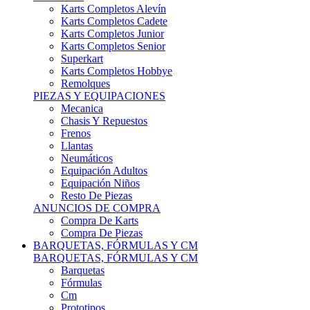
Karts Completos Alevín
Karts Completos Cadete
Karts Completos Junior
Karts Completos Senior
Superkart
Karts Completos Hobbye
Remolques
PIEZAS Y EQUIPACIONES
Mecanica
Chasis Y Repuestos
Frenos
Llantas
Neumáticos
Equipación Adultos
Equipación Niños
Resto De Piezas
ANUNCIOS DE COMPRA
Compra De Karts
Compra De Piezas
BARQUETAS, FÓRMULAS Y CM
BARQUETAS, FÓRMULAS Y CM
Barquetas
Fórmulas
Cm
Prototipos