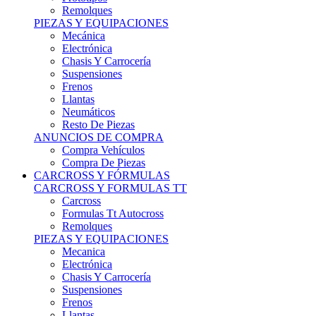
Remolques
PIEZAS Y EQUIPACIONES
Mecánica
Electrónica
Chasis Y Carrocería
Suspensiones
Frenos
Llantas
Neumáticos
Resto De Piezas
ANUNCIOS DE COMPRA
Compra Vehículos
Compra De Piezas
CARCROSS Y FÓRMULAS
CARCROSS Y FORMULAS TT
Carcross
Formulas Tt Autocross
Remolques
PIEZAS Y EQUIPACIONES
Mecanica
Electrónica
Chasis Y Carrocería
Suspensiones
Frenos
Llantas