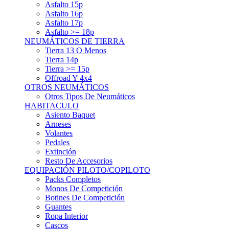
Asfalto 15p
Asfalto 16p
Asfalto 17p
Asfalto >= 18p
NEUMÁTICOS DE TIERRA
Tierra 13 O Menos
Tierra 14p
Tierra >= 15p
Offroad Y 4x4
OTROS NEUMÁTICOS
Otros Tipos De Neumáticos
HABITACULO
Asiento Baquet
Arneses
Volantes
Pedales
Extinción
Resto De Accesorios
EQUIPACIÓN PILOTO/COPILOTO
Packs Completos
Monos De Competición
Botines De Competición
Guantes
Ropa Interior
Cascos