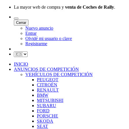
La mayor web de compra y
venta de Coches de Rally
.
Cerrar
Nuevo anuncio
Entrar
Olvidé mi usuario o clave
Registrarme
INICIO
ANUNCIOS DE COMPETICIÓN
VEHÍCULOS DE COMPETICIÓN
PEUGEOT
CITROËN
RENAULT
BMW
MITSUBISHI
SUBARU
FORD
PORSCHE
SKODA
SEAT