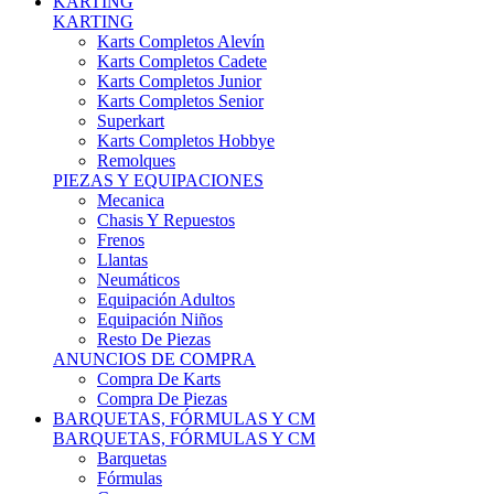
Karts Completos Alevín
Karts Completos Cadete
Karts Completos Junior
Karts Completos Senior
Superkart
Karts Completos Hobbye
Remolques
PIEZAS Y EQUIPACIONES
Mecanica
Chasis Y Repuestos
Frenos
Llantas
Neumáticos
Equipación Adultos
Equipación Niños
Resto De Piezas
ANUNCIOS DE COMPRA
Compra De Karts
Compra De Piezas
BARQUETAS, FÓRMULAS Y CM
BARQUETAS, FÓRMULAS Y CM
Barquetas
Fórmulas
Cm
Prototipos