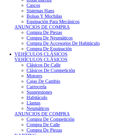
Sistemas Hans
Bolsas Y Mochilas
Equipación Para Mecánicos
ANUNCIOS DE COMPRA
Compra De Piezas
Compra De Neumáticos
Compra De Accesorios De Habitáculo
Compra De Equipación
VEHÍCULOS CLÁSICOS
VEHÍCULOS CLÁSICOS
Clásicos De Calle
Clásicos De Competición
Motores
Cajas De Cambio
Carrocería
Suspensiones
Habitáculo
Llantas
Neumáticos
ANUNCIOS DE COMPRA
Compra De Competición
Compra De Calle
Compra De Piezas
KARTING
KARTING