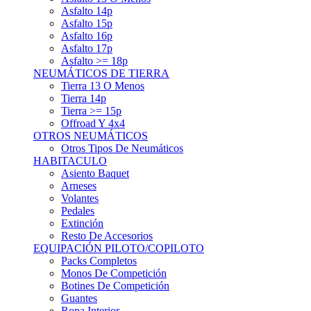
Asfalto 15p
Asfalto 16p
Asfalto 17p
Asfalto >= 18p
NEUMÁTICOS DE TIERRA
Tierra 13 O Menos
Tierra 14p
Tierra >= 15p
Offroad Y 4x4
OTROS NEUMÁTICOS
Otros Tipos De Neumáticos
HABITACULO
Asiento Baquet
Arneses
Volantes
Pedales
Extinción
Resto De Accesorios
EQUIPACIÓN PILOTO/COPILOTO
Packs Completos
Monos De Competición
Botines De Competición
Guantes
Ropa Interior
Cascos