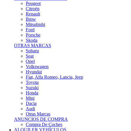
Citroën
Renault
Bmw
Mitsubishi
Ford
Porsche
Skoda
OTRAS MARCAS
Subaru
Seat
Opel
Volkswagen
Hyundai
Fiat, Alfa Romeo, Lancia, Jeep
Toyota
Suzuki
Honda
Mini
Dacia
Audi
Otras Marcas
ANUNCIOS DE COMPRA
Compra De Coches
ALQUILER VEHÍCULOS
ALQUILER VEHÍCULOS