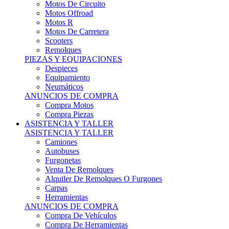
Motos Offroad
Motos R
Motos De Carretera
Scooters
Remolques
PIEZAS Y EQUIPACIONES
Despieces
Equipamiento
Neumáticos
ANUNCIOS DE COMPRA
Compra Motos
Compra Piezas
ASISTENCIA Y TALLER
ASISTENCIA Y TALLER
Camiones
Autobuses
Furgonetas
Venta De Remolques
Alquiler De Remolques O Furgones
Carpas
Herramientas
ANUNCIOS DE COMPRA
Compra De Vehículos
Compra De Herramientas