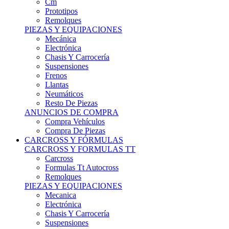
Remolques
PIEZAS Y EQUIPACIONES
Mecánica
Electrónica
Chasis Y Carrocería
Suspensiones
Frenos
Llantas
Neumáticos
Resto De Piezas
ANUNCIOS DE COMPRA
Compra Vehículos
Compra De Piezas
CARCROSS Y FÓRMULAS
CARCROSS Y FORMULAS TT
Carcross
Formulas Tt Autocross
Remolques
PIEZAS Y EQUIPACIONES
Mecanica
Electrónica
Chasis Y Carrocería
Suspensiones
Frenos
Llantas