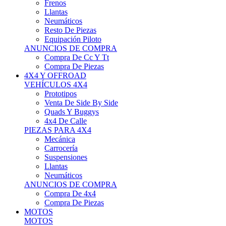
Neumáticos
Resto De Piezas
Equipación Piloto
ANUNCIOS DE COMPRA
Compra De Cc Y Tt
Compra De Piezas
4X4 Y OFFROAD
VEHÍCULOS 4X4
Prototipos
Venta De Side By Side
Quads Y Buggys
4x4 De Calle
PIEZAS PARA 4X4
Mecánica
Carrocería
Suspensiones
Llantas
Neumáticos
ANUNCIOS DE COMPRA
Compra De 4x4
Compra De Piezas
MOTOS
MOTOS
Motos De Circuito