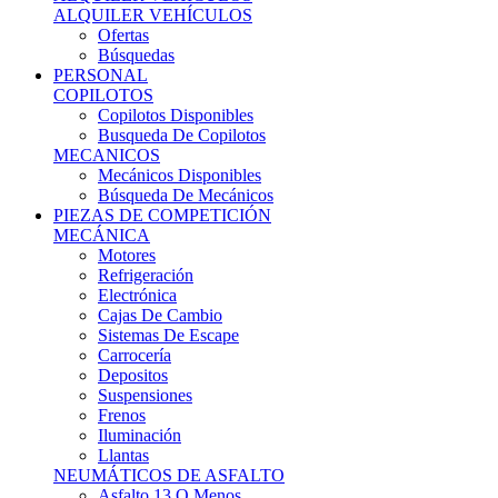
Ofertas
Búsquedas
PERSONAL
COPILOTOS
Copilotos Disponibles
Busqueda De Copilotos
MECANICOS
Mecánicos Disponibles
Búsqueda De Mecánicos
PIEZAS DE COMPETICIÓN
MECÁNICA
Motores
Refrigeración
Electrónica
Cajas De Cambio
Sistemas De Escape
Carrocería
Depositos
Suspensiones
Frenos
Iluminación
Llantas
NEUMÁTICOS DE ASFALTO
Asfalto 13 O Menos
Asfalto 14p