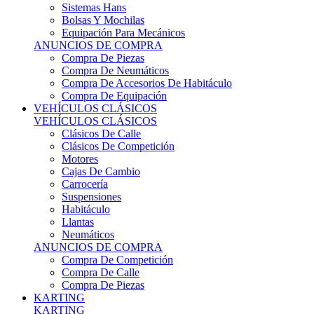
Sistemas Hans
Bolsas Y Mochilas
Equipación Para Mecánicos
ANUNCIOS DE COMPRA
Compra De Piezas
Compra De Neumáticos
Compra De Accesorios De Habitáculo
Compra De Equipación
VEHÍCULOS CLÁSICOS
VEHÍCULOS CLÁSICOS
Clásicos De Calle
Clásicos De Competición
Motores
Cajas De Cambio
Carrocería
Suspensiones
Habitáculo
Llantas
Neumáticos
ANUNCIOS DE COMPRA
Compra De Competición
Compra De Calle
Compra De Piezas
KARTING
KARTING