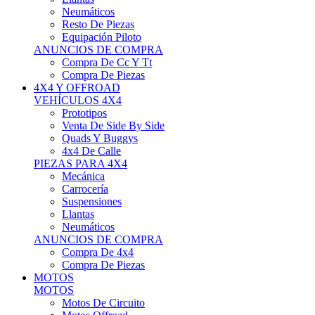
Neumáticos
Resto De Piezas
Equipación Piloto
ANUNCIOS DE COMPRA
Compra De Cc Y Tt
Compra De Piezas
4X4 Y OFFROAD
VEHÍCULOS 4X4
Prototipos
Venta De Side By Side
Quads Y Buggys
4x4 De Calle
PIEZAS PARA 4X4
Mecánica
Carrocería
Suspensiones
Llantas
Neumáticos
ANUNCIOS DE COMPRA
Compra De 4x4
Compra De Piezas
MOTOS
MOTOS
Motos De Circuito