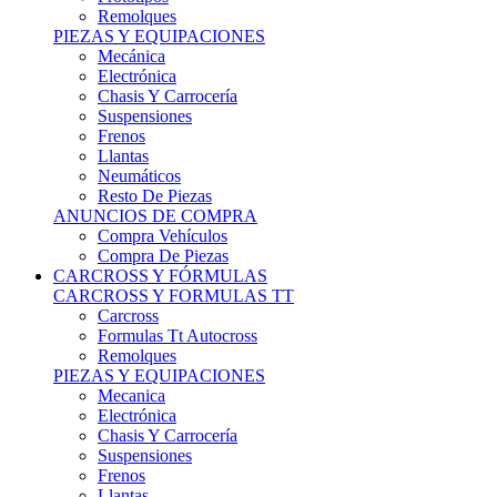
Remolques
PIEZAS Y EQUIPACIONES
Mecánica
Electrónica
Chasis Y Carrocería
Suspensiones
Frenos
Llantas
Neumáticos
Resto De Piezas
ANUNCIOS DE COMPRA
Compra Vehículos
Compra De Piezas
CARCROSS Y FÓRMULAS
CARCROSS Y FORMULAS TT
Carcross
Formulas Tt Autocross
Remolques
PIEZAS Y EQUIPACIONES
Mecanica
Electrónica
Chasis Y Carrocería
Suspensiones
Frenos
Llantas