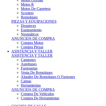
Motos Offroad
Motos R
Motos De Carretera
Scooters
Remolques
PIEZAS Y EQUIPACIONES
Despieces
Equipamiento
Neumáticos
ANUNCIOS DE COMPRA
Compra Motos
Compra Piezas
ASISTENCIA Y TALLER
ASISTENCIA Y TALLER
Camiones
Autobuses
Furgonetas
Venta De Remolques
Alquiler De Remolques O Furgones
Carpas
Herramientas
ANUNCIOS DE COMPRA
Compra De Vehículos
Compra De Herramientas