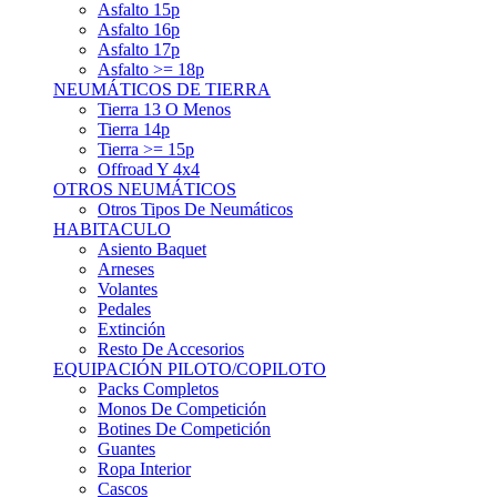
Asfalto 15p
Asfalto 16p
Asfalto 17p
Asfalto >= 18p
NEUMÁTICOS DE TIERRA
Tierra 13 O Menos
Tierra 14p
Tierra >= 15p
Offroad Y 4x4
OTROS NEUMÁTICOS
Otros Tipos De Neumáticos
HABITACULO
Asiento Baquet
Arneses
Volantes
Pedales
Extinción
Resto De Accesorios
EQUIPACIÓN PILOTO/COPILOTO
Packs Completos
Monos De Competición
Botines De Competición
Guantes
Ropa Interior
Cascos