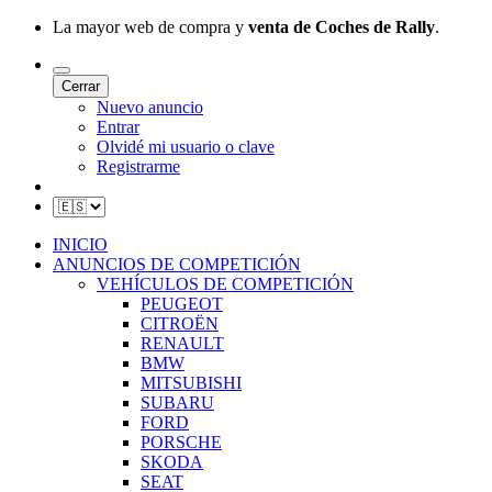
La mayor web de compra y
venta de Coches de Rally
.
Cerrar
Nuevo anuncio
Entrar
Olvidé mi usuario o clave
Registrarme
INICIO
ANUNCIOS DE COMPETICIÓN
VEHÍCULOS DE COMPETICIÓN
PEUGEOT
CITROËN
RENAULT
BMW
MITSUBISHI
SUBARU
FORD
PORSCHE
SKODA
SEAT