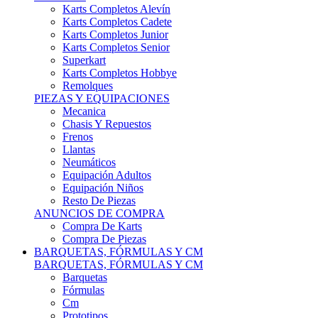
Karts Completos Alevín
Karts Completos Cadete
Karts Completos Junior
Karts Completos Senior
Superkart
Karts Completos Hobbye
Remolques
PIEZAS Y EQUIPACIONES
Mecanica
Chasis Y Repuestos
Frenos
Llantas
Neumáticos
Equipación Adultos
Equipación Niños
Resto De Piezas
ANUNCIOS DE COMPRA
Compra De Karts
Compra De Piezas
BARQUETAS, FÓRMULAS Y CM
BARQUETAS, FÓRMULAS Y CM
Barquetas
Fórmulas
Cm
Prototipos