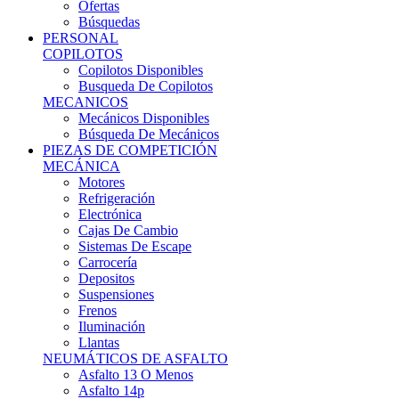
Ofertas
Búsquedas
PERSONAL
COPILOTOS
Copilotos Disponibles
Busqueda De Copilotos
MECANICOS
Mecánicos Disponibles
Búsqueda De Mecánicos
PIEZAS DE COMPETICIÓN
MECÁNICA
Motores
Refrigeración
Electrónica
Cajas De Cambio
Sistemas De Escape
Carrocería
Depositos
Suspensiones
Frenos
Iluminación
Llantas
NEUMÁTICOS DE ASFALTO
Asfalto 13 O Menos
Asfalto 14p