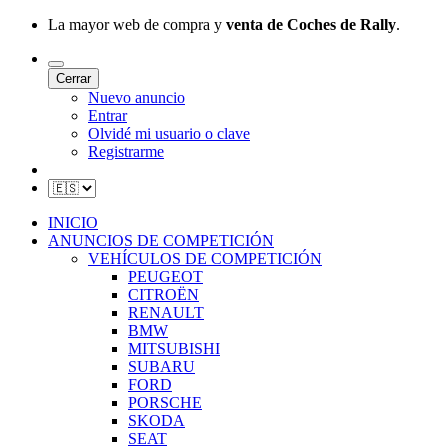
La mayor web de compra y
venta de Coches de Rally
.
Cerrar
Nuevo anuncio
Entrar
Olvidé mi usuario o clave
Registrarme
INICIO
ANUNCIOS DE COMPETICIÓN
VEHÍCULOS DE COMPETICIÓN
PEUGEOT
CITROËN
RENAULT
BMW
MITSUBISHI
SUBARU
FORD
PORSCHE
SKODA
SEAT