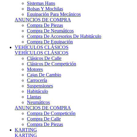
Sistemas Hans
Bolsas Y Mochilas
Equipación Para Mecánicos
ANUNCIOS DE COMPRA
Compra De Piezas
Compra De Neumáticos
Compra De Accesorios De Habitáculo
Compra De Equipación
VEHÍCULOS CLÁSICOS
VEHÍCULOS CLÁSICOS
Clásicos De Calle
Clásicos De Competición
Motores
Cajas De Cambio
Carrocería
Suspensiones
Habitáculo
Llantas
Neumáticos
ANUNCIOS DE COMPRA
Compra De Competición
Compra De Calle
Compra De Piezas
KARTING
KARTING