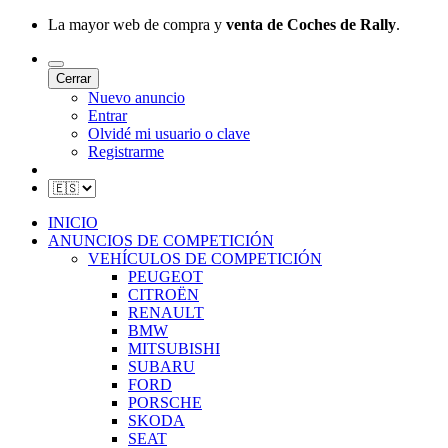
La mayor web de compra y
venta de Coches de Rally
.
Cerrar
Nuevo anuncio
Entrar
Olvidé mi usuario o clave
Registrarme
INICIO
ANUNCIOS DE COMPETICIÓN
VEHÍCULOS DE COMPETICIÓN
PEUGEOT
CITROËN
RENAULT
BMW
MITSUBISHI
SUBARU
FORD
PORSCHE
SKODA
SEAT