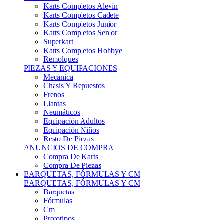
Karts Completos Alevín
Karts Completos Cadete
Karts Completos Junior
Karts Completos Senior
Superkart
Karts Completos Hobbye
Remolques
PIEZAS Y EQUIPACIONES
Mecanica
Chasis Y Repuestos
Frenos
Llantas
Neumáticos
Equipación Adultos
Equipación Niños
Resto De Piezas
ANUNCIOS DE COMPRA
Compra De Karts
Compra De Piezas
BARQUETAS, FÓRMULAS Y CM
BARQUETAS, FÓRMULAS Y CM
Barquetas
Fórmulas
Cm
Prototipos