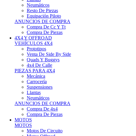
Neumáticos
Resto De Piezas
Equipación Piloto
ANUNCIOS DE COMPRA
Compra De Cc Y Tt
Compra De Piezas
4X4 Y OFFROAD
VEHÍCULOS 4X4
Prototipos
Venta De Side By Side
Quads Y Buggys
4x4 De Calle
PIEZAS PARA 4X4
Mecánica
Carrocería
Suspensiones
Llantas
Neumáticos
ANUNCIOS DE COMPRA
Compra De 4x4
Compra De Piezas
MOTOS
MOTOS
Motos De Circuito