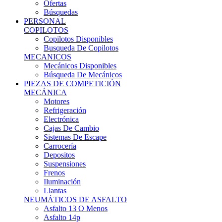
Ofertas
Búsquedas
PERSONAL
COPILOTOS
Copilotos Disponibles
Busqueda De Copilotos
MECANICOS
Mecánicos Disponibles
Búsqueda De Mecánicos
PIEZAS DE COMPETICIÓN
MECÁNICA
Motores
Refrigeración
Electrónica
Cajas De Cambio
Sistemas De Escape
Carrocería
Depositos
Suspensiones
Frenos
Iluminación
Llantas
NEUMÁTICOS DE ASFALTO
Asfalto 13 O Menos
Asfalto 14p