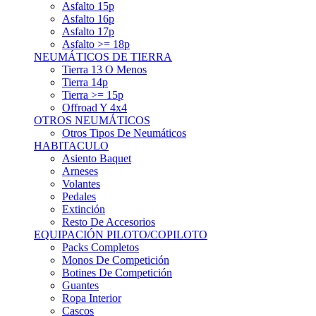
Asfalto 15p
Asfalto 16p
Asfalto 17p
Asfalto >= 18p
NEUMÁTICOS DE TIERRA
Tierra 13 O Menos
Tierra 14p
Tierra >= 15p
Offroad Y 4x4
OTROS NEUMÁTICOS
Otros Tipos De Neumáticos
HABITACULO
Asiento Baquet
Arneses
Volantes
Pedales
Extinción
Resto De Accesorios
EQUIPACIÓN PILOTO/COPILOTO
Packs Completos
Monos De Competición
Botines De Competición
Guantes
Ropa Interior
Cascos