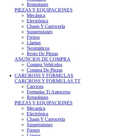
Remolques
PIEZAS Y EQUIPACIONES
Mecánica
Electrónica
Chasis Y Carrocería
Suspensiones
Frenos
Llantas
Neumáticos
Resto De Piezas
ANUNCIOS DE COMPRA
Compra Vehículos
Compra De Piezas
CARCROSS Y FÓRMULAS
CARCROSS Y FORMULAS TT
Carcross
Formulas Tt Autocross
Remolques
PIEZAS Y EQUIPACIONES
Mecanica
Electrónica
Chasis Y Carrocería
Suspensiones
Frenos
Llantas