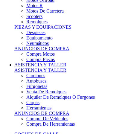
Motos Offroad
Motos R
Motos De Carretera
Scooters
Remolques
PIEZAS Y EQUIPACIONES
Despieces
Equipamiento
Neumáticos
ANUNCIOS DE COMPRA
Compra Motos
Compra Piezas
ASISTENCIA Y TALLER
ASISTENCIA Y TALLER
Camiones
Autobuses
Furgonetas
Venta De Remolques
Alquiler De Remolques O Furgones
Carpas
Herramientas
ANUNCIOS DE COMPRA
Compra De Vehículos
Compra De Herramientas