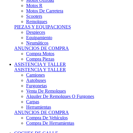
Motos Offroad
Motos R
Motos De Carretera
Scooters
Remolques
PIEZAS Y EQUIPACIONES
Despieces
Equipamiento
Neumáticos
ANUNCIOS DE COMPRA
Compra Motos
Compra Piezas
ASISTENCIA Y TALLER
ASISTENCIA Y TALLER
Camiones
Autobuses
Furgonetas
Venta De Remolques
Alquiler De Remolques O Furgones
Carpas
Herramientas
ANUNCIOS DE COMPRA
Compra De Vehículos
Compra De Herramientas