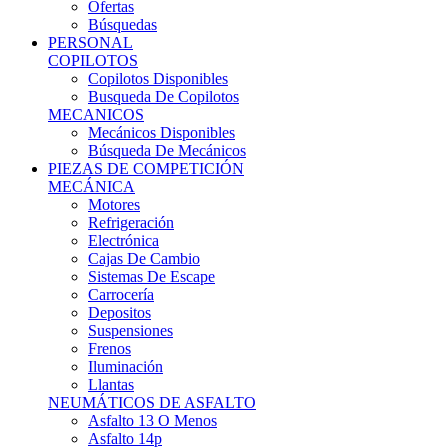
Ofertas
Búsquedas
PERSONAL
COPILOTOS
Copilotos Disponibles
Busqueda De Copilotos
MECANICOS
Mecánicos Disponibles
Búsqueda De Mecánicos
PIEZAS DE COMPETICIÓN
MECÁNICA
Motores
Refrigeración
Electrónica
Cajas De Cambio
Sistemas De Escape
Carrocería
Depositos
Suspensiones
Frenos
Iluminación
Llantas
NEUMÁTICOS DE ASFALTO
Asfalto 13 O Menos
Asfalto 14p