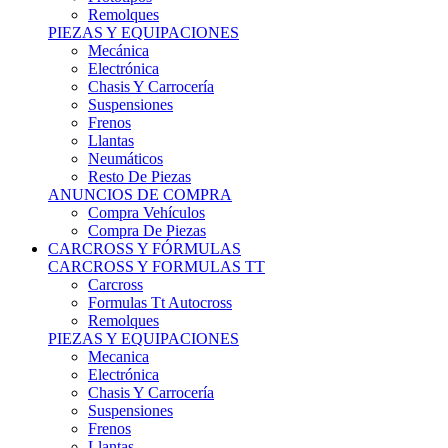
Remolques
PIEZAS Y EQUIPACIONES
Mecánica
Electrónica
Chasis Y Carrocería
Suspensiones
Frenos
Llantas
Neumáticos
Resto De Piezas
ANUNCIOS DE COMPRA
Compra Vehículos
Compra De Piezas
CARCROSS Y FÓRMULAS
CARCROSS Y FORMULAS TT
Carcross
Formulas Tt Autocross
Remolques
PIEZAS Y EQUIPACIONES
Mecanica
Electrónica
Chasis Y Carrocería
Suspensiones
Frenos
Llantas