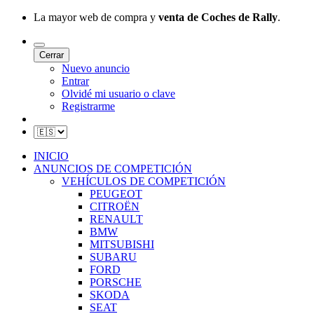
La mayor web de compra y
venta de Coches de Rally
.
Cerrar
Nuevo anuncio
Entrar
Olvidé mi usuario o clave
Registrarme
INICIO
ANUNCIOS DE COMPETICIÓN
VEHÍCULOS DE COMPETICIÓN
PEUGEOT
CITROËN
RENAULT
BMW
MITSUBISHI
SUBARU
FORD
PORSCHE
SKODA
SEAT