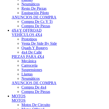
Neumáticos
Resto De Piezas
Equipación Piloto
ANUNCIOS DE COMPRA
Compra De Cc Y Tt
Compra De Piezas
4X4 Y OFFROAD
VEHÍCULOS 4X4
Prototipos
Venta De Side By Side
Quads Y Buggys
4x4 De Calle
PIEZAS PARA 4X4
Mecánica
Carrocería
Suspensiones
Llantas
Neumáticos
ANUNCIOS DE COMPRA
Compra De 4x4
Compra De Piezas
MOTOS
MOTOS
Motos De Circuito