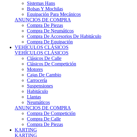
Sistemas Hans
Bolsas Y Mochilas
Equipación Para Mecánicos
ANUNCIOS DE COMPRA
Compra De Piezas
Compra De Neumáticos
Compra De Accesorios De Habitáculo
Compra De Equipación
VEHÍCULOS CLÁSICOS
VEHÍCULOS CLÁSICOS
Clásicos De Calle
Clásicos De Competición
Motores
Cajas De Cambio
Carrocería
Suspensiones
Habitáculo
Llantas
Neumáticos
ANUNCIOS DE COMPRA
Compra De Competición
Compra De Calle
Compra De Piezas
KARTING
KARTING