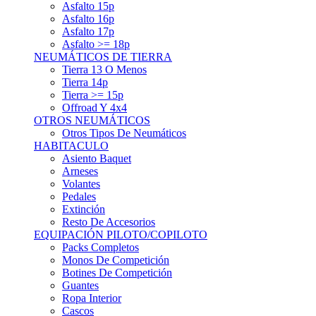
Asfalto 15p
Asfalto 16p
Asfalto 17p
Asfalto >= 18p
NEUMÁTICOS DE TIERRA
Tierra 13 O Menos
Tierra 14p
Tierra >= 15p
Offroad Y 4x4
OTROS NEUMÁTICOS
Otros Tipos De Neumáticos
HABITACULO
Asiento Baquet
Arneses
Volantes
Pedales
Extinción
Resto De Accesorios
EQUIPACIÓN PILOTO/COPILOTO
Packs Completos
Monos De Competición
Botines De Competición
Guantes
Ropa Interior
Cascos