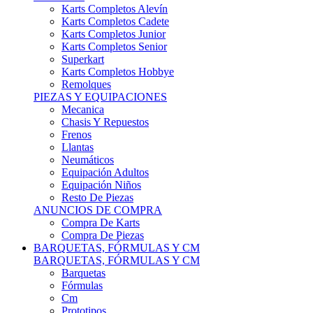
Karts Completos Alevín
Karts Completos Cadete
Karts Completos Junior
Karts Completos Senior
Superkart
Karts Completos Hobbye
Remolques
PIEZAS Y EQUIPACIONES
Mecanica
Chasis Y Repuestos
Frenos
Llantas
Neumáticos
Equipación Adultos
Equipación Niños
Resto De Piezas
ANUNCIOS DE COMPRA
Compra De Karts
Compra De Piezas
BARQUETAS, FÓRMULAS Y CM
BARQUETAS, FÓRMULAS Y CM
Barquetas
Fórmulas
Cm
Prototipos