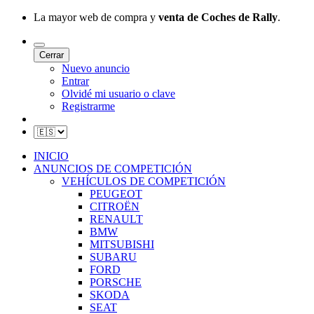
La mayor web de compra y
venta de Coches de Rally
.
Cerrar
Nuevo anuncio
Entrar
Olvidé mi usuario o clave
Registrarme
INICIO
ANUNCIOS DE COMPETICIÓN
VEHÍCULOS DE COMPETICIÓN
PEUGEOT
CITROËN
RENAULT
BMW
MITSUBISHI
SUBARU
FORD
PORSCHE
SKODA
SEAT