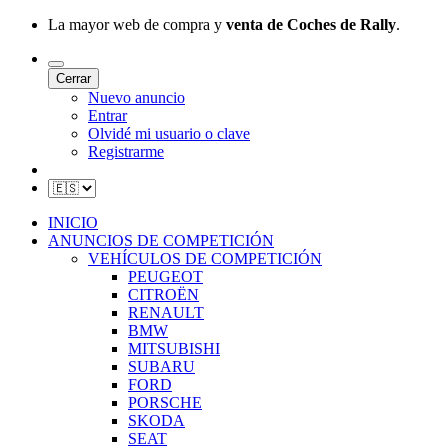
La mayor web de compra y
venta de Coches de Rally
.
Cerrar
Nuevo anuncio
Entrar
Olvidé mi usuario o clave
Registrarme
INICIO
ANUNCIOS DE COMPETICIÓN
VEHÍCULOS DE COMPETICIÓN
PEUGEOT
CITROËN
RENAULT
BMW
MITSUBISHI
SUBARU
FORD
PORSCHE
SKODA
SEAT