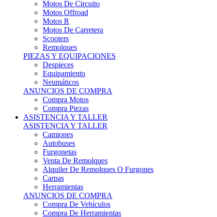
Motos Offroad
Motos R
Motos De Carretera
Scooters
Remolques
PIEZAS Y EQUIPACIONES
Despieces
Equipamiento
Neumáticos
ANUNCIOS DE COMPRA
Compra Motos
Compra Piezas
ASISTENCIA Y TALLER
ASISTENCIA Y TALLER
Camiones
Autobuses
Furgonetas
Venta De Remolques
Alquiler De Remolques O Furgones
Carpas
Herramientas
ANUNCIOS DE COMPRA
Compra De Vehículos
Compra De Herramientas