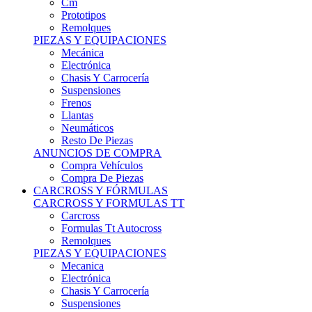
Remolques
PIEZAS Y EQUIPACIONES
Mecánica
Electrónica
Chasis Y Carrocería
Suspensiones
Frenos
Llantas
Neumáticos
Resto De Piezas
ANUNCIOS DE COMPRA
Compra Vehículos
Compra De Piezas
CARCROSS Y FÓRMULAS
CARCROSS Y FORMULAS TT
Carcross
Formulas Tt Autocross
Remolques
PIEZAS Y EQUIPACIONES
Mecanica
Electrónica
Chasis Y Carrocería
Suspensiones
Frenos
Llantas