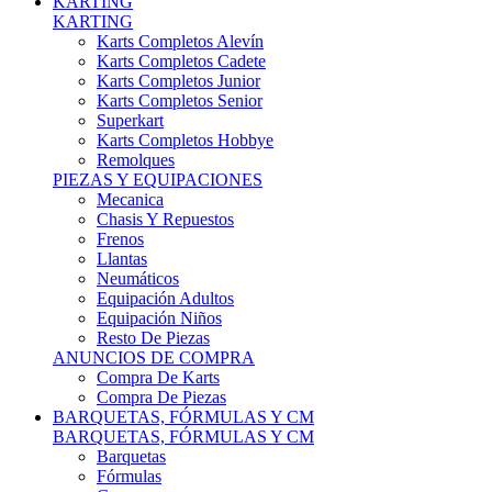
Karts Completos Alevín
Karts Completos Cadete
Karts Completos Junior
Karts Completos Senior
Superkart
Karts Completos Hobbye
Remolques
PIEZAS Y EQUIPACIONES
Mecanica
Chasis Y Repuestos
Frenos
Llantas
Neumáticos
Equipación Adultos
Equipación Niños
Resto De Piezas
ANUNCIOS DE COMPRA
Compra De Karts
Compra De Piezas
BARQUETAS, FÓRMULAS Y CM
BARQUETAS, FÓRMULAS Y CM
Barquetas
Fórmulas
Cm
Prototipos