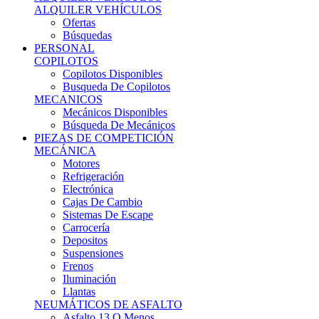
Ofertas
Búsquedas
PERSONAL
COPILOTOS
Copilotos Disponibles
Busqueda De Copilotos
MECANICOS
Mecánicos Disponibles
Búsqueda De Mecánicos
PIEZAS DE COMPETICIÓN
MECÁNICA
Motores
Refrigeración
Electrónica
Cajas De Cambio
Sistemas De Escape
Carrocería
Depositos
Suspensiones
Frenos
Iluminación
Llantas
NEUMÁTICOS DE ASFALTO
Asfalto 13 O Menos
Asfalto 14p