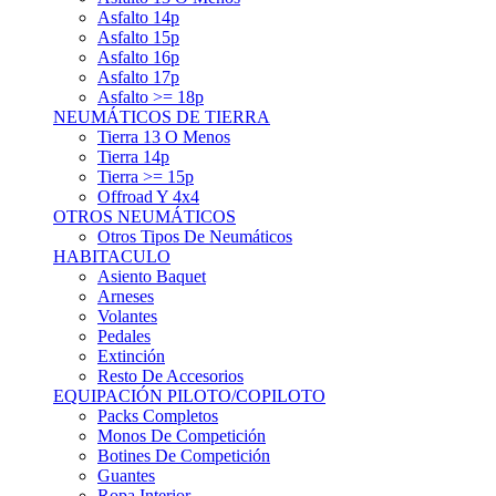
Asfalto 15p
Asfalto 16p
Asfalto 17p
Asfalto >= 18p
NEUMÁTICOS DE TIERRA
Tierra 13 O Menos
Tierra 14p
Tierra >= 15p
Offroad Y 4x4
OTROS NEUMÁTICOS
Otros Tipos De Neumáticos
HABITACULO
Asiento Baquet
Arneses
Volantes
Pedales
Extinción
Resto De Accesorios
EQUIPACIÓN PILOTO/COPILOTO
Packs Completos
Monos De Competición
Botines De Competición
Guantes
Ropa Interior
Cascos