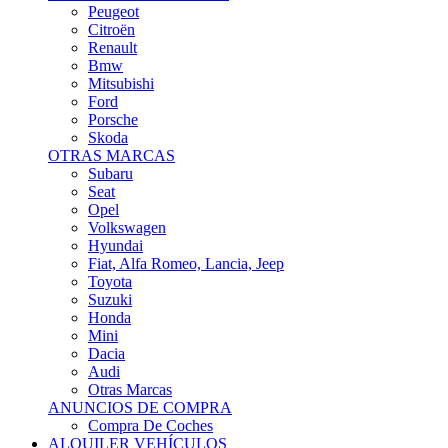
Citroën
Renault
Bmw
Mitsubishi
Ford
Porsche
Skoda
OTRAS MARCAS
Subaru
Seat
Opel
Volkswagen
Hyundai
Fiat, Alfa Romeo, Lancia, Jeep
Toyota
Suzuki
Honda
Mini
Dacia
Audi
Otras Marcas
ANUNCIOS DE COMPRA
Compra De Coches
ALQUILER VEHÍCULOS
ALQUILER VEHÍCULOS