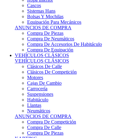
Sistemas Hans
Bolsas Y Mochilas
Equipación Para Mecánicos
ANUNCIOS DE COMPRA
Compra De Piezas
Compra De Neumáticos
Compra De Accesorios De Habitáculo
Compra De Equipación
VEHÍCULOS CLÁSICOS
VEHÍCULOS CLÁSICOS
Clásicos De Calle
Clásicos De Competición
Motores
Cajas De Cambio
Carrocería
Suspensiones
Habitáculo
Llantas
Neumáticos
ANUNCIOS DE COMPRA
Compra De Competición
Compra De Calle
Compra De Piezas
KARTING
KARTING