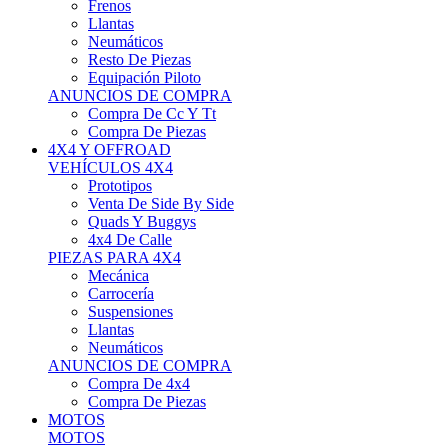
Neumáticos
Resto De Piezas
Equipación Piloto
ANUNCIOS DE COMPRA
Compra De Cc Y Tt
Compra De Piezas
4X4 Y OFFROAD
VEHÍCULOS 4X4
Prototipos
Venta De Side By Side
Quads Y Buggys
4x4 De Calle
PIEZAS PARA 4X4
Mecánica
Carrocería
Suspensiones
Llantas
Neumáticos
ANUNCIOS DE COMPRA
Compra De 4x4
Compra De Piezas
MOTOS
MOTOS
Motos De Circuito