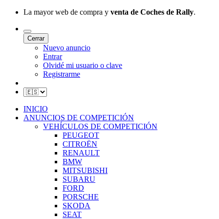
La mayor web de compra y
venta de Coches de Rally
.
Cerrar
Nuevo anuncio
Entrar
Olvidé mi usuario o clave
Registrarme
INICIO
ANUNCIOS DE COMPETICIÓN
VEHÍCULOS DE COMPETICIÓN
PEUGEOT
CITROËN
RENAULT
BMW
MITSUBISHI
SUBARU
FORD
PORSCHE
SKODA
SEAT