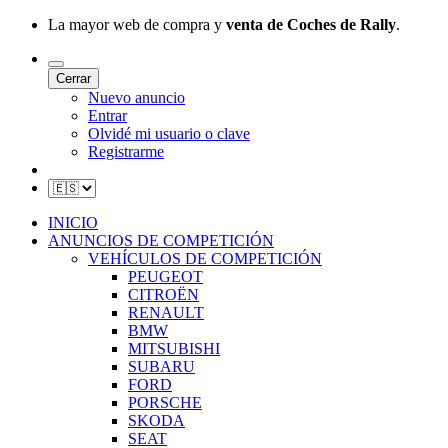
La mayor web de compra y
venta de Coches de Rally
.
Cerrar
Nuevo anuncio
Entrar
Olvidé mi usuario o clave
Registrarme
INICIO
ANUNCIOS DE COMPETICIÓN
VEHÍCULOS DE COMPETICIÓN
PEUGEOT
CITROËN
RENAULT
BMW
MITSUBISHI
SUBARU
FORD
PORSCHE
SKODA
SEAT