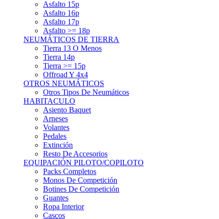
Asfalto 15p
Asfalto 16p
Asfalto 17p
Asfalto >= 18p
NEUMÁTICOS DE TIERRA
Tierra 13 O Menos
Tierra 14p
Tierra >= 15p
Offroad Y 4x4
OTROS NEUMÁTICOS
Otros Tipos De Neumáticos
HABITACULO
Asiento Baquet
Arneses
Volantes
Pedales
Extinción
Resto De Accesorios
EQUIPACIÓN PILOTO/COPILOTO
Packs Completos
Monos De Competición
Botines De Competición
Guantes
Ropa Interior
Cascos