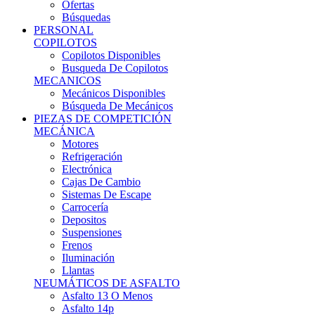
Ofertas
Búsquedas
PERSONAL
COPILOTOS
Copilotos Disponibles
Busqueda De Copilotos
MECANICOS
Mecánicos Disponibles
Búsqueda De Mecánicos
PIEZAS DE COMPETICIÓN
MECÁNICA
Motores
Refrigeración
Electrónica
Cajas De Cambio
Sistemas De Escape
Carrocería
Depositos
Suspensiones
Frenos
Iluminación
Llantas
NEUMÁTICOS DE ASFALTO
Asfalto 13 O Menos
Asfalto 14p