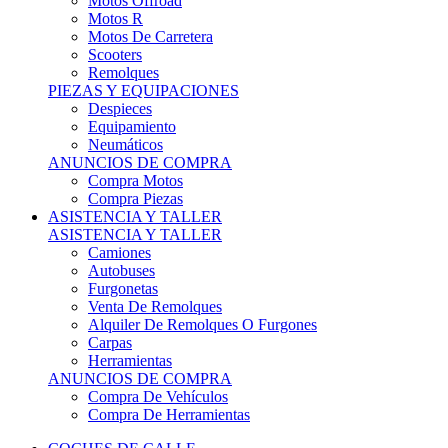
Motos Offroad
Motos R
Motos De Carretera
Scooters
Remolques
PIEZAS Y EQUIPACIONES
Despieces
Equipamiento
Neumáticos
ANUNCIOS DE COMPRA
Compra Motos
Compra Piezas
ASISTENCIA Y TALLER
ASISTENCIA Y TALLER
Camiones
Autobuses
Furgonetas
Venta De Remolques
Alquiler De Remolques O Furgones
Carpas
Herramientas
ANUNCIOS DE COMPRA
Compra De Vehículos
Compra De Herramientas