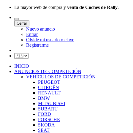
La mayor web de compra y
venta de Coches de Rally
.
Cerrar
Nuevo anuncio
Entrar
Olvidé mi usuario o clave
Registrarme
INICIO
ANUNCIOS DE COMPETICIÓN
VEHÍCULOS DE COMPETICIÓN
PEUGEOT
CITROËN
RENAULT
BMW
MITSUBISHI
SUBARU
FORD
PORSCHE
SKODA
SEAT