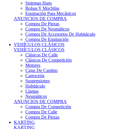
Sistemas Hans
Bolsas Y Mochilas
Equipación Para Mecánicos
ANUNCIOS DE COMPRA
Compra De Piezas
Compra De Neumáticos
Compra De Accesorios De Habitáculo
Compra De Equipación
VEHÍCULOS CLÁSICOS
VEHÍCULOS CLÁSICOS
Clásicos De Calle
Clásicos De Competición
Motores
Cajas De Cambio
Carrocería
Suspensiones
Habitáculo
Llantas
Neumáticos
ANUNCIOS DE COMPRA
Compra De Competición
Compra De Calle
Compra De Piezas
KARTING
KARTING