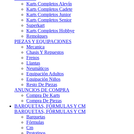
Karts Completos Alevín
Karts Completos Cadete
Karts Completos Junior
Karts Completos Senior
Superkart
Karts Completos Hobbye
Remolques
PIEZAS Y EQUIPACIONES
Mecanica
Chasis Y Repuestos
Frenos
Llantas
Neumáticos
Equipación Adultos
Equipación Niños
Resto De Piezas
ANUNCIOS DE COMPRA
Compra De Karts
Compra De Piezas
BARQUETAS, FÓRMULAS Y CM
BARQUETAS, FÓRMULAS Y CM
Barquetas
Fórmulas
Cm
Prototipos