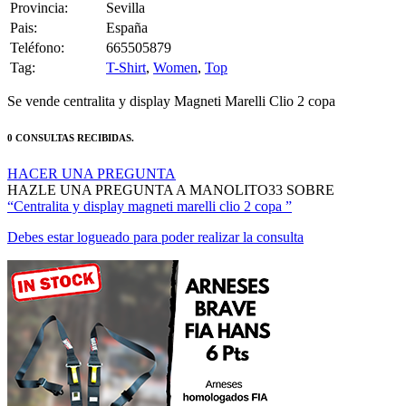
Provincia:
Sevilla
Pais:
España
Teléfono:
665505879
Tag:
T-Shirt
,
Women
,
Top
Se vende centralita y display Magneti Marelli Clio 2 copa
0 CONSULTAS RECIBIDAS.
HACER UNA PREGUNTA
HAZLE UNA PREGUNTA A MANOLITO33 SOBRE
“Centralita y display magneti marelli clio 2 copa ”
Debes estar logueado para poder realizar la consulta