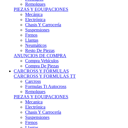
Remolques
PIEZAS Y EQUIPACIONES
Mecánica
Electrónica
Chasis Y Carrocería
Suspensiones
Frenos
Llantas
Neumáticos
Resto De Piezas
ANUNCIOS DE COMPRA
Compra Vehículos
Compra De Piezas
CARCROSS Y FÓRMULAS
CARCROSS Y FORMULAS TT
Carcross
Formulas Tt Autocross
Remolques
PIEZAS Y EQUIPACIONES
Mecanica
Electrónica
Chasis Y Carrocería
Suspensiones
Frenos
Llantas