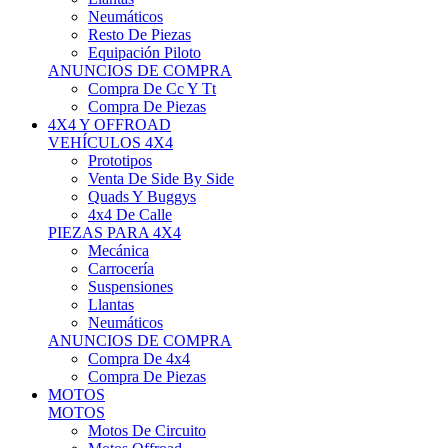
Neumáticos
Resto De Piezas
Equipación Piloto
ANUNCIOS DE COMPRA
Compra De Cc Y Tt
Compra De Piezas
4X4 Y OFFROAD
VEHÍCULOS 4X4
Prototipos
Venta De Side By Side
Quads Y Buggys
4x4 De Calle
PIEZAS PARA 4X4
Mecánica
Carrocería
Suspensiones
Llantas
Neumáticos
ANUNCIOS DE COMPRA
Compra De 4x4
Compra De Piezas
MOTOS
MOTOS
Motos De Circuito