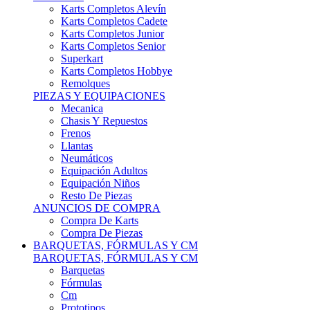
Karts Completos Alevín
Karts Completos Cadete
Karts Completos Junior
Karts Completos Senior
Superkart
Karts Completos Hobbye
Remolques
PIEZAS Y EQUIPACIONES
Mecanica
Chasis Y Repuestos
Frenos
Llantas
Neumáticos
Equipación Adultos
Equipación Niños
Resto De Piezas
ANUNCIOS DE COMPRA
Compra De Karts
Compra De Piezas
BARQUETAS, FÓRMULAS Y CM
BARQUETAS, FÓRMULAS Y CM
Barquetas
Fórmulas
Cm
Prototipos