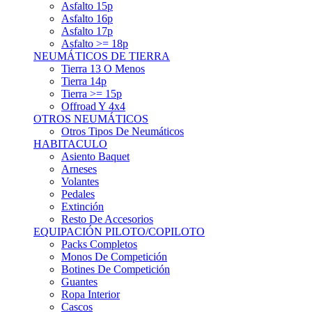
Asfalto 15p
Asfalto 16p
Asfalto 17p
Asfalto >= 18p
NEUMÁTICOS DE TIERRA
Tierra 13 O Menos
Tierra 14p
Tierra >= 15p
Offroad Y 4x4
OTROS NEUMÁTICOS
Otros Tipos De Neumáticos
HABITACULO
Asiento Baquet
Arneses
Volantes
Pedales
Extinción
Resto De Accesorios
EQUIPACIÓN PILOTO/COPILOTO
Packs Completos
Monos De Competición
Botines De Competición
Guantes
Ropa Interior
Cascos