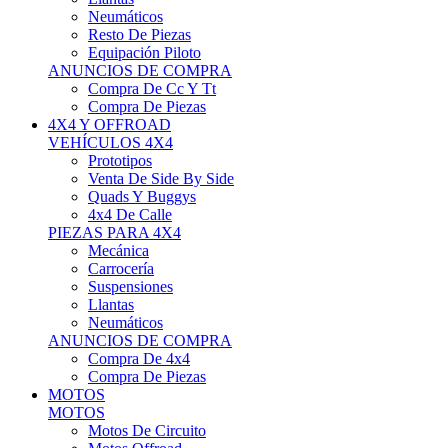
Neumáticos
Resto De Piezas
Equipación Piloto
ANUNCIOS DE COMPRA
Compra De Cc Y Tt
Compra De Piezas
4X4 Y OFFROAD
VEHÍCULOS 4X4
Prototipos
Venta De Side By Side
Quads Y Buggys
4x4 De Calle
PIEZAS PARA 4X4
Mecánica
Carrocería
Suspensiones
Llantas
Neumáticos
ANUNCIOS DE COMPRA
Compra De 4x4
Compra De Piezas
MOTOS
MOTOS
Motos De Circuito