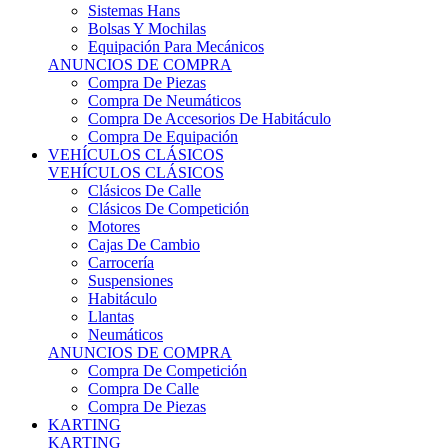
Sistemas Hans
Bolsas Y Mochilas
Equipación Para Mecánicos
ANUNCIOS DE COMPRA
Compra De Piezas
Compra De Neumáticos
Compra De Accesorios De Habitáculo
Compra De Equipación
VEHÍCULOS CLÁSICOS
VEHÍCULOS CLÁSICOS
Clásicos De Calle
Clásicos De Competición
Motores
Cajas De Cambio
Carrocería
Suspensiones
Habitáculo
Llantas
Neumáticos
ANUNCIOS DE COMPRA
Compra De Competición
Compra De Calle
Compra De Piezas
KARTING
KARTING