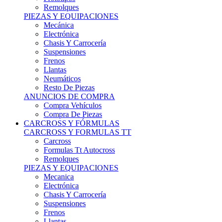
Remolques
PIEZAS Y EQUIPACIONES
Mecánica
Electrónica
Chasis Y Carrocería
Suspensiones
Frenos
Llantas
Neumáticos
Resto De Piezas
ANUNCIOS DE COMPRA
Compra Vehículos
Compra De Piezas
CARCROSS Y FÓRMULAS
CARCROSS Y FORMULAS TT
Carcross
Formulas Tt Autocross
Remolques
PIEZAS Y EQUIPACIONES
Mecanica
Electrónica
Chasis Y Carrocería
Suspensiones
Frenos
Llantas