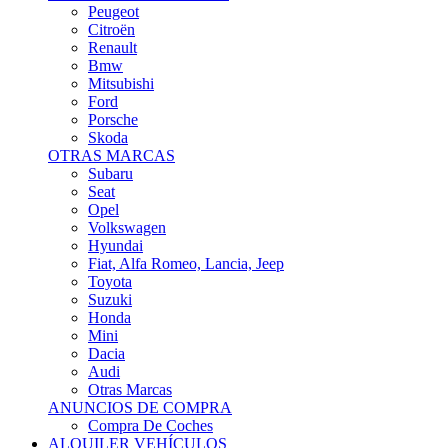
Citroën
Renault
Bmw
Mitsubishi
Ford
Porsche
Skoda
OTRAS MARCAS
Subaru
Seat
Opel
Volkswagen
Hyundai
Fiat, Alfa Romeo, Lancia, Jeep
Toyota
Suzuki
Honda
Mini
Dacia
Audi
Otras Marcas
ANUNCIOS DE COMPRA
Compra De Coches
ALQUILER VEHÍCULOS
ALQUILER VEHÍCULOS