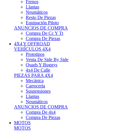
Neumáticos
Resto De Piezas
Equipación Piloto
ANUNCIOS DE COMPRA
Compra De Cc Y Tt
Compra De Piezas
4X4 Y OFFROAD
VEHÍCULOS 4X4
Prototipos
Venta De Side By Side
Quads Y Buggys
4x4 De Calle
PIEZAS PARA 4X4
Mecánica
Carrocería
Suspensiones
Llantas
Neumáticos
ANUNCIOS DE COMPRA
Compra De 4x4
Compra De Piezas
MOTOS
MOTOS
Motos De Circuito