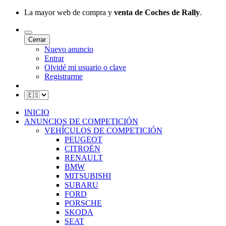
La mayor web de compra y
venta de Coches de Rally
.
Cerrar
Nuevo anuncio
Entrar
Olvidé mi usuario o clave
Registrarme
INICIO
ANUNCIOS DE COMPETICIÓN
VEHÍCULOS DE COMPETICIÓN
PEUGEOT
CITROËN
RENAULT
BMW
MITSUBISHI
SUBARU
FORD
PORSCHE
SKODA
SEAT