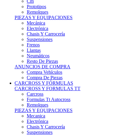
Remolques
PIEZAS Y EQUIPACIONES
Mecánica
Electrónica
Chasis Y Carrocería
Suspensiones
Frenos
Llantas
Neumáticos
Resto De Piezas
ANUNCIOS DE COMPRA
Compra Vehículos
Compra De Piezas
CARCROSS Y FÓRMULAS
CARCROSS Y FORMULAS TT
Carcross
Formulas Tt Autocross
Remolques
PIEZAS Y EQUIPACIONES
Mecanica
Electrónica
Chasis Y Carrocería
Suspensiones
Frenos
Llantas