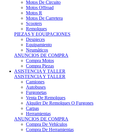
Motos Offroad
Motos R
Motos De Carretera
Scooters
Remolques
PIEZAS Y EQUIPACIONES
Despieces
Equipamiento
Neumáticos
ANUNCIOS DE COMPRA
Compra Motos
Compra Piezas
ASISTENCIA Y TALLER
ASISTENCIA Y TALLER
Camiones
Autobuses
Furgonetas
Venta De Remolques
Alquiler De Remolques O Furgones
Carpas
Herramientas
ANUNCIOS DE COMPRA
Compra De Vehículos
Compra De Herramientas