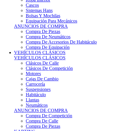
Sistemas Hans
Bolsas Y Mochilas
Equipación Para Mecánicos
ANUNCIOS DE COMPRA
Compra De Piezas
Compra De Neumáticos
Compra De Accesorios De Habitáculo
Compra De Equipación
VEHÍCULOS CLÁSICOS
VEHÍCULOS CLÁSICOS
Clásicos De Calle
Clásicos De Competición
Motores
Cajas De Cambio
Carrocería
Suspensiones
Habitáculo
Llantas
Neumáticos
ANUNCIOS DE COMPRA
Compra De Competición
Compra De Calle
Compra De Piezas
KARTING
KARTING