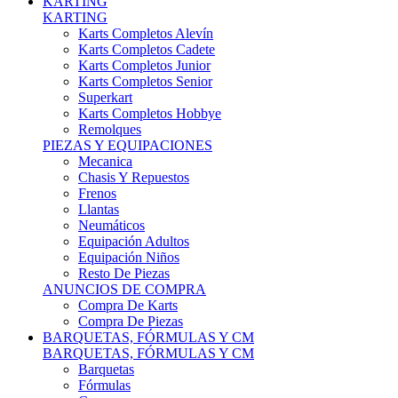
Karts Completos Alevín
Karts Completos Cadete
Karts Completos Junior
Karts Completos Senior
Superkart
Karts Completos Hobbye
Remolques
PIEZAS Y EQUIPACIONES
Mecanica
Chasis Y Repuestos
Frenos
Llantas
Neumáticos
Equipación Adultos
Equipación Niños
Resto De Piezas
ANUNCIOS DE COMPRA
Compra De Karts
Compra De Piezas
BARQUETAS, FÓRMULAS Y CM
BARQUETAS, FÓRMULAS Y CM
Barquetas
Fórmulas
Cm
Prototipos