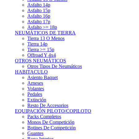
Asfalto 15p
Asfalto 16p
Asfalto 17p
Asfalto >= 18p
NEUMÁTICOS DE TIERRA
Tierra 13 O Menos
Tierra 14p
Tierra >= 15p
Offroad Y 4x4
OTROS NEUMÁTICOS
Otros Tipos De Neumáticos
HABITACULO
Asiento Baquet
Arneses
Volantes
Pedales
Extinción
Resto De Accesorios
EQUIPACIÓN PILOTO/COPILOTO
Packs Completos
Monos De Competición
Botines De Competición
Guantes
Ropa Interior
Cascos