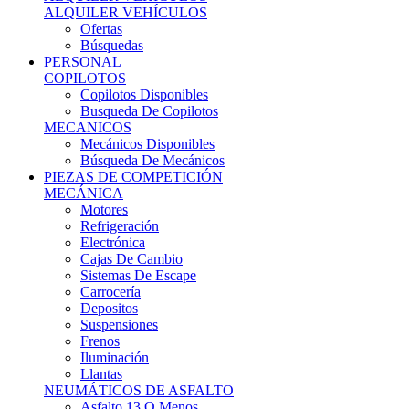
Ofertas
Búsquedas
PERSONAL
COPILOTOS
Copilotos Disponibles
Busqueda De Copilotos
MECANICOS
Mecánicos Disponibles
Búsqueda De Mecánicos
PIEZAS DE COMPETICIÓN
MECÁNICA
Motores
Refrigeración
Electrónica
Cajas De Cambio
Sistemas De Escape
Carrocería
Depositos
Suspensiones
Frenos
Iluminación
Llantas
NEUMÁTICOS DE ASFALTO
Asfalto 13 O Menos
Asfalto 14p