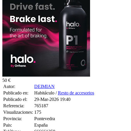
50 €
Autor:
DEIMIAN
Publicado en:
Habitáculo /
Resto de accesorios
Publicado el:
29-Mar-2026 19:40
Referencia:
765187
Visualizaciones:
175
Provincia:
Pontevedra
Pais:
España
Teléfono:
666661259
Tag:
T-Shirt
,
Women
,
Top