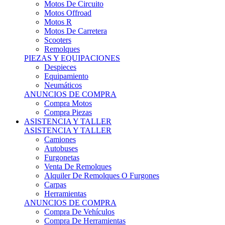
Motos Offroad
Motos R
Motos De Carretera
Scooters
Remolques
PIEZAS Y EQUIPACIONES
Despieces
Equipamiento
Neumáticos
ANUNCIOS DE COMPRA
Compra Motos
Compra Piezas
ASISTENCIA Y TALLER
ASISTENCIA Y TALLER
Camiones
Autobuses
Furgonetas
Venta De Remolques
Alquiler De Remolques O Furgones
Carpas
Herramientas
ANUNCIOS DE COMPRA
Compra De Vehículos
Compra De Herramientas