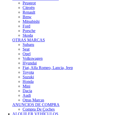
Citroën
Renault
Bmw
Mitsubishi
Ford
Porsche
Skoda
OTRAS MARCAS
Subaru
Seat
Opel
Volkswagen
Hyundai
Fiat, Alfa Romeo, Lancia, Jeep
Toyota
Suzuki
Honda
Mini
Dacia
Audi
Otras Marcas
ANUNCIOS DE COMPRA
Compra De Coches
ALQUILER VEHÍCULOS
ALQUILER VEHÍCULOS