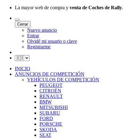
La mayor web de compra y
venta de Coches de Rally
.
Cerrar
Nuevo anuncio
Entrar
Olvidé mi usuario o clave
Registrarme
INICIO
ANUNCIOS DE COMPETICIÓN
VEHÍCULOS DE COMPETICIÓN
PEUGEOT
CITROËN
RENAULT
BMW
MITSUBISHI
SUBARU
FORD
PORSCHE
SKODA
SEAT