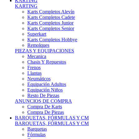
Karts Completos Alevín
Karts Completos Cadete
Karts Completos Junior
Karts Completos Senior
Superkart
Karts Completos Hobbye
Remolques
PIEZAS Y EQUIPACIONES
Mecanica
Chasis Y Repuestos
Frenos
Llantas
Neumáticos
Equipación Adultos
Equipación Niños
Resto De Piezas
ANUNCIOS DE COMPRA
Compra De Karts
Compra De Piezas
BARQUETAS, FÓRMULAS Y CM
BARQUETAS, FÓRMULAS Y CM
Barquetas
Fórmulas
Cm
Prototipos