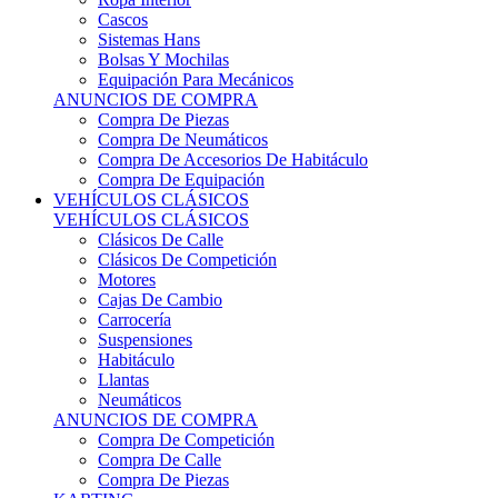
Sistemas Hans
Bolsas Y Mochilas
Equipación Para Mecánicos
ANUNCIOS DE COMPRA
Compra De Piezas
Compra De Neumáticos
Compra De Accesorios De Habitáculo
Compra De Equipación
VEHÍCULOS CLÁSICOS
VEHÍCULOS CLÁSICOS
Clásicos De Calle
Clásicos De Competición
Motores
Cajas De Cambio
Carrocería
Suspensiones
Habitáculo
Llantas
Neumáticos
ANUNCIOS DE COMPRA
Compra De Competición
Compra De Calle
Compra De Piezas
KARTING
KARTING