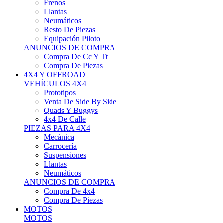
Neumáticos
Resto De Piezas
Equipación Piloto
ANUNCIOS DE COMPRA
Compra De Cc Y Tt
Compra De Piezas
4X4 Y OFFROAD
VEHÍCULOS 4X4
Prototipos
Venta De Side By Side
Quads Y Buggys
4x4 De Calle
PIEZAS PARA 4X4
Mecánica
Carrocería
Suspensiones
Llantas
Neumáticos
ANUNCIOS DE COMPRA
Compra De 4x4
Compra De Piezas
MOTOS
MOTOS
Motos De Circuito