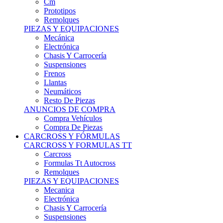
Remolques
PIEZAS Y EQUIPACIONES
Mecánica
Electrónica
Chasis Y Carrocería
Suspensiones
Frenos
Llantas
Neumáticos
Resto De Piezas
ANUNCIOS DE COMPRA
Compra Vehículos
Compra De Piezas
CARCROSS Y FÓRMULAS
CARCROSS Y FORMULAS TT
Carcross
Formulas Tt Autocross
Remolques
PIEZAS Y EQUIPACIONES
Mecanica
Electrónica
Chasis Y Carrocería
Suspensiones
Frenos
Llantas