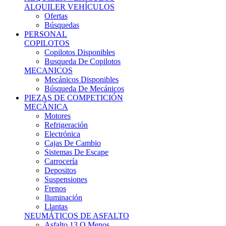
Ofertas
Búsquedas
PERSONAL
COPILOTOS
Copilotos Disponibles
Busqueda De Copilotos
MECANICOS
Mecánicos Disponibles
Búsqueda De Mecánicos
PIEZAS DE COMPETICIÓN
MECÁNICA
Motores
Refrigeración
Electrónica
Cajas De Cambio
Sistemas De Escape
Carrocería
Depositos
Suspensiones
Frenos
Iluminación
Llantas
NEUMÁTICOS DE ASFALTO
Asfalto 13 O Menos
Asfalto 14p