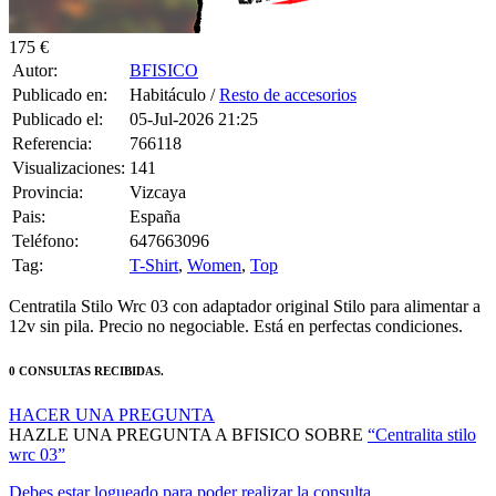
175 €
Autor:
BFISICO
Publicado en:
Habitáculo /
Resto de accesorios
Publicado el:
05-Jul-2026 21:25
Referencia:
766118
Visualizaciones:
141
Provincia:
Vizcaya
Pais:
España
Teléfono:
647663096
Tag:
T-Shirt
,
Women
,
Top
Centratila Stilo Wrc 03 con adaptador original Stilo para alimentar a
12v sin pila. Precio no negociable. Está en perfectas condiciones.
0 CONSULTAS RECIBIDAS.
HACER UNA PREGUNTA
HAZLE UNA PREGUNTA A BFISICO SOBRE
“Centralita stilo
wrc 03”
Debes estar logueado para poder realizar la consulta