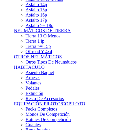
Asfalto 15p
Asfalto 16p
Asfalto 17p
Asfalto >= 18p
NEUMÁTICOS DE TIERRA
Tierra 13 O Menos
Tierra 14p
Tierra >= 15p
Offroad Y 4x4
OTROS NEUMÁTICOS
Otros Tipos De Neumáticos
HABITACULO
Asiento Baquet
Arneses
Volantes
Pedales
Extinción
Resto De Accesorios
EQUIPACIÓN PILOTO/COPILOTO
Packs Completos
Monos De Competición
Botines De Competición
Guantes
Ropa Interior
Cascos