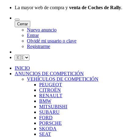
La mayor web de compra y
venta de Coches de Rally
.
Cerrar
Nuevo anuncio
Entrar
Olvidé mi usuario o clave
Registrarme
INICIO
ANUNCIOS DE COMPETICIÓN
VEHÍCULOS DE COMPETICIÓN
PEUGEOT
CITROËN
RENAULT
BMW
MITSUBISHI
SUBARU
FORD
PORSCHE
SKODA
SEAT