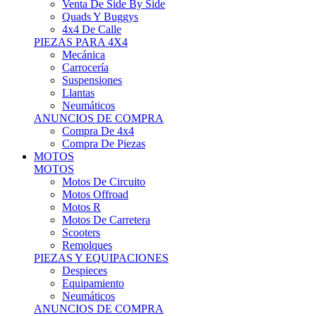
Motos Offroad
Motos R
Motos De Carretera
Scooters
Remolques
PIEZAS Y EQUIPACIONES
Despieces
Equipamiento
Neumáticos
ANUNCIOS DE COMPRA
Compra Motos
Compra Piezas
ASISTENCIA Y TALLER
ASISTENCIA Y TALLER
Camiones
Autobuses
Furgonetas
Venta De Remolques
Alquiler De Remolques O Furgones
Carpas
Herramientas
ANUNCIOS DE COMPRA
Compra De Vehículos
Compra De Herramientas