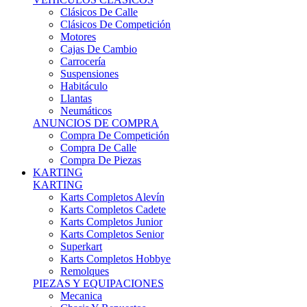
Karts Completos Alevín
Karts Completos Cadete
Karts Completos Junior
Karts Completos Senior
Superkart
Karts Completos Hobbye
Remolques
PIEZAS Y EQUIPACIONES
Mecanica
Chasis Y Repuestos
Frenos
Llantas
Neumáticos
Equipación Adultos
Equipación Niños
Resto De Piezas
ANUNCIOS DE COMPRA
Compra De Karts
Compra De Piezas
BARQUETAS, FÓRMULAS Y CM
BARQUETAS, FÓRMULAS Y CM
Barquetas
Fórmulas
Cm
Prototipos