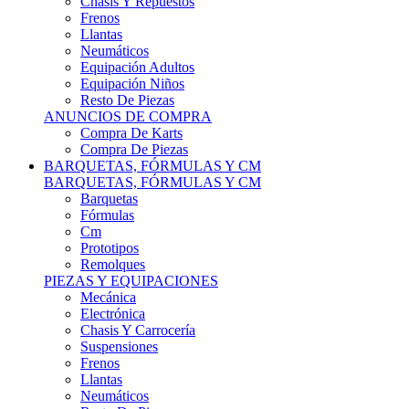
Remolques
PIEZAS Y EQUIPACIONES
Mecánica
Electrónica
Chasis Y Carrocería
Suspensiones
Frenos
Llantas
Neumáticos
Resto De Piezas
ANUNCIOS DE COMPRA
Compra Vehículos
Compra De Piezas
CARCROSS Y FÓRMULAS
CARCROSS Y FORMULAS TT
Carcross
Formulas Tt Autocross
Remolques
PIEZAS Y EQUIPACIONES
Mecanica
Electrónica
Chasis Y Carrocería
Suspensiones
Frenos
Llantas