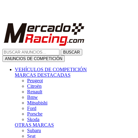
Citroën
Renault
Bmw
Mitsubishi
Ford
Porsche
Skoda
OTRAS MARCAS
Subaru
Seat
Opel
Volkswagen
Hyundai
Fiat, Alfa Romeo, Lancia, Jeep
Toyota
Suzuki
Honda
Mini
Dacia
Audi
Otras Marcas
ANUNCIOS DE COMPRA
Compra De Coches
ALQUILER VEHÍCULOS
ALQUILER VEHÍCULOS