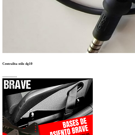
350 €
Autor:
SERGIODOADE
Publicado en:
Ropa y seguridad /
Resto de accesorios
Publicado el:
26-Abr-2026 12:14
Referencia:
765469
Visualizaciones:
141
Provincia:
Pontevedra