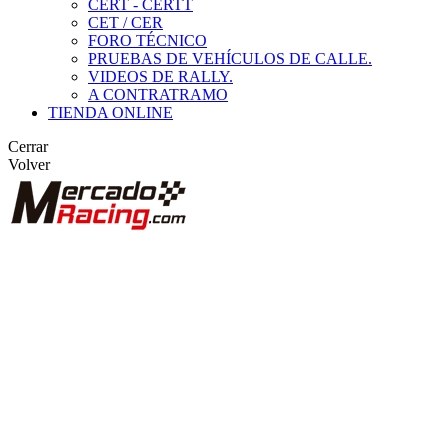
CERT - CERTT
CET / CER
FORO TÉCNICO
PRUEBAS DE VEHÍCULOS DE CALLE.
VIDEOS DE RALLY.
A CONTRATRAMO
TIENDA ONLINE
Cerrar
Volver
BUSCAR
ANUNCIOS DE COMPETICIÓN
VEHÍCULOS DE COMPETICIÓN
MARCAS DESTACADAS
Peugeot