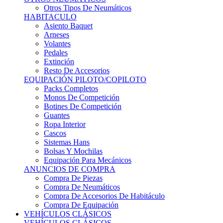
Sistemas Hans
Bolsas Y Mochilas
Equipación Para Mecánicos
ANUNCIOS DE COMPRA
Compra De Piezas
Compra De Neumáticos
Compra De Accesorios De Habitáculo
Compra De Equipación
VEHÍCULOS CLÁSICOS
VEHÍCULOS CLÁSICOS
Clásicos De Calle
Clásicos De Competición
Motores
Cajas De Cambio
Carrocería
Suspensiones
Habitáculo
Llantas
Neumáticos
ANUNCIOS DE COMPRA
Compra De Competición
Compra De Calle
Compra De Piezas
KARTING
KARTING