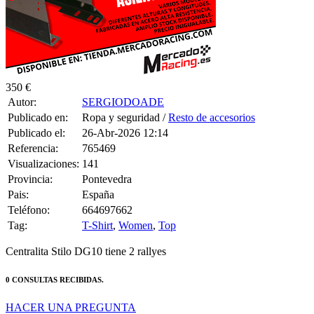
Pais:
España
Teléfono:
664697662
Tag:
T-Shirt
,
Women
,
Top
Centralita Stilo DG10 tiene 2 rallyes
0 CONSULTAS RECIBIDAS.
HACER UNA PREGUNTA
HAZLE UNA PREGUNTA A SERGIODOADE SOBRE
“Centralita stilo dg10”
Debes estar logueado para poder realizar la consulta