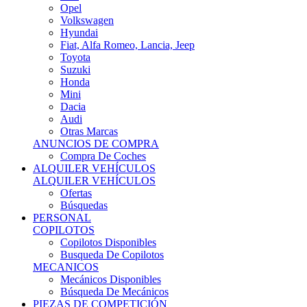
Ofertas
Búsquedas
PERSONAL
COPILOTOS
Copilotos Disponibles
Busqueda De Copilotos
MECANICOS
Mecánicos Disponibles
Búsqueda De Mecánicos
PIEZAS DE COMPETICIÓN
MECÁNICA
Motores
Refrigeración
Electrónica
Cajas De Cambio
Sistemas De Escape
Carrocería
Depositos
Suspensiones
Frenos
Iluminación
Llantas
NEUMÁTICOS DE ASFALTO
Asfalto 13 O Menos
Asfalto 14p