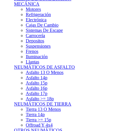
Asfalto 15p
Asfalto 16p
Asfalto 17p
Asfalto >= 18p
NEUMÁTICOS DE TIERRA
Tierra 13 O Menos
Tierra 14p
Tierra >= 15p
Offroad Y 4x4
OTROS NEUMÁTICOS
Otros Tipos De Neumáticos
HABITACULO
Asiento Baquet
Arneses
Volantes
Pedales
Extinción
Resto De Accesorios
EQUIPACIÓN PILOTO/COPILOTO
Packs Completos
Monos De Competición
Botines De Competición
Guantes
Ropa Interior
Cascos