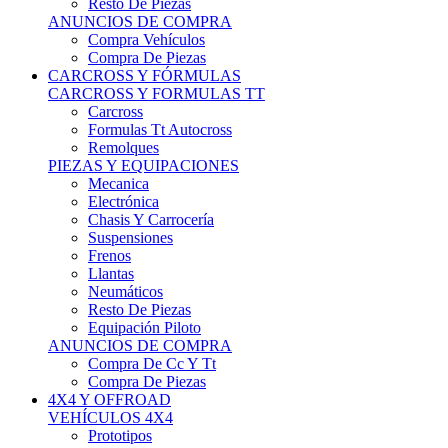
Neumáticos
Resto De Piezas
Equipación Piloto
ANUNCIOS DE COMPRA
Compra De Cc Y Tt
Compra De Piezas
4X4 Y OFFROAD
VEHÍCULOS 4X4
Prototipos
Venta De Side By Side
Quads Y Buggys
4x4 De Calle
PIEZAS PARA 4X4
Mecánica
Carrocería
Suspensiones
Llantas
Neumáticos
ANUNCIOS DE COMPRA
Compra De 4x4
Compra De Piezas
MOTOS
MOTOS
Motos De Circuito