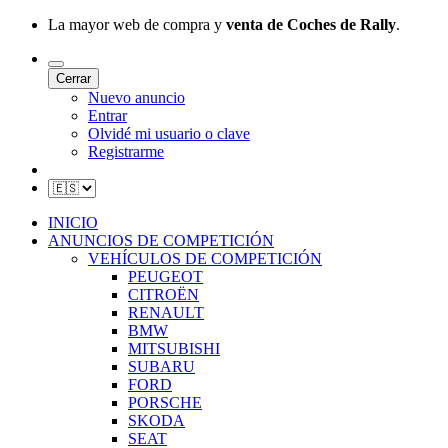
La mayor web de compra y
venta de Coches de Rally
.
Cerrar
Nuevo anuncio
Entrar
Olvidé mi usuario o clave
Registrarme
INICIO
ANUNCIOS DE COMPETICIÓN
VEHÍCULOS DE COMPETICIÓN
PEUGEOT
CITROËN
RENAULT
BMW
MITSUBISHI
SUBARU
FORD
PORSCHE
SKODA
SEAT