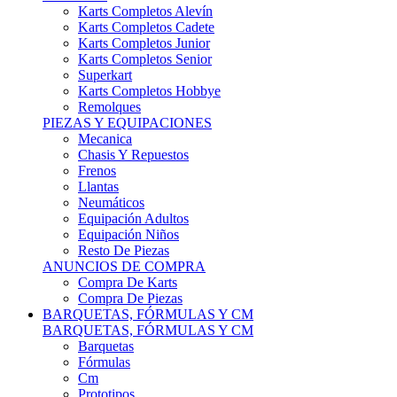
Karts Completos Alevín
Karts Completos Cadete
Karts Completos Junior
Karts Completos Senior
Superkart
Karts Completos Hobbye
Remolques
PIEZAS Y EQUIPACIONES
Mecanica
Chasis Y Repuestos
Frenos
Llantas
Neumáticos
Equipación Adultos
Equipación Niños
Resto De Piezas
ANUNCIOS DE COMPRA
Compra De Karts
Compra De Piezas
BARQUETAS, FÓRMULAS Y CM
BARQUETAS, FÓRMULAS Y CM
Barquetas
Fórmulas
Cm
Prototipos