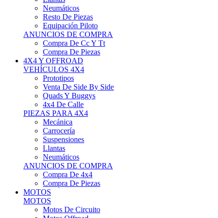
Neumáticos
Resto De Piezas
Equipación Piloto
ANUNCIOS DE COMPRA
Compra De Cc Y Tt
Compra De Piezas
4X4 Y OFFROAD
VEHÍCULOS 4X4
Prototipos
Venta De Side By Side
Quads Y Buggys
4x4 De Calle
PIEZAS PARA 4X4
Mecánica
Carrocería
Suspensiones
Llantas
Neumáticos
ANUNCIOS DE COMPRA
Compra De 4x4
Compra De Piezas
MOTOS
MOTOS
Motos De Circuito