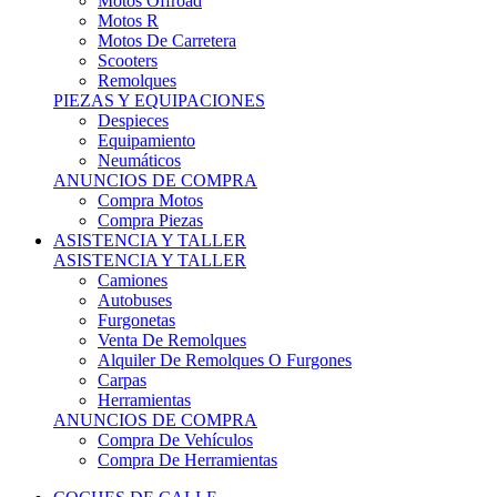
Motos Offroad
Motos R
Motos De Carretera
Scooters
Remolques
PIEZAS Y EQUIPACIONES
Despieces
Equipamiento
Neumáticos
ANUNCIOS DE COMPRA
Compra Motos
Compra Piezas
ASISTENCIA Y TALLER
ASISTENCIA Y TALLER
Camiones
Autobuses
Furgonetas
Venta De Remolques
Alquiler De Remolques O Furgones
Carpas
Herramientas
ANUNCIOS DE COMPRA
Compra De Vehículos
Compra De Herramientas