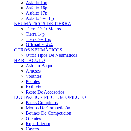
Asfalto 15p
Asfalto 16p
Asfalto 17p
Asfalto >= 18p
NEUMÁTICOS DE TIERRA
Tierra 13 O Menos
Tierra 14p
Tierra >= 15p
Offroad Y 4x4
OTROS NEUMÁTICOS
Otros Tipos De Neumáticos
HABITACULO
Asiento Baquet
Arneses
Volantes
Pedales
Extinción
Resto De Accesorios
EQUIPACIÓN PILOTO/COPILOTO
Packs Completos
Monos De Competición
Botines De Competición
Guantes
Ropa Interior
Cascos