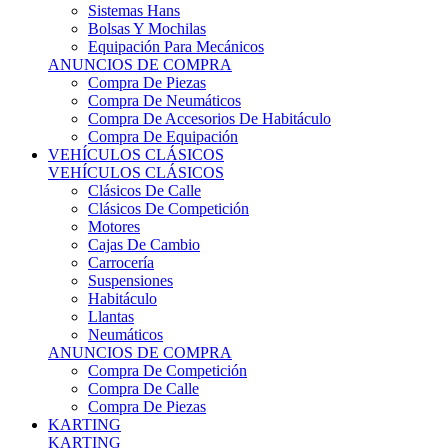
Sistemas Hans
Bolsas Y Mochilas
Equipación Para Mecánicos
ANUNCIOS DE COMPRA
Compra De Piezas
Compra De Neumáticos
Compra De Accesorios De Habitáculo
Compra De Equipación
VEHÍCULOS CLÁSICOS
VEHÍCULOS CLÁSICOS
Clásicos De Calle
Clásicos De Competición
Motores
Cajas De Cambio
Carrocería
Suspensiones
Habitáculo
Llantas
Neumáticos
ANUNCIOS DE COMPRA
Compra De Competición
Compra De Calle
Compra De Piezas
KARTING
KARTING