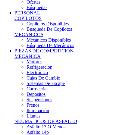
Ofertas
Búsquedas
PERSONAL
COPILOTOS
Copilotos Disponibles
Busqueda De Copilotos
MECANICOS
Mecánicos Disponibles
Búsqueda De Mecánicos
PIEZAS DE COMPETICIÓN
MECÁNICA
Motores
Refrigeración
Electrónica
Cajas De Cambio
Sistemas De Escape
Carrocería
Depositos
Suspensiones
Frenos
Iluminación
Llantas
NEUMÁTICOS DE ASFALTO
Asfalto 13 O Menos
Asfalto 14p