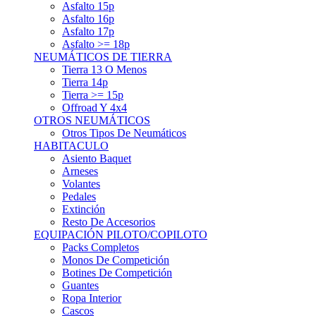
Asfalto 15p
Asfalto 16p
Asfalto 17p
Asfalto >= 18p
NEUMÁTICOS DE TIERRA
Tierra 13 O Menos
Tierra 14p
Tierra >= 15p
Offroad Y 4x4
OTROS NEUMÁTICOS
Otros Tipos De Neumáticos
HABITACULO
Asiento Baquet
Arneses
Volantes
Pedales
Extinción
Resto De Accesorios
EQUIPACIÓN PILOTO/COPILOTO
Packs Completos
Monos De Competición
Botines De Competición
Guantes
Ropa Interior
Cascos