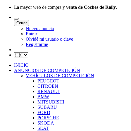
La mayor web de compra y
venta de Coches de Rally
.
Cerrar
Nuevo anuncio
Entrar
Olvidé mi usuario o clave
Registrarme
INICIO
ANUNCIOS DE COMPETICIÓN
VEHÍCULOS DE COMPETICIÓN
PEUGEOT
CITROËN
RENAULT
BMW
MITSUBISHI
SUBARU
FORD
PORSCHE
SKODA
SEAT