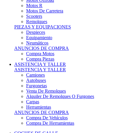
Motos Offroad
Motos R
Motos De Carretera
Scooters
Remolques
PIEZAS Y EQUIPACIONES
Despieces
Equipamiento
Neumáticos
ANUNCIOS DE COMPRA
Compra Motos
Compra Piezas
ASISTENCIA Y TALLER
ASISTENCIA Y TALLER
Camiones
Autobuses
Furgonetas
Venta De Remolques
Alquiler De Remolques O Furgones
Carpas
Herramientas
ANUNCIOS DE COMPRA
Compra De Vehículos
Compra De Herramientas