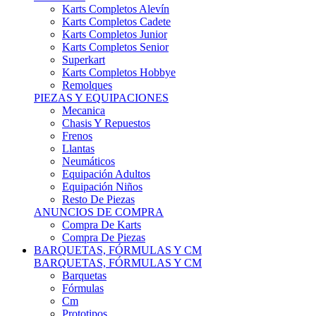
Karts Completos Alevín
Karts Completos Cadete
Karts Completos Junior
Karts Completos Senior
Superkart
Karts Completos Hobbye
Remolques
PIEZAS Y EQUIPACIONES
Mecanica
Chasis Y Repuestos
Frenos
Llantas
Neumáticos
Equipación Adultos
Equipación Niños
Resto De Piezas
ANUNCIOS DE COMPRA
Compra De Karts
Compra De Piezas
BARQUETAS, FÓRMULAS Y CM
BARQUETAS, FÓRMULAS Y CM
Barquetas
Fórmulas
Cm
Prototipos