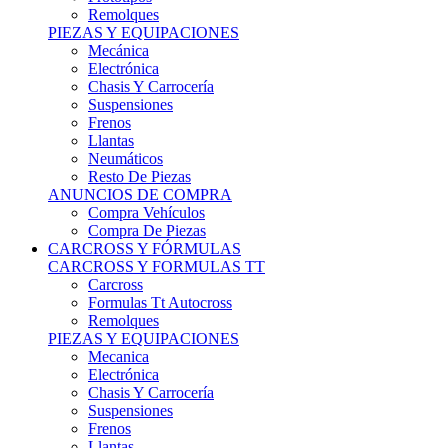
Remolques
PIEZAS Y EQUIPACIONES
Mecánica
Electrónica
Chasis Y Carrocería
Suspensiones
Frenos
Llantas
Neumáticos
Resto De Piezas
ANUNCIOS DE COMPRA
Compra Vehículos
Compra De Piezas
CARCROSS Y FÓRMULAS
CARCROSS Y FORMULAS TT
Carcross
Formulas Tt Autocross
Remolques
PIEZAS Y EQUIPACIONES
Mecanica
Electrónica
Chasis Y Carrocería
Suspensiones
Frenos
Llantas