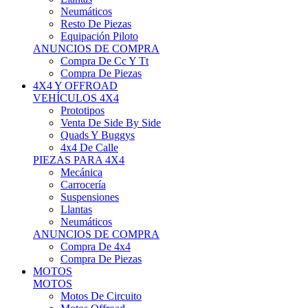
Neumáticos
Resto De Piezas
Equipación Piloto
ANUNCIOS DE COMPRA
Compra De Cc Y Tt
Compra De Piezas
4X4 Y OFFROAD
VEHÍCULOS 4X4
Prototipos
Venta De Side By Side
Quads Y Buggys
4x4 De Calle
PIEZAS PARA 4X4
Mecánica
Carrocería
Suspensiones
Llantas
Neumáticos
ANUNCIOS DE COMPRA
Compra De 4x4
Compra De Piezas
MOTOS
MOTOS
Motos De Circuito