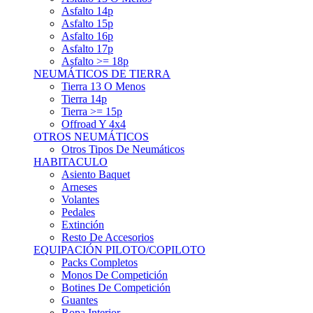
Asfalto 15p
Asfalto 16p
Asfalto 17p
Asfalto >= 18p
NEUMÁTICOS DE TIERRA
Tierra 13 O Menos
Tierra 14p
Tierra >= 15p
Offroad Y 4x4
OTROS NEUMÁTICOS
Otros Tipos De Neumáticos
HABITACULO
Asiento Baquet
Arneses
Volantes
Pedales
Extinción
Resto De Accesorios
EQUIPACIÓN PILOTO/COPILOTO
Packs Completos
Monos De Competición
Botines De Competición
Guantes
Ropa Interior
Cascos