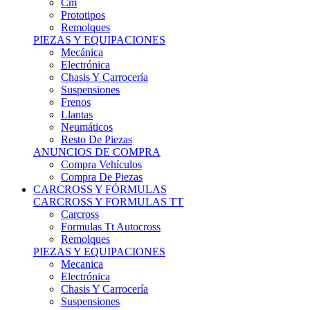
Remolques
PIEZAS Y EQUIPACIONES
Mecánica
Electrónica
Chasis Y Carrocería
Suspensiones
Frenos
Llantas
Neumáticos
Resto De Piezas
ANUNCIOS DE COMPRA
Compra Vehículos
Compra De Piezas
CARCROSS Y FÓRMULAS
CARCROSS Y FORMULAS TT
Carcross
Formulas Tt Autocross
Remolques
PIEZAS Y EQUIPACIONES
Mecanica
Electrónica
Chasis Y Carrocería
Suspensiones
Frenos
Llantas