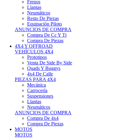
Neumáticos
Resto De Piezas
Equipación Piloto
ANUNCIOS DE COMPRA
Compra De Cc Y Tt
Compra De Piezas
4X4 Y OFFROAD
VEHÍCULOS 4X4
Prototipos
Venta De Side By Side
Quads Y Buggys
4x4 De Calle
PIEZAS PARA 4X4
Mecánica
Carrocería
Suspensiones
Llantas
Neumáticos
ANUNCIOS DE COMPRA
Compra De 4x4
Compra De Piezas
MOTOS
MOTOS
Motos De Circuito