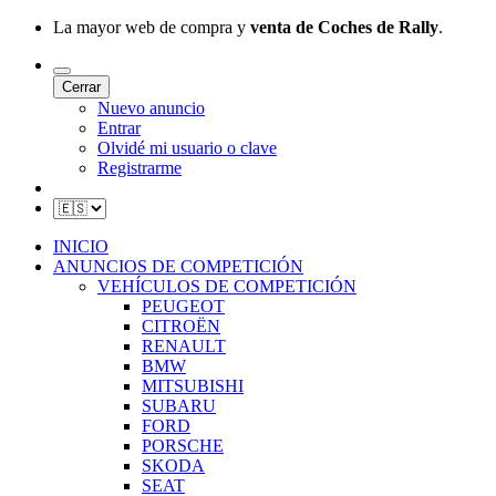
La mayor web de compra y
venta de Coches de Rally
.
Cerrar
Nuevo anuncio
Entrar
Olvidé mi usuario o clave
Registrarme
INICIO
ANUNCIOS DE COMPETICIÓN
VEHÍCULOS DE COMPETICIÓN
PEUGEOT
CITROËN
RENAULT
BMW
MITSUBISHI
SUBARU
FORD
PORSCHE
SKODA
SEAT