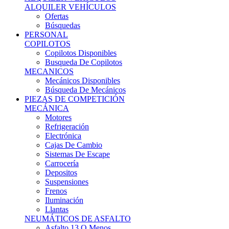
Ofertas
Búsquedas
PERSONAL
COPILOTOS
Copilotos Disponibles
Busqueda De Copilotos
MECANICOS
Mecánicos Disponibles
Búsqueda De Mecánicos
PIEZAS DE COMPETICIÓN
MECÁNICA
Motores
Refrigeración
Electrónica
Cajas De Cambio
Sistemas De Escape
Carrocería
Depositos
Suspensiones
Frenos
Iluminación
Llantas
NEUMÁTICOS DE ASFALTO
Asfalto 13 O Menos
Asfalto 14p