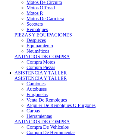
Motos Offroad
Motos R
Motos De Carretera
Scooters
Remolques
PIEZAS Y EQUIPACIONES
Despieces
Equipamiento
Neumáticos
ANUNCIOS DE COMPRA
Compra Motos
Compra Piezas
ASISTENCIA Y TALLER
ASISTENCIA Y TALLER
Camiones
Autobuses
Furgonetas
Venta De Remolques
Alquiler De Remolques O Furgones
Carpas
Herramientas
ANUNCIOS DE COMPRA
Compra De Vehículos
Compra De Herramientas