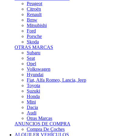
Citroën
Renault
Bmw
Mitsubishi
Ford
Porsche
Skoda
OTRAS MARCAS
Subaru
Seat
Opel
Volkswagen
Hyundai
Fiat, Alfa Romeo, Lancia, Jeep
Toyota
Suzuki
Honda
Mini
Dacia
Audi
Otras Marcas
ANUNCIOS DE COMPRA
Compra De Coches
ALQUILER VEHÍCULOS
ALQUILER VEHÍCULOS