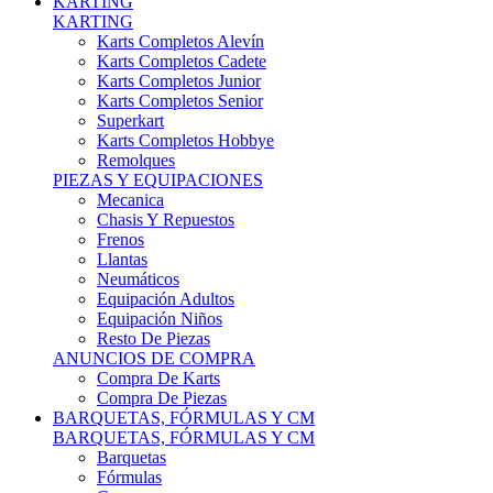
Karts Completos Alevín
Karts Completos Cadete
Karts Completos Junior
Karts Completos Senior
Superkart
Karts Completos Hobbye
Remolques
PIEZAS Y EQUIPACIONES
Mecanica
Chasis Y Repuestos
Frenos
Llantas
Neumáticos
Equipación Adultos
Equipación Niños
Resto De Piezas
ANUNCIOS DE COMPRA
Compra De Karts
Compra De Piezas
BARQUETAS, FÓRMULAS Y CM
BARQUETAS, FÓRMULAS Y CM
Barquetas
Fórmulas
Cm
Prototipos