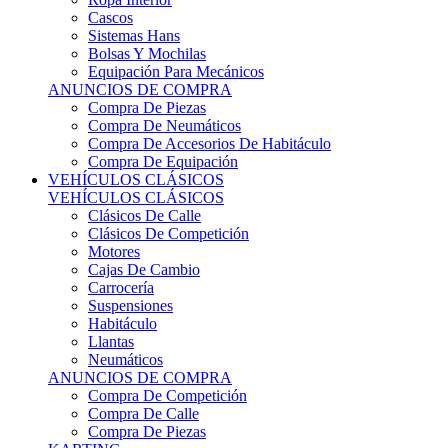
Sistemas Hans
Bolsas Y Mochilas
Equipación Para Mecánicos
ANUNCIOS DE COMPRA
Compra De Piezas
Compra De Neumáticos
Compra De Accesorios De Habitáculo
Compra De Equipación
VEHÍCULOS CLÁSICOS
VEHÍCULOS CLÁSICOS
Clásicos De Calle
Clásicos De Competición
Motores
Cajas De Cambio
Carrocería
Suspensiones
Habitáculo
Llantas
Neumáticos
ANUNCIOS DE COMPRA
Compra De Competición
Compra De Calle
Compra De Piezas
KARTING
KARTING