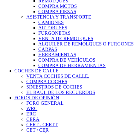
REMOLQUES
COMPRA MOTOS
COMPRA PIEZAS
ASISTENCIA Y TRANSPORTE
CAMIONES
AUTOBUSES
FURGONETAS
VENTA DE REMOLQUES
ALQUILER DE REMOLQUES O FURGONES
CARPAS
HERRAMIENTAS
COMPRA DE VEHÍCULOS
COMPRA DE HERRAMIENTAS
COCHES DE CALLE
VENTA COCHES DE CALLE.
COMPRA COCHES
SINIESTROS DE COCHES
EL BAÚL DE LOS RECUERDOS
FOROS DE OPINIÓN
FORO GENERAL
WRC
ERC
CERA
CERT - CERTT
CET / CER