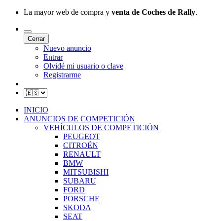
La mayor web de compra y
venta de Coches de Rally
.
Cerrar
Nuevo anuncio
Entrar
Olvidé mi usuario o clave
Registrarme
INICIO
ANUNCIOS DE COMPETICIÓN
VEHÍCULOS DE COMPETICIÓN
PEUGEOT
CITROËN
RENAULT
BMW
MITSUBISHI
SUBARU
FORD
PORSCHE
SKODA
SEAT