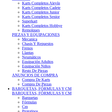
Karts Completos Alevín
Karts Completos Cadete
Karts Completos Junior
Karts Completos Senior
Superkart
Karts Completos Hobbye
Remolques
PIEZAS Y EQUIPACIONES
Mecanica
Chasis Y Repuestos
Frenos
Llantas
Neumáticos
Equipación Adultos
Equipación Niños
Resto De Piezas
ANUNCIOS DE COMPRA
Compra De Karts
Compra De Piezas
BARQUETAS, FÓRMULAS Y CM
BARQUETAS, FÓRMULAS Y CM
Barquetas
Fórmulas
Cm
Prototipos