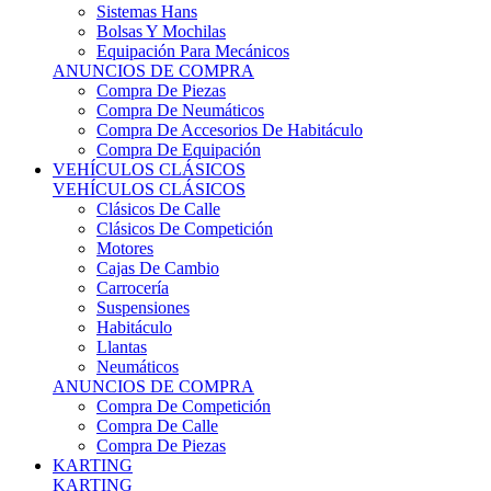
Sistemas Hans
Bolsas Y Mochilas
Equipación Para Mecánicos
ANUNCIOS DE COMPRA
Compra De Piezas
Compra De Neumáticos
Compra De Accesorios De Habitáculo
Compra De Equipación
VEHÍCULOS CLÁSICOS
VEHÍCULOS CLÁSICOS
Clásicos De Calle
Clásicos De Competición
Motores
Cajas De Cambio
Carrocería
Suspensiones
Habitáculo
Llantas
Neumáticos
ANUNCIOS DE COMPRA
Compra De Competición
Compra De Calle
Compra De Piezas
KARTING
KARTING