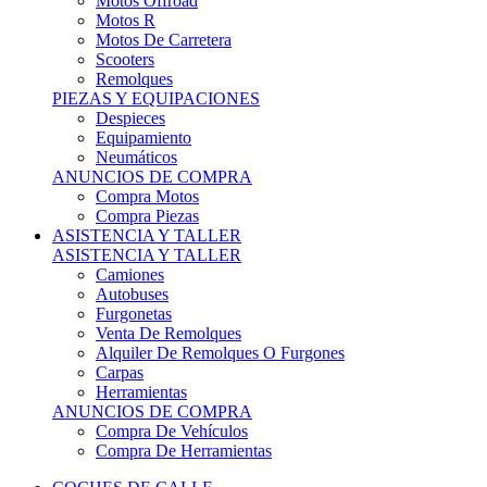
Motos Offroad
Motos R
Motos De Carretera
Scooters
Remolques
PIEZAS Y EQUIPACIONES
Despieces
Equipamiento
Neumáticos
ANUNCIOS DE COMPRA
Compra Motos
Compra Piezas
ASISTENCIA Y TALLER
ASISTENCIA Y TALLER
Camiones
Autobuses
Furgonetas
Venta De Remolques
Alquiler De Remolques O Furgones
Carpas
Herramientas
ANUNCIOS DE COMPRA
Compra De Vehículos
Compra De Herramientas