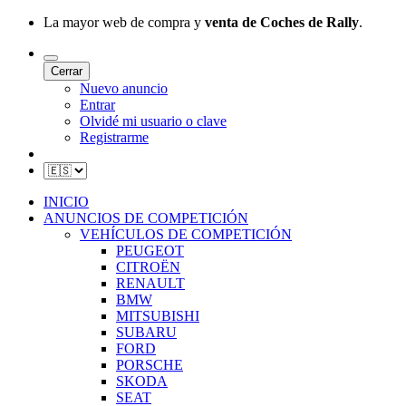
La mayor web de compra y
venta de Coches de Rally
.
Cerrar
Nuevo anuncio
Entrar
Olvidé mi usuario o clave
Registrarme
INICIO
ANUNCIOS DE COMPETICIÓN
VEHÍCULOS DE COMPETICIÓN
PEUGEOT
CITROËN
RENAULT
BMW
MITSUBISHI
SUBARU
FORD
PORSCHE
SKODA
SEAT