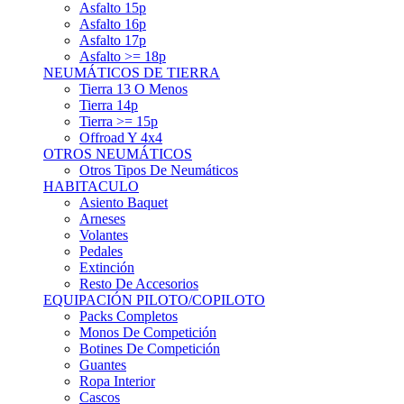
Asfalto 15p
Asfalto 16p
Asfalto 17p
Asfalto >= 18p
NEUMÁTICOS DE TIERRA
Tierra 13 O Menos
Tierra 14p
Tierra >= 15p
Offroad Y 4x4
OTROS NEUMÁTICOS
Otros Tipos De Neumáticos
HABITACULO
Asiento Baquet
Arneses
Volantes
Pedales
Extinción
Resto De Accesorios
EQUIPACIÓN PILOTO/COPILOTO
Packs Completos
Monos De Competición
Botines De Competición
Guantes
Ropa Interior
Cascos