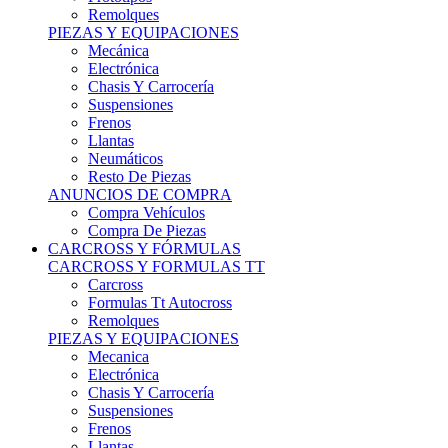
Remolques
PIEZAS Y EQUIPACIONES
Mecánica
Electrónica
Chasis Y Carrocería
Suspensiones
Frenos
Llantas
Neumáticos
Resto De Piezas
ANUNCIOS DE COMPRA
Compra Vehículos
Compra De Piezas
CARCROSS Y FÓRMULAS
CARCROSS Y FORMULAS TT
Carcross
Formulas Tt Autocross
Remolques
PIEZAS Y EQUIPACIONES
Mecanica
Electrónica
Chasis Y Carrocería
Suspensiones
Frenos
Llantas