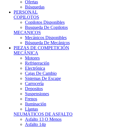
Ofertas
Búsquedas
PERSONAL
COPILOTOS
Copilotos Disponibles
Busqueda De Copilotos
MECANICOS
Mecánicos Disponibles
Búsqueda De Mecánicos
PIEZAS DE COMPETICIÓN
MECÁNICA
Motores
Refrigeración
Electrónica
Cajas De Cambio
Sistemas De Escape
Carrocería
Depositos
Suspensiones
Frenos
Iluminación
Llantas
NEUMÁTICOS DE ASFALTO
Asfalto 13 O Menos
Asfalto 14p