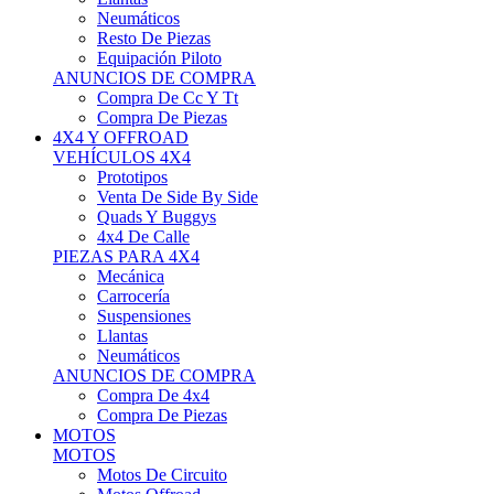
Neumáticos
Resto De Piezas
Equipación Piloto
ANUNCIOS DE COMPRA
Compra De Cc Y Tt
Compra De Piezas
4X4 Y OFFROAD
VEHÍCULOS 4X4
Prototipos
Venta De Side By Side
Quads Y Buggys
4x4 De Calle
PIEZAS PARA 4X4
Mecánica
Carrocería
Suspensiones
Llantas
Neumáticos
ANUNCIOS DE COMPRA
Compra De 4x4
Compra De Piezas
MOTOS
MOTOS
Motos De Circuito