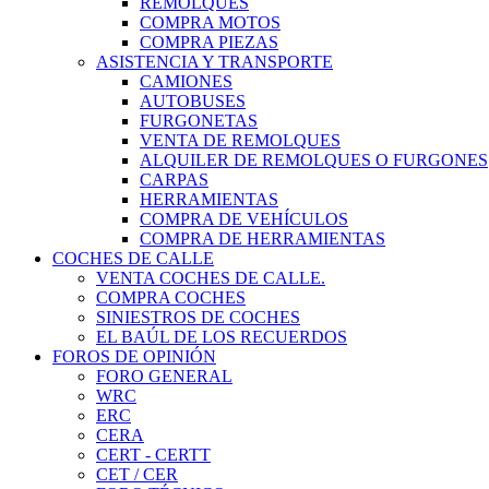
REMOLQUES
COMPRA MOTOS
COMPRA PIEZAS
ASISTENCIA Y TRANSPORTE
CAMIONES
AUTOBUSES
FURGONETAS
VENTA DE REMOLQUES
ALQUILER DE REMOLQUES O FURGONES
CARPAS
HERRAMIENTAS
COMPRA DE VEHÍCULOS
COMPRA DE HERRAMIENTAS
COCHES DE CALLE
VENTA COCHES DE CALLE.
COMPRA COCHES
SINIESTROS DE COCHES
EL BAÚL DE LOS RECUERDOS
FOROS DE OPINIÓN
FORO GENERAL
WRC
ERC
CERA
CERT - CERTT
CET / CER