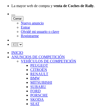
La mayor web de compra y
venta de Coches de Rally
.
Cerrar
Nuevo anuncio
Entrar
Olvidé mi usuario o clave
Registrarme
INICIO
ANUNCIOS DE COMPETICIÓN
VEHÍCULOS DE COMPETICIÓN
PEUGEOT
CITROËN
RENAULT
BMW
MITSUBISHI
SUBARU
FORD
PORSCHE
SKODA
SEAT